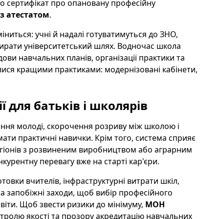
або сертифікат про опановану професійну
 з атестатом
.
ниться: учні й надалі готуватимуться до ЗНО,
ирати університетський шлях. Водночас школа
ви навчальних планів, організації практики та
илися кращими практиками: модернізовані кабінети,
 для батьків і школярів
ння молоді, скорочення розриву між школою і
мати практичні навички. Крім того, система сприяє
егіонів з розвиненим виробництвом або аграрним
курентну перевагу вже на старті кар'єри.
отовки вчителів, інфраструктурні витрати шкіл,
а запобіжні заходи, щоб вибір професійного
іти. Щоб звести ризики до мінімуму,
МОН
тролю якості та прозору акредитацію навчальних