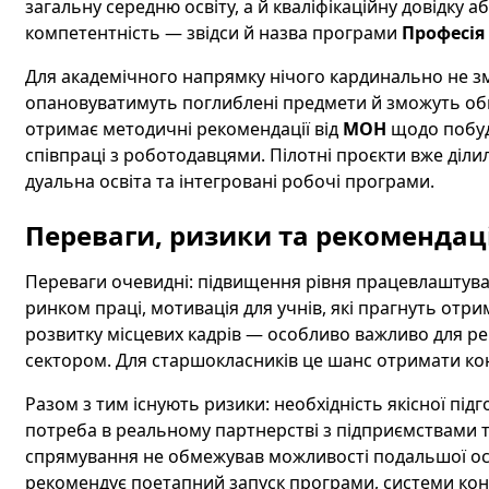
загальну середню освіту, а й кваліфікаційну довідку 
компетентність — звідси й назва програми
Професія
Для академічного напрямку нічого кардинально не змі
опановуватимуть поглиблені предмети й зможуть об
отримає методичні рекомендації від
МОН
щодо побудо
співпраці з роботодавцями. Пілотні проєкти вже діл
дуальна освіта та інтегровані робочі програми.
Переваги, ризики та рекомендації
Переваги очевидні: підвищення рівня працевлаштува
ринком праці, мотивація для учнів, які прагнуть отри
розвитку місцевих кадрів — особливо важливо для р
сектором. Для старшокласників це шанс отримати кон
Разом з тим існують ризики: необхідність якісної підг
потреба в реальному партнерстві з підприємствами т
спрямування не обмежував можливості подальшої осв
рекомендує поетапний запуск програми, системи кон