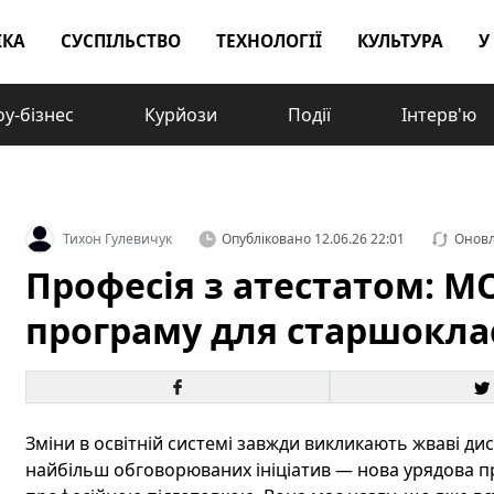
ІКА
СУСПІЛЬСТВО
ТЕХНОЛОГІЇ
КУЛЬТУРА
У
у-бізнес
Курйози
Події
Інтерв'ю
Тихон Гулевичук
Опубліковано
12.06.26 22:01
Онов
Професія з атестатом: М
програму для старшокла
Зміни в освітній системі завжди викликають жваві диску
найбільш обговорюваних ініціатив — нова урядова пр