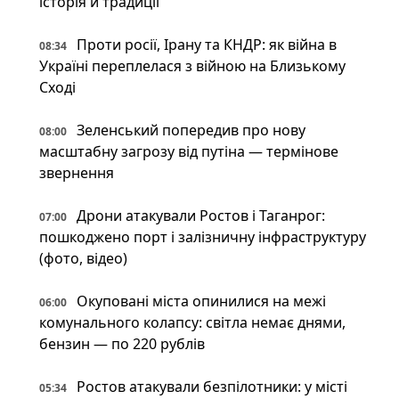
історія й традиції
Проти росії, Ірану та КНДР: як війна в
08:34
Україні переплелася з війною на Близькому
Сході
Зеленський попередив про нову
08:00
масштабну загрозу від путіна — термінове
звернення
Дрони атакували Ростов і Таганрог:
07:00
пошкоджено порт і залізничну інфраструктуру
(фото, відео)
Окуповані міста опинилися на межі
06:00
комунального колапсу: світла немає днями,
бензин — по 220 рублів
Ростов атакували безпілотники: у місті
05:34