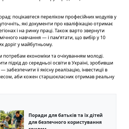
орад: поцікавтеся переліком професійних модулів у
уточніть, які документи про кваліфікацію отримає
егіонах і на ринку праці. Також варто звернути
ічного навчання — і пам’ятати, що вибір у 10
их доріг у майбутньому.
м потребам економіки та очікуванням молоді.
ти підхід до середньої освіти в Україні, зробивши
 забезпечити її якісну реалізацію, інвестиції в
знесом, аби кожен старшокласник отримав реальну
Поради для батьків та їх дітей
для безпечного користування