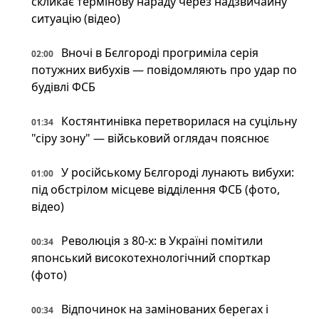
скликає термінову нараду через надзвичайну
ситуацію (відео)
Вночі в Бєлгороді прогриміла серія
02:00
потужних вибухів — повідомляють про удар по
будівлі ФСБ
Костянтинівка перетворилася на суцільну
01:34
"сіру зону" — військовий оглядач пояснює
У російському Бєлгороді лунають вибухи:
01:00
під обстрілом місцеве відділення ФСБ (фото,
відео)
Революція з 80-х: в Україні помітили
00:34
японський високотехнологічний спорткар
(фото)
Відпочинок на замінованих берегах і
00:34