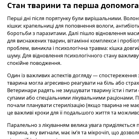
Стан тварини та перша допомога
Перші дні після порятунку були вирішальними. Волон
кішки: крапельниці для поповнення вологи, антибіот
боротьби з паразитами. Далі пішло відновлення мас
для виснажених тварин, вітамінні комплекси і пробіо
проблем, виникла і психологічна травма: кішка довгий
шуму. Для відновлення психологічного стану важливу р
спокійне поводження.
Один із важливих аспектів догляду — спостереження з
тварина могла агресивно реагувати на біль або страх
Ветеринари радять не змушувати тварину їсти і пити 
супами або спеціальними лікувальними раціонами. Пі
почали планувати стерилізацію (якщо тварина не має
це важливі кроки для її подальшого життя та можлив
Паралельно з лікуванням велика увага приділяється 
тварина, яку вигнали, має ім’я та мікрочіп, що дозво