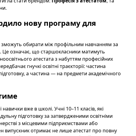
тигла стати брендом:
Професія з атестатом
, та
ни.
ердило нову програму для
асу, зможуть обирати між профільним навчанням за
. Це означає, що старшокласники матимуть
ноосвітнього атестата з набуттям професійних
ередбачає гнучкі освітні траєкторії: частина
підготовку, а частина — на предмети академічного
тиме
навички вже в школі. Учні 10–11 класів, які
ульну підготовку за затвердженими освітніми
нерстві з місцевими підприємствами або
н випускник отримає не лише атестат про повну