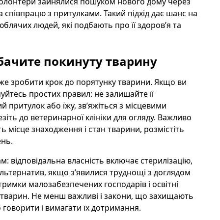
у волонтери зайнялися пошуком нового дому через
а співпрацю з притулками. Такий підхід дає шанс на
юблячих людей, які подбають про її здоров’я та
 бачите покинуту тварину
оже зробити крок до порятунку тварини. Якщо ви
йтесь простих правил: не залишайте її
притулок або їжу, зв’яжіться з місцевими
іть до ветеринарної клініки для огляду. Важливо
 місце знаходження і стан тварини, розмістіть
ень.
м: відповідальна власність включає стерилізацію,
альтернатив, якщо з’явилися труднощі з доглядом
дтримки малозабезпечених господарів і освітні
 тварин. Не менш важливі і закони, що захищають
 говорити і вимагати їх дотримання.