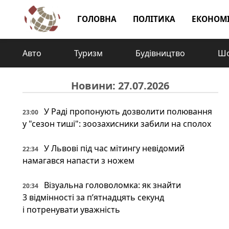
ГОЛОВНА
ПОЛІТИКА
ЕКОНОМ
Авто
Туризм
Будівництво
Шо
Новини: 27.07.2026
У Раді пропонують дозволити полювання
23:00
у "сезон тиші": зоозахисники забили на сполох
У Львові під час мітингу невідомий
22:34
намагався напасти з ножем
Візуальна головоломка: як знайти
20:34
3 відмінності за п’ятнадцять секунд
і потренувати уважність