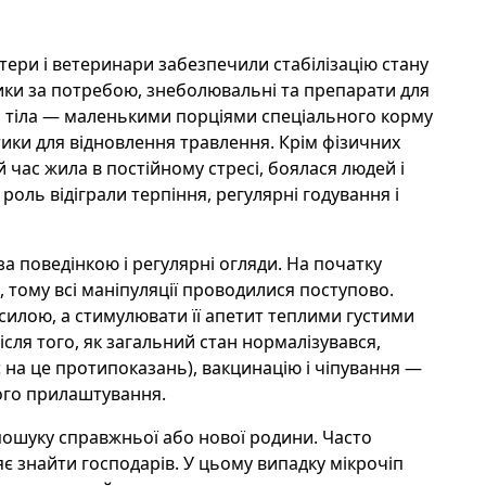
тери і ветеринари забезпечили стабілізацію стану
ики за потребою, знеболювальні та препарати для
и тіла — маленькими порціями спеціального корму
тики для відновлення травлення. Крім фізичних
 час жила в постійному стресі, боялася людей і
оль відіграли терпіння, регулярні годування і
а поведінкою і регулярні огляди. На початку
, тому всі маніпуляції проводилися поступово.
силою, а стимулювати її апетит теплими густими
сля того, як загальний стан нормалізувався,
 на це протипоказань), вакцинацію і чіпування —
ого прилаштування.
пошуку справжньої або нової родини. Часто
ляє знайти господарів. У цьому випадку мікрочіп