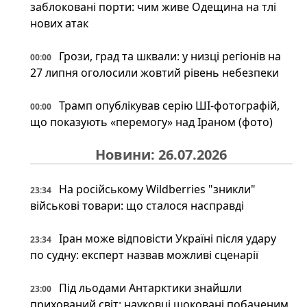
заблоковані порти: чим живе Одещина на тлі
нових атак
Грози, град та шквали: у низці регіонів на
00:00
27 липня оголосили жовтий рівень небезпеки
Трамп опублікував серію ШІ-фотографій,
00:00
що показують «перемогу» над Іраном (фото)
Новини: 26.07.2026
На російському Wildberries "зникли"
23:34
військові товари: що сталося насправді
Іран може відповісти Україні після удару
23:34
по судну: експерт назвав можливі сценарії
Під льодами Антарктики знайшли
23:00
прихований світ: науковці шоковані побаченим