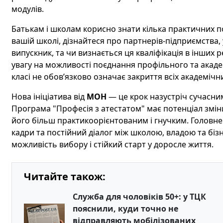
модулів.
Батькам і школам корисно знати кілька практичних п
вашій школі, дізнайтеся про партнерів-підприємства, 
випускник, та чи визнається ця кваліфікація в інших р
увагу на можливості поєднання профільного та академ
класі не обов’язково означає закриття всіх академічн
Нова ініціатива від
МОН
— це крок назустріч сучасни
Програма "Професія з атестатом" має потенціал зміни
його більш практикоорієнтованим і гнучким. Головне —
кадри та постійний діалог між школою, владою та бі
можливість вибору і стійкий старт у доросле життя.
Читайте також:
Служба для чоловіків 50+: у ТЦК
пояснили, куди точно не
відправляють мобілізованих