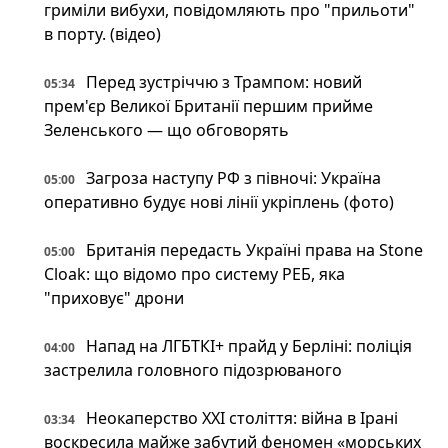
гриміли вибухи, повідомляють про "прильоти"
в порту. (відео)
Перед зустріччю з Трампом: новий
05:34
прем'єр Великої Британії першим прийме
Зеленського — що обговорять
Загроза наступу РФ з півночі: Україна
05:00
оперативно будує нові лінії укріплень (фото)
Британія передасть Україні права на Stone
05:00
Cloak: що відомо про систему РЕБ, яка
"приховує" дрони
Напад на ЛГБТКІ+ прайд у Берліні: поліція
04:00
застрелила головного підозрюваного
Неокаперство XXI століття: війна в Ірані
03:34
воскресила майже забутий феномен «морських