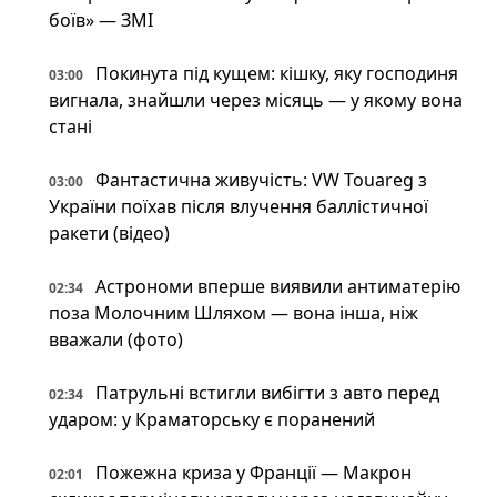
боїв» — ЗМІ
Покинута під кущем: кішку, яку господиня
03:00
вигнала, знайшли через місяць — у якому вона
стані
Фантастична живучість: VW Touareg з
03:00
України поїхав після влучення баллістичної
ракети (відео)
Астрономи вперше виявили антиматерію
02:34
поза Молочним Шляхом — вона інша, ніж
вважали (фото)
Патрульні встигли вибігти з авто перед
02:34
ударом: у Краматорську є поранений
Пожежна криза у Франції — Макрон
02:01