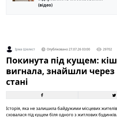
(відео)
Ірма Шелест
Опубліковано
27.07.26 03:00
29702
Покинута під кущем: кіш
вигнала, знайшли через 
стані
Історія, яка не залишила байдужими місцевих жителі
сховалася під кущем біля одного з житлових будинків