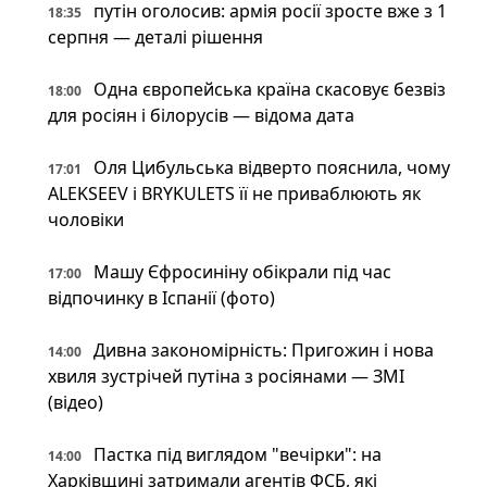
путін оголосив: армія росії зросте вже з 1
18:35
серпня — деталі рішення
Одна європейська країна скасовує безвіз
18:00
для росіян і білорусів — відома дата
Оля Цибульська відверто пояснила, чому
17:01
ALEKSEEV і BRYKULETS її не приваблюють як
чоловіки
Машу Єфросиніну обікрали під час
17:00
відпочинку в Іспанії (фото)
Дивна закономірність: Пригожин і нова
14:00
хвиля зустрічей путіна з росіянами — ЗМІ
(відео)
Пастка під виглядом "вечірки": на
14:00
Харківщині затримали агентів ФСБ, які