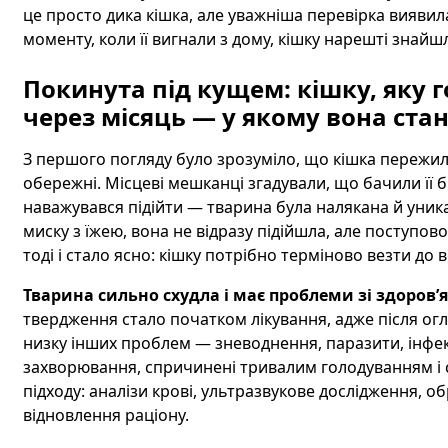
це просто дика кішка, але уважніша перевірка виявила
моменту, коли її вигнали з дому, кішку нарешті знайш
Покинута під кущем: кішку, яку 
через місяць — у якому вона стан
З першого погляду було зрозуміло, що кішка пережила
обережні. Місцеві мешканці згадували, що бачили її біл
наважувався підійти — тварина була налякана й уника
миску з їжею, вона не відразу підійшла, але поступов
тоді і стало ясно: кішку потрібно терміново везти до 
Тварина сильно схудла і має проблеми зі здоров’я
твердження стало початком лікування, адже після ог
низку інших проблем — зневоднення, паразити, інфекц
захворювання, спричинені тривалим голодуванням і 
підходу: аналізи крові, ультразвукове дослідження, об
відновлення раціону.