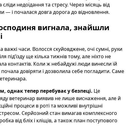
 сліди недоїдання та стресу. Через місяць від
ли — і почалася довга дорога до відновлення.
господиня вигнала, знайшли
і
 важкі часи. Волосся скуйовджене, очі сумні, рухи
я під’їзду ще кілька тижнів тому, але ніхто не
ла контактів. Коли ж небайдужі люди винесли їй
о почала довіряти і дозволила себе погладити. Саме
ветеринара.
м, однак тепер перебуває у безпеці.
Це
ляду ветеринар виявив не лише виснаження, але й
ійні процеси в роті та можливі внутрішні
стресом. Серйозний стан вимагав комплексного
робка від бліх і кліщів, а також план поступового