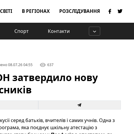
 СВІТІ
В РЕГІОНАХ
РОЗСЛІДУВАННЯ
Спорт
Контакти
лено
08.07.26 04:55
637
ОН затвердило нову
сників
сії серед батьків, вчителів і самих учнів. Одна з
ограма, яка поєднує шкільну атестацію з