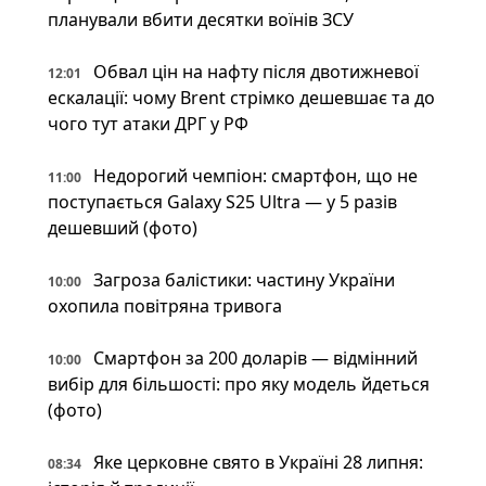
планували вбити десятки воїнів ЗСУ
Обвал цін на нафту після двотижневої
12:01
ескалації: чому Brent стрімко дешевшає та до
чого тут атаки ДРГ у РФ
Недорогий чемпіон: смартфон, що не
11:00
поступається Galaxy S25 Ultra — у 5 разів
дешевший (фото)
Загроза балістики: частину України
10:00
охопила повітряна тривога
Смартфон за 200 доларів — відмінний
10:00
вибір для більшості: про яку модель йдеться
(фото)
Яке церковне свято в Україні 28 липня:
08:34