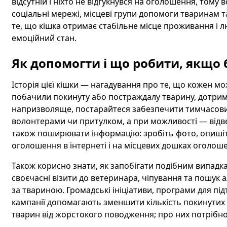
відсутній і ніхто не відгукнувся на оголошення, том
соціальні мережі, місцеві групи допомоги тваринам т
те, що кішка отримає стабільне місце проживання і л
емоційний стан.
Як допомогти і що робити, якщо
Історія цієї кішки — нагадування про те, що кожен м
побачили покинуту або постраждалу тварину, дотриму
напризволяще, постарайтеся забезпечити тимчасовий 
волонтерами чи притулком, а при можливості — відвез
також поширювати інформацію: зробіть фото, опишіть
оголошення в інтернеті і на місцевих дошках оголош
Також корисно знати, як запобігати подібним випадка
своєчасні візити до ветеринара, чіпування та пошук 
за твариною. Громадські ініціативи, програми для пі
кампанії допомагають зменшити кількість покинутих
тварин від жорстокого поводження; про них потрібно