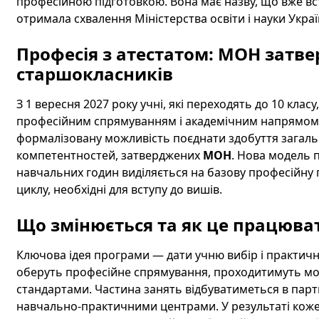
професійною підготовкою. Вона має назву, що вже вс
отримала схвалення Міністерства освіти і науки Украї
Професія з атестатом: МОН затв
старшокласників
З 1 вересня 2027 року учні, які переходять до 10 кл
професійним спрямуванням і академічним напрямом
формалізовану можливість поєднати здобуття загаль
компетентностей, затверджених
МОН
. Нова модель п
навчальних годин виділяється на базову професійну 
циклу, необхідні для вступу до вишів.
Що змінюється та як це працюва
Ключова ідея програми — дати учню вибір і практичні 
оберуть професійне спрямування, проходитимуть мод
стандартами. Частина занять відбуватиметься в парт
навчально-практичними центрами. У результаті коже