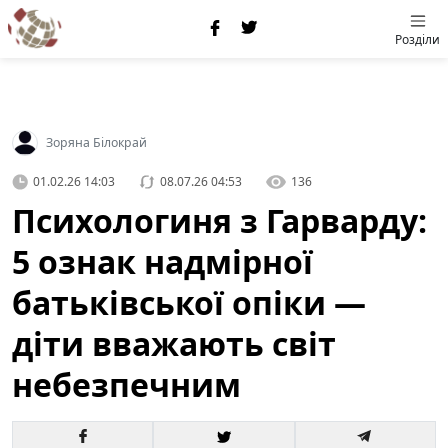
Розділи
Зоряна Білокрай
01.02.26 14:03
08.07.26 04:53
136
Психологиня з Гарварду:
5 ознак надмірної
батьківської опіки —
діти вважають світ
небезпечним