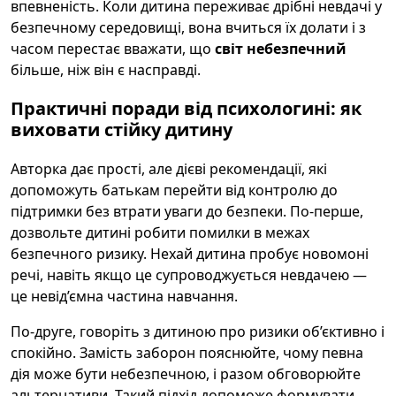
впевненість. Коли дитина переживає дрібні невдачі у
безпечному середовищі, вона вчиться їх долати і з
часом перестає вважати, що
світ небезпечний
більше, ніж він є насправді.
Практичні поради від психологині: як
виховати стійку дитину
Авторка дає прості, але дієві рекомендації, які
допоможуть батькам перейти від контролю до
підтримки без втрати уваги до безпеки. По-перше,
дозвольте дитині робити помилки в межах
безпечного ризику. Нехай дитина пробує новомоні
речі, навіть якщо це супроводжується невдачею —
це невід’ємна частина навчання.
По-друге, говоріть з дитиною про ризики об’єктивно і
спокійно. Замість заборон пояснюйте, чому певна
дія може бути небезпечною, і разом обговорюйте
альтернативи. Такий підхід допоможе формувати