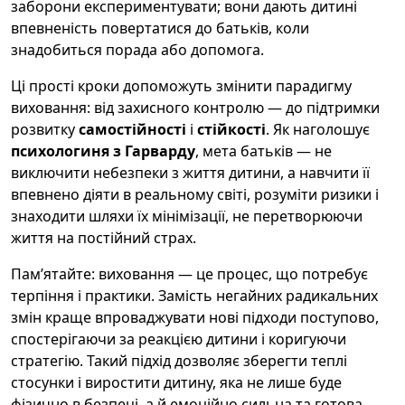
заборони експериментувати; вони дають дитині
впевненість повертатися до батьків, коли
знадобиться порада або допомога.
Ці прості кроки допоможуть змінити парадигму
виховання: від захисного контролю — до підтримки
розвитку
самостійності
і
стійкості
. Як наголошує
психологиня з Гарварду
, мета батьків — не
виключити небезпеки з життя дитини, а навчити її
впевнено діяти в реальному світі, розуміти ризики і
знаходити шляхи їх мінімізації, не перетворюючи
життя на постійний страх.
Пам’ятайте: виховання — це процес, що потребує
терпіння і практики. Замість негайних радикальних
змін краще впроваджувати нові підходи поступово,
спостерігаючи за реакцією дитини і коригуючи
стратегію. Такий підхід дозволяє зберегти теплі
стосунки і виростити дитину, яка не лише буде
фізично в безпеці, а й емоційно сильна та готова