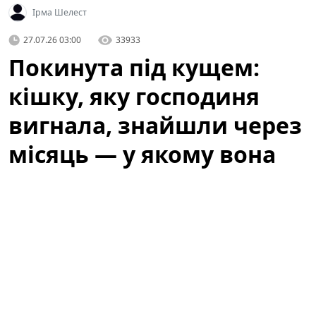
Ірма Шелест
27.07.26 03:00
33933
Покинута під кущем:
кішку, яку господиня
вигнала, знайшли через
місяць — у якому вона
стані
Історія, яка не залишила байдужими місцевих
жителів, почалася з випадкового виявлення тварини,
що сховалася під кущем біля одного з житлових
будинків. Люди, які проходили повз, спочатку