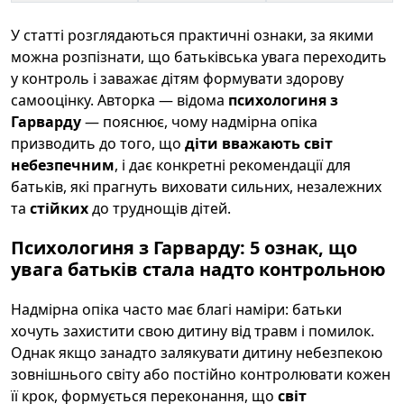
У статті розглядаються практичні ознаки, за якими
можна розпізнати, що батьківська увага переходить
у контроль і заважає дітям формувати здорову
самооцінку. Авторка — відома
психологиня з
Гарварду
— пояснює, чому надмірна опіка
призводить до того, що
діти вважають світ
небезпечним
, і дає конкретні рекомендації для
батьків, які прагнуть виховати сильних, незалежних
та
стійких
до труднощів дітей.
Психологиня з Гарварду: 5 ознак, що
увага батьків стала надто контрольною
Надмірна опіка часто має благі наміри: батьки
хочуть захистити свою дитину від травм і помилок.
Однак якщо занадто залякувати дитину небезпекою
зовнішнього світу або постійно контролювати кожен
її крок, формується переконання, що
світ