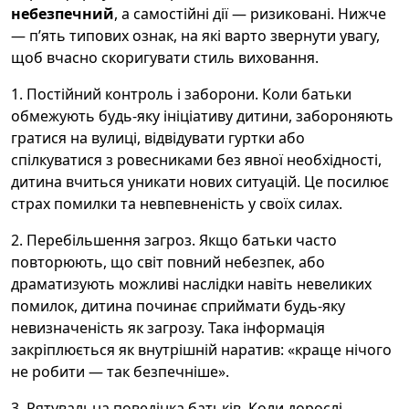
небезпечний
, а самостійні дії — ризиковані. Нижче
— п’ять типових ознак, на які варто звернути увагу,
щоб вчасно скоригувати стиль виховання.
1. Постійний контроль і заборони. Коли батьки
обмежують будь-яку ініціативу дитини, забороняють
гратися на вулиці, відвідувати гуртки або
спілкуватися з ровесниками без явної необхідності,
дитина вчиться уникати нових ситуацій. Це посилює
страх помилки та невпевненість у своїх силах.
2. Перебільшення загроз. Якщо батьки часто
повторюють, що світ повний небезпек, або
драматизують можливі наслідки навіть невеликих
помилок, дитина починає сприймати будь-яку
невизначеність як загрозу. Така інформація
закріплюється як внутрішній наратив: «краще нічого
не робити — так безпечніше».
3. Рятувальна поведінка батьків. Коли дорослі