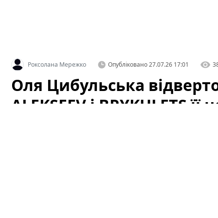
Роксолана Мережко
Опубліковано
27.07.26 17:01
3
Оля Цибульська відверто
ALEKSEEV і BRYKULETS її
чоловіки
Артистка здивувала заявою про відомих співаків. У не
зізналася, чому двоє популярних виконавців —
ALEKS
романтичного інтересу. Слова Олі миттєво стали при
критики почали аналізувати, чи це особистий вибір, 