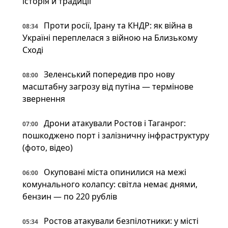
історія й традиції
Проти росії, Ірану та КНДР: як війна в
08:34
Україні переплелася з війною на Близькому
Сході
Зеленський попередив про нову
08:00
масштабну загрозу від путіна — термінове
звернення
Дрони атакували Ростов і Таганрог:
07:00
пошкоджено порт і залізничну інфраструктуру
(фото, відео)
Окуповані міста опинилися на межі
06:00
комунального колапсу: світла немає днями,
бензин — по 220 рублів
Ростов атакували безпілотники: у місті
05:34