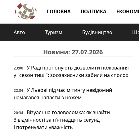
ГОЛОВНА
ПОЛІТИКА
ЕКОНОМ
Авто
Туризм
Будівництво
Шо
Новини: 27.07.2026
У Раді пропонують дозволити полювання
23:00
у "сезон тиші": зоозахисники забили на сполох
У Львові під час мітингу невідомий
22:34
намагався напасти з ножем
Візуальна головоломка: як знайти
20:34
3 відмінності за п’ятнадцять секунд
і потренувати уважність