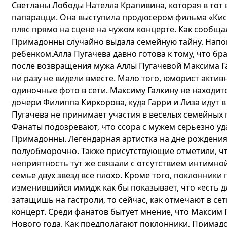
Светланы Лободы Нателла Крапивина, которая в тот 
папарацци. Она выступила продюсером фильма «Кисл
пляс прямо на сцене на чужом концерте. Как сообщала
Примадонны случайно выдала семейную тайну. Напомн
ребенком.Алла Пугачева давно готова к тому, что б
после возвращения мужа Аллы Пугачевой Максима Гал
ни разу не видели вместе. Мало того, юморист акти
одиночные фото в сети. Максиму Галкину не находи
дочери Филиппа Киркорова, куда Гарри и Лиза идут 
Пугачева не принимает участия в веселых семейных
Фанаты подозревают, что ссора с мужем серьезно уд
Примадонны. Легендарная артистка на дне рождени
полуобморочно. Также присутствующие отметили, чт
неприятность тут же связали с отсутствием интимно
семье двух звезд все плохо. Кроме того, поклонники
изменившийся имидж как бы показывает, что «есть д
затащишь на гастроли, то сейчас, как отмечают в сет
концерт. Среди фанатов бытует мнение, что Максим Г
Нового года. Как предполагают поклонники, Примадон