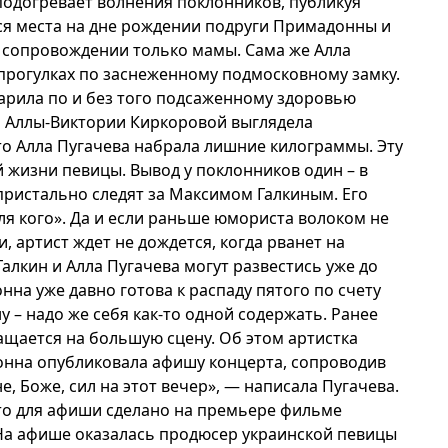
 подогревает волнения поклонников, публикуя
тся места на дне рождении подруги Примадонны и
в сопровождении только мамы. Сама же Алла
 прогулках по заснеженному подмосковному замку.
арила по и без того подсаженному здоровью
я Аллы-Виктории Киркоровой выглядела
о Алла Пугачева набрала лишние килограммы. Эту
й жизни певицы. Вывод у поклонников один – в
 пристально следят за Максимом Галкиным. Его
ля кого». Да и если раньше юмориста волоком не
и, артист ждет не дождется, когда рванет на
алкин и Алла Пугачева могут развестись уже до
на уже давно готова к распаду пятого по счету
 – надо же себя как-то одной содержать. Ранее
ращается на большую сцену. Об этом артистка
донна опубликовала афишу концерта, сопроводив
е, Боже, сил на этот вечер», — написала Пугачева.
ото для афиши сделано на премьере фильме
 На афише оказалась продюсер украинской певицы