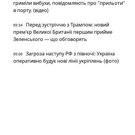
гриміли вибухи, повідомляють про "прильоти"
в порту. (відео)
Перед зустріччю з Трампом: новий
05:34
прем'єр Великої Британії першим прийме
Зеленського — що обговорять
Загроза наступу РФ з півночі: Україна
05:00
оперативно будує нові лінії укріплень (фото)
Британія передасть Україні права на Stone
05:00
Cloak: що відомо про систему РЕБ, яка
"приховує" дрони
Напад на ЛГБТКІ+ прайд у Берліні: поліція
04:00
застрелила головного підозрюваного
Неокаперство XXI століття: війна в Ірані
03:34
воскресила майже забутий феномен «морських