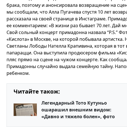
брака, поэтому и анонсировала возвращение на сцену
мы сообщали, что Алла Пугачева спустя 10 лет возв
рассказала на своей странице в Инстаграме. Прима
ее комментарием: «В жизни раз бывает 70 лет. Дай мн
Свой сольный концерт примадонна назвала “P.S.” Ф
«Кислота» в Москве, на которой побывала артистка.
Светланы Лободы Нателла Крапивина, которая в тот 
папарацци. Она выступила продюсером фильма «Кисл
пляс прямо на сцене на чужом концерте. Как сообщала
Примадонны случайно выдала семейную тайну. Напомн
ребенком.
Читайте також:
Легендарный Тото Кутуньо
ошарашил внешним видом:
«Давно и тяжело болен», фото