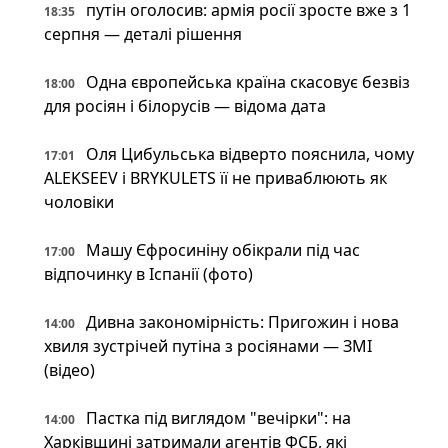
путін оголосив: армія росії зросте вже з 1
18:35
серпня — деталі рішення
Одна європейська країна скасовує безвіз
18:00
для росіян і білорусів — відома дата
Оля Цибульська відверто пояснила, чому
17:01
ALEKSEEV і BRYKULETS її не приваблюють як
чоловіки
Машу Єфросиніну обікрали під час
17:00
відпочинку в Іспанії (фото)
Дивна закономірність: Пригожин і нова
14:00
хвиля зустрічей путіна з росіянами — ЗМІ
(відео)
Пастка під виглядом "вечірки": на
14:00
Харківщині затримали агентів ФСБ, які