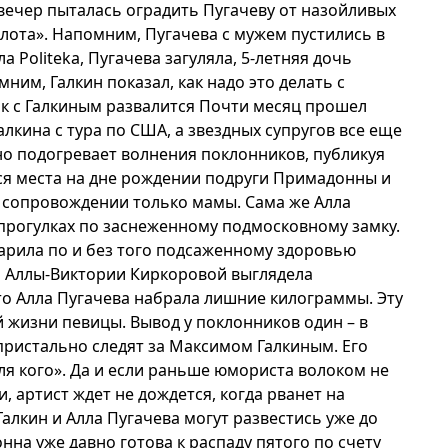
вечер пыталась оградить Пугачеву от назойливых
ота». Напомним, Пугачева с мужем пустились в
 Politeka, Пугачева загуляла, 5-летняя дочь
им, Галкин показал, как надо это делать с
рак с Галкиным развалится Почти месяц прошел
кина с тура по США, а звездных супругов все еще
вно подогревает волнения поклонников, публикуя
тся места на дне рождении подруги Примадонны и
в сопровождении только мамы. Сама же Алла
 прогулках по заснеженному подмосковному замку.
арила по и без того подсаженному здоровью
я Аллы-Виктории Киркоровой выглядела
о Алла Пугачева набрала лишние килограммы. Эту
й жизни певицы. Вывод у поклонников один – в
 пристально следят за Максимом Галкиным. Его
ля кого». Да и если раньше юмориста волоком не
и, артист ждет не дождется, когда рванет на
алкин и Алла Пугачева могут развестись уже до
на уже давно готова к распаду пятого по счету