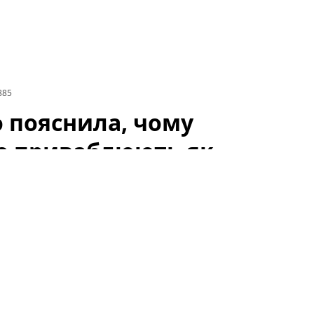
885
 пояснила, чому
 не приваблюють як
очікуваному інтерв'ю відома телеведуча і співачка
EEV
та
BRYKULETS
— не викликають у неї
водом для обговорень у мережі: шанувальники і
чи відображення ширших тенденцій у шоу-бізнесі.