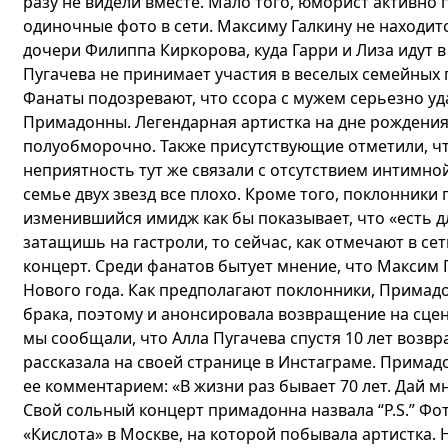
разу не видели вместе. Мало того, юморист активно
одиночные фото в сети. Максиму Галкину не находи
дочери Филиппа Киркорова, куда Гарри и Лиза идут 
Пугачева не принимает участия в веселых семейных
Фанаты подозревают, что ссора с мужем серьезно уд
Примадонны. Легендарная артистка на дне рождени
полуобморочно. Также присутствующие отметили, чт
неприятность тут же связали с отсутствием интимно
семье двух звезд все плохо. Кроме того, поклонники
изменившийся имидж как бы показывает, что «есть д
затащишь на гастроли, то сейчас, как отмечают в сет
концерт. Среди фанатов бытует мнение, что Максим Г
Нового года. Как предполагают поклонники, Примадон
брака, поэтому и анонсировала возвращение на сцену
мы сообщали, что Алла Пугачева спустя 10 лет возв
рассказала на своей странице в Инстаграме. Прима
ее комментарием: «В жизни раз бывает 70 лет. Дай мн
Свой сольный концерт примадонна назвала “P.S.” Ф
«Кислота» в Москве, на которой побывала артистка.