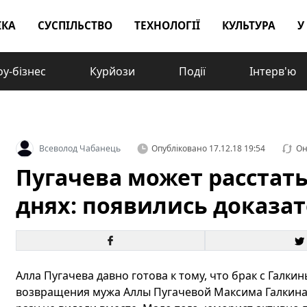
ІКА
СУСПІЛЬСТВО
ТЕХНОЛОГІЇ
КУЛЬТУРА
У
у-бізнес
Курйози
Події
Інтерв'ю
Всеволод Чабанець
Опубліковано
17.12.18 19:54
Он
Пугачева может расстать
днях: появились доказа
Алла Пугачева давно готова к тому, что брак с Галк
возвращения мужа Аллы Пугачевой Максима Галкина с