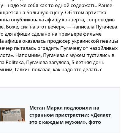
 – надо же себя как-то одной содержать. Ранее
ращается на большую сцену. Об этом артистка
донна опубликовала афишу концерта, сопроводив
е, Боже, сил на этот вечер», — написала Пугачева.
ото для афиши сделано на премьере фильме
 На афише оказалась продюсер украинской певицы
вечер пыталась оградить Пугачеву от назойливых
ота». Напомним, Пугачева с мужем пустились в
 Politeka, Пугачева загуляла, 5-летняя дочь
им, Галкин показал, как надо это делать с
Меган Маркл подловили на
странном пристрастии: «Делает
это с каждым мужем», фото