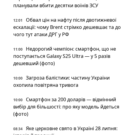
планували вбити десятки воїнів ЗСУ
Обвал цін на нафту після двотижневої
12:01
ескалації: чому Brent стрімко дешевшає та до
чого тут атаки ДРГ у РФ
Недорогий чемпіон: смартфон, що не
11:00
поступається Galaxy S25 Ultra — у 5 разів
дешевший (фото)
Загроза балістики: частину України
10:00
охопила повітряна тривога
Смартфон за 200 доларів — відмінний
10:00
вибір для більшості: про яку модель йдеться
(фото)
Яке церковне свято в Україні 28 липня:
08:34