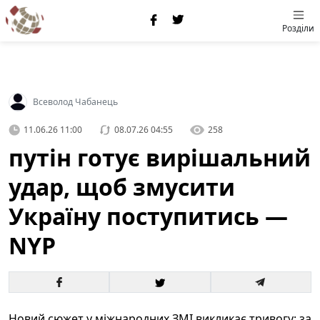
Розділи
Всеволод Чабанець
11.06.26 11:00
08.07.26 04:55
258
путін готує вирішальний
удар, щоб змусити
Україну поступитись —
NYP
Новий сюжет у міжнародних ЗМІ викликає тривогу: за