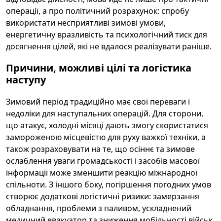
операції, а про політичний розрахунок: спробу
використати несприятливі зимові умови,
енергетичну вразливість та психологічний тиск для
досягнення цілей, які не вдалося реалізувати раніше.
Причини, можливі цілі та логістика
наступу
Зимовий період традиційно має свої переваги і
недоліки для наступальних операцій. Для сторони,
що атакує, холодні місяці дають змогу скористатися
замороженою місцевістю для руху важкої техніки, а
також розраховувати на те, що осіннє та зимове
ослаблення уваги громадськості і засобів масової
інформації може зменшити реакцію міжнародної
спільноти. З іншого боку, погіршення погодних умов
створює додаткові логістичні ризики: замерзання
обладнання, проблеми з паливом, ускладнений
медичний евакуатор та зниження мобільності військ.