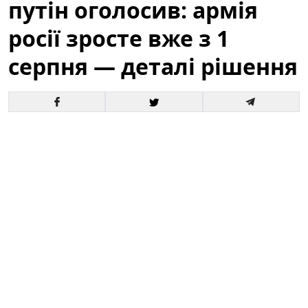
путін оголосив: армія
росії зросте вже з 1
серпня — деталі рішення
Офіційне оголошення кремля про збільшення
чисельності збройних сил викликало хвилю запитань
і припущень як усередині росії, так і за її межами. За
словами президента, відповідні кроки набудуть
чинності з 1 серпня, і вже згадується низка
організаційних, кадрових та фінансових рішень для
реалізації цього плану.
Це вже третє рішення про
розширення армії росії від початку року.
Зараз
важливо розібратися в деталях: кого саме
стосуватиметься збільшення, які правові механізми
задіяні та які можливі наслідки для регіону й для