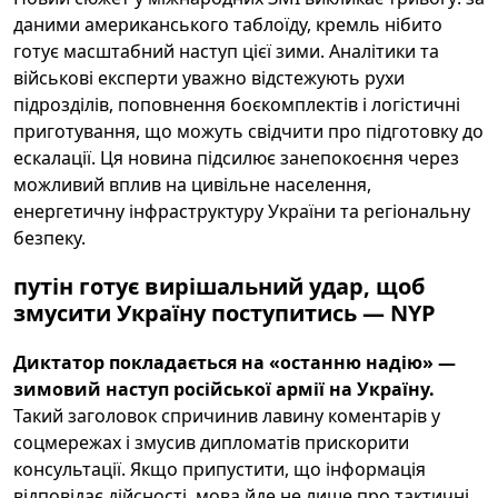
даними американського таблоїду, кремль нібито
готує масштабний наступ цієї зими. Аналітики та
військові експерти уважно відстежують рухи
підрозділів, поповнення боєкомплектів і логістичні
приготування, що можуть свідчити про підготовку до
ескалації. Ця новина підсилює занепокоєння через
можливий вплив на цивільне населення,
енергетичну інфраструктуру України та регіональну
безпеку.
путін готує вирішальний удар, щоб
змусити Україну поступитись — NYP
Диктатор покладається на «останню надію» —
зимовий наступ російської армії на Україну.
Такий заголовок спричинив лавину коментарів у
соцмережах і змусив дипломатів прискорити
консультації. Якщо припустити, що інформація
відповідає дійсності, мова йде не лише про тактичні