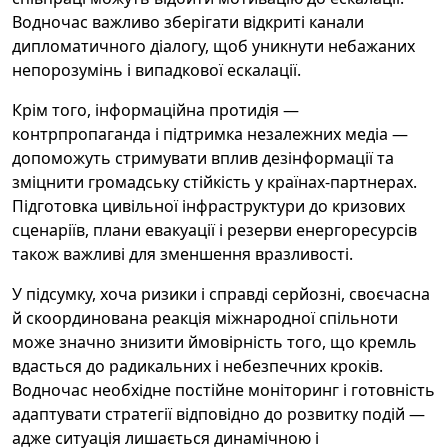
Водночас важливо зберігати відкриті канали
дипломатичного діалогу, щоб уникнути небажаних
непорозумінь і випадкової ескалації.
Крім того, інформаційна протидія —
контрпропаганда і підтримка незалежних медіа —
допоможуть стримувати вплив дезінформації та
зміцнити громадську стійкість у країнах-партнерах.
Підготовка цивільної інфраструктури до кризових
сценаріїв, плани евакуації і резерви енергоресурсів
також важливі для зменшення вразливості.
У підсумку, хоча ризики і справді серйозні, своєчасна
й скоординована реакція міжнародної спільноти
може значно знизити ймовірність того, що кремль
вдасться до радикальних і небезпечних кроків.
Водночас необхідне постійне моніторинг і готовність
адаптувати стратегії відповідно до розвитку подій —
адже ситуація лишається динамічною і