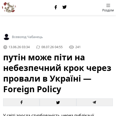
Розділи
Всеволод Чабанець
13.06.26 03:34
08.07.26 04:55
241
путін може піти на
небезпечний крок через
провали в Україні —
Foreign Policy
У світі зросла стурбованість через публікації