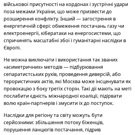
військової присутності на кордонах і зустрічні удари
поза межами України, що може призвести до
розширення конфлікту. Інший — загострення в
енергетичній сфері: обмеження постачань газу чи
електроенергії, кібератаки на енергосистеми, що
спричинять масштабні збої і гуманітарні наслідки в
Європі.
Не можна виключати і використання так званих
«асиметричних» методів — підбурювання
сепаратистських рухів, проведення диверсій, або
терористичних актів, які Москва може інсценувати як
провокацію з боку третіх сторін. Такі дії мають на меті
послабити єдність міжнародної коаліції, підірвати
волю країн-партнерів і змусити їх до поступок.
Наслідки для регіону та світу можуть бути
серйозними: збільшення потоку біженців,
порушення ланцюгів постачання, підрив