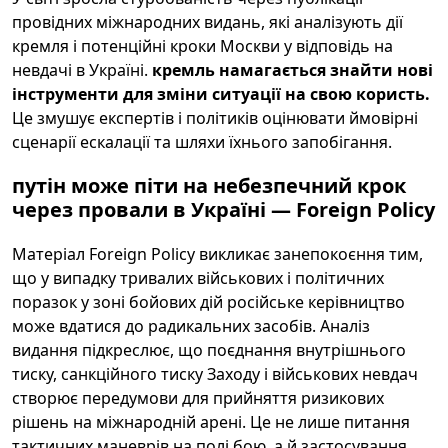
провідних міжнародних видань, які аналізують дії
кремля і потенційні кроки Москви у відповідь на
невдачі в Україні.
кремль намагається знайти нові
інструменти для зміни ситуації на свою користь.
Це змушує експертів і політиків оцінювати ймовірні
сценарії ескалації та шляхи їхнього запобігання.
путін може піти на небезпечний крок
через провали в Україні — Foreign Policy
Матеріал Foreign Policy викликає занепокоєння тим,
що у випадку тривалих військових і політичних
поразок у зоні бойових дій російське керівництво
може вдатися до радикальних засобів. Аналіз
видання підкреслює, що поєднання внутрішнього
тиску, санкційного тиску Заходу і військових невдач
створює передумови для прийняття ризикових
рішень на міжнародній арені. Це не лише питання
тактичних маневрів на полі бою, а й застосування