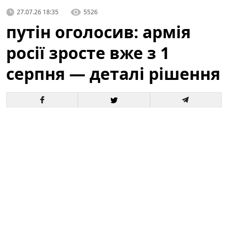
27.07.26 18:35
5526
путін оголосив: армія
росії зросте вже з 1
серпня — деталі рішення
Офіційне оголошення кремля про збільшення
чисельності збройних сил викликало хвилю запитань
і припущень як усередині росії, так і за її межами. За
словами президента, відповідні кроки набудуть
чинності з 1 серпня, і вже згадується низка
організаційних, кадрових та фінансових рішень для
реалізації цього плану.
Це вже третє рішення про
розширення армії росії від початку року.
Зараз
важливо розібратися в деталях: кого саме