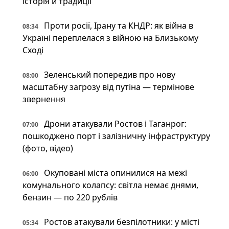
історія й традиції
Проти росії, Ірану та КНДР: як війна в
08:34
Україні переплелася з війною на Близькому
Сході
Зеленський попередив про нову
08:00
масштабну загрозу від путіна — термінове
звернення
Дрони атакували Ростов і Таганрог:
07:00
пошкоджено порт і залізничну інфраструктуру
(фото, відео)
Окуповані міста опинилися на межі
06:00
комунального колапсу: світла немає днями,
бензин — по 220 рублів
Ростов атакували безпілотники: у місті
05:34