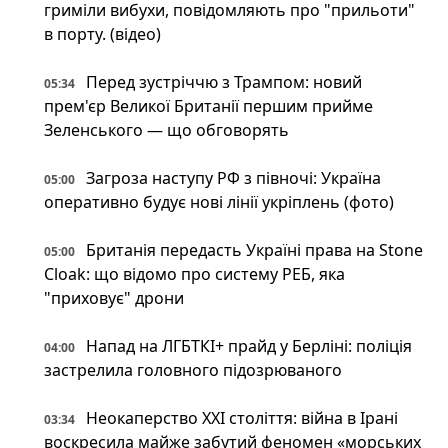
гриміли вибухи, повідомляють про "прильоти"
в порту. (відео)
Перед зустріччю з Трампом: новий
05:34
прем'єр Великої Британії першим прийме
Зеленського — що обговорять
Загроза наступу РФ з півночі: Україна
05:00
оперативно будує нові лінії укріплень (фото)
Британія передасть Україні права на Stone
05:00
Cloak: що відомо про систему РЕБ, яка
"приховує" дрони
Напад на ЛГБТКІ+ прайд у Берліні: поліція
04:00
застрелила головного підозрюваного
Неокаперство XXI століття: війна в Ірані
03:34
воскресила майже забутий феномен «морських