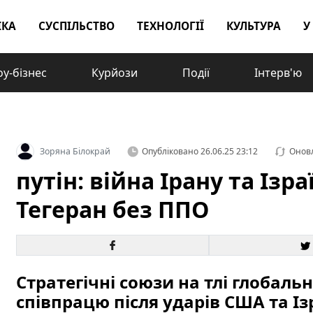
ІКА
СУСПІЛЬСТВО
ТЕХНОЛОГІЇ
КУЛЬТУРА
У
у-бізнес
Курйози
Події
Інтерв'ю
Зоряна Білокрай
Опубліковано
26.06.25 23:12
Онов
путін: війна Ірану та Ізр
Тегеран без ППО
Стратегічні союзи на тлі глобаль
співпрацю після ударів США та Із