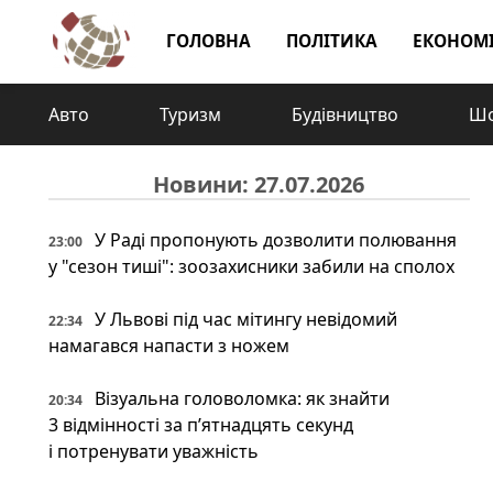
ГОЛОВНА
ПОЛІТИКА
ЕКОНОМ
Авто
Туризм
Будівництво
Шо
Новини: 27.07.2026
У Раді пропонують дозволити полювання
23:00
у "сезон тиші": зоозахисники забили на сполох
У Львові під час мітингу невідомий
22:34
намагався напасти з ножем
Візуальна головоломка: як знайти
20:34
3 відмінності за п’ятнадцять секунд
і потренувати уважність