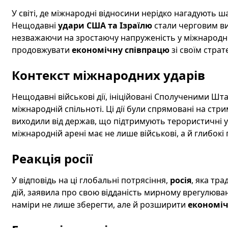
У світі, де міжнародні відносини нерідко нагадують ш
Нещодавні
удари США та Ізраїлю
стали черговим ви
незважаючи на зростаючу напруженість у міжнародн
продовжувати
економічну співпрацю
зі своїм стра
Контекст міжнародних ударів
Нещодавні військові дії, ініційовані Сполученими Шт
міжнародній спільноті. Ці дії були спрямовані на стри
виходили від держав, що підтримують терористичні у
міжнародній арені має не лише військові, а й глибокі 
Реакція росії
У відповідь на ці глобальні потрясіння,
росія
, яка тр
дій, заявила про свою відданість мирному врегулюван
наміри не лише зберегти, але й розширити
економіч