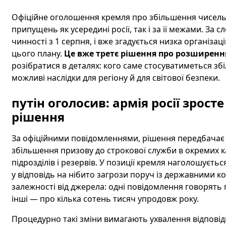
Офіційне оголошення кремля про збільшення чисельн
припущень як усередині росії, так і за її межами. За 
чинності з 1 серпня, і вже згадується низка організац
цього плану.
Це вже третє рішення про розширення 
розібратися в деталях: кого саме стосуватиметься збіл
можливі наслідки для регіону й для світової безпеки.
путін оголосив: армія росії зросте
рішення
За офіційними повідомленнями, рішення передбачає к
збільшення призову до строкової служби в окремих к
підрозділів і резервів. У позиції кремля наголошуєт
у відповідь на нібито загрози поруч із державними к
залежності від джерела: одні повідомлення говорять 
інші — про кілька сотень тисяч упродовж року.
Процедурно такі зміни вимагають ухвалення відповідн