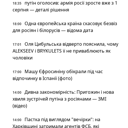
путін оголосив: армія росії зросте вже з 1
18:35
серпня — деталі рішення
Одна європейська країна скасовує безвіз
18:00
для росіян і білорусів — відома дата
Оля Цибульська відверто пояснила, чому
17:01
ALEKSEEV і BRYKULETS її не приваблюють як
чоловіки
Машу Єфросиніну обікрали під час
17:00
відпочинку в Іспанії (фото)
Дивна закономірність: Пригожин і нова
14:00
хвиля зустрічей путіна з росіянами — ЗМІ
(відео)
Пастка під виглядом "вечірки": на
14:00
Харківщині затримали агентів ФСБ, які