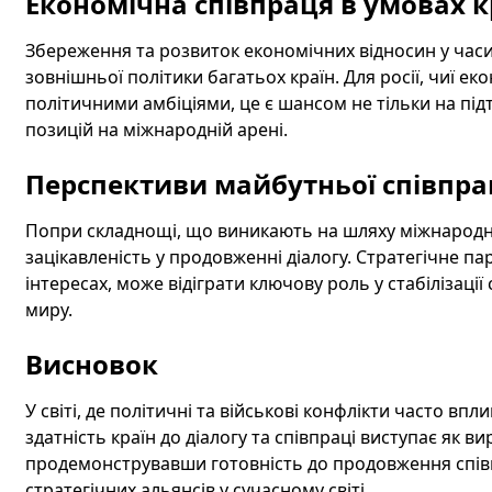
Економічна співпраця в умовах 
Збереження та розвиток економічних відносин у час
зовнішньої політики багатьох країн. Для росії, чиї ек
політичними амбіціями, це є шансом не тільки на під
позицій на міжнародній арені.
Перспективи майбутньої співпра
Попри складнощі, що виникають на шляху міжнародно
зацікавленість у продовженні діалогу. Стратегічне п
інтересах, може відіграти ключову роль у стабілізації
миру.
Висновок
У світі, де політичні та військові конфлікти часто вп
здатність країн до діалогу та співпраці виступає як в
продемонструвавши готовність до продовження співпр
стратегічних альянсів у сучасному світі.