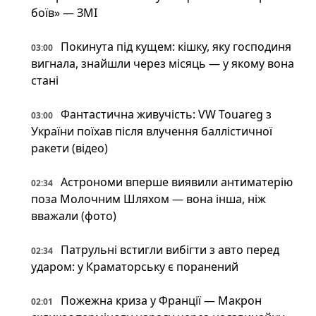
боїв» — ЗМІ
Покинута під кущем: кішку, яку господиня
03:00
вигнала, знайшли через місяць — у якому вона
стані
Фантастична живучість: VW Touareg з
03:00
України поїхав після влучення баллістичної
ракети (відео)
Астрономи вперше виявили антиматерію
02:34
поза Молочним Шляхом — вона інша, ніж
вважали (фото)
Патрульні встигли вибігти з авто перед
02:34
ударом: у Краматорську є поранений
Пожежна криза у Франції — Макрон
02:01