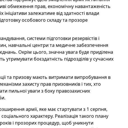
иві обмеження прав, економічну навантаженість
х ініціативи залежатиме від здатності влади
підготовку особового складу та прозоре
андування, системи підготовки резервістів і
астин, навчальні центри та медичне забезпечення
'єднань. Окрім цього, значна увага буде приділена
ять утримувати боєздатність підрозділів у сучасних
ації та призову мають витримати випробування в
механізми захисту прав призовників і тих, хто
вати пильної уваги з боку правозахисних
би.
ширення армії, яке має стартувати з 1 серпня,
 соціального характеру. Реалізація такого плану
років і прозорих процедур, щоб уникнути