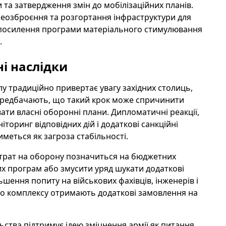
та затвердження змін до мобілізаційних планів.
реозброєння та розгортання інфраструктури для
ся посилення програми матеріального стимулювання
.
і наслідки
 традиційно привертає увагу західних столиць,
 передбачають, що такий крок може спричинити
увати власні оборонні плани. Дипломатичні реакції,
торинг відповідних дій і додаткові санкційні
меться як загроза стабільності.
трат на оборону позначиться на бюджетних
х програм або змусити уряд шукати додаткові
ьшення попиту на військових фахівців, інженерів і
ого комплексу отримають додаткові замовлення на
ьства підтримує ідею зміцнення армії як питання