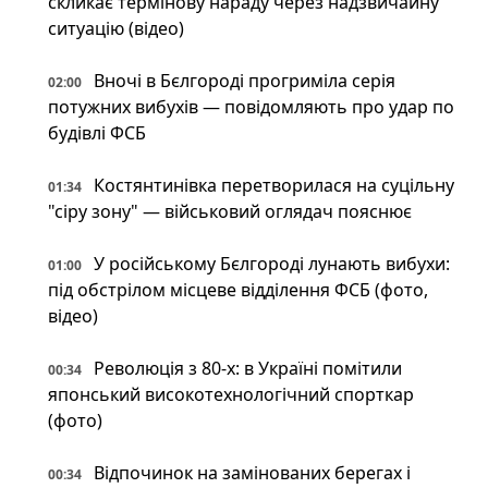
скликає термінову нараду через надзвичайну
ситуацію (відео)
Вночі в Бєлгороді прогриміла серія
02:00
потужних вибухів — повідомляють про удар по
будівлі ФСБ
Костянтинівка перетворилася на суцільну
01:34
"сіру зону" — військовий оглядач пояснює
У російському Бєлгороді лунають вибухи:
01:00
під обстрілом місцеве відділення ФСБ (фото,
відео)
Революція з 80-х: в Україні помітили
00:34
японський високотехнологічний спорткар
(фото)
Відпочинок на замінованих берегах і
00:34