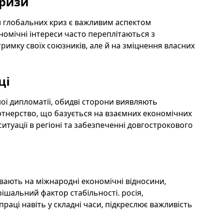
кризи
и глобальних криз є важливим аспектом
ономічні інтереси часто переплітаються з
тримку своїх союзників, але й на зміцнення власних
ці
ї дипломатії, обидві сторони виявляють
артнерство, що базується на взаємних економічних
 ситуації в регіоні та забезпеченні довгострокового
ливають на міжнародні економічні відносини,
ирішальний фактор стабільності. росія,
аці навіть у складні часи, підкреслює важливість