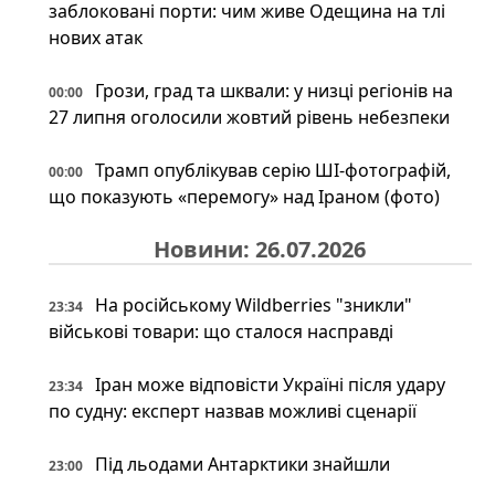
заблоковані порти: чим живе Одещина на тлі
нових атак
Грози, град та шквали: у низці регіонів на
00:00
27 липня оголосили жовтий рівень небезпеки
Трамп опублікував серію ШІ-фотографій,
00:00
що показують «перемогу» над Іраном (фото)
Новини: 26.07.2026
На російському Wildberries "зникли"
23:34
військові товари: що сталося насправді
Іран може відповісти Україні після удару
23:34
по судну: експерт назвав можливі сценарії
Під льодами Антарктики знайшли
23:00
прихований світ: науковці шоковані побаченим