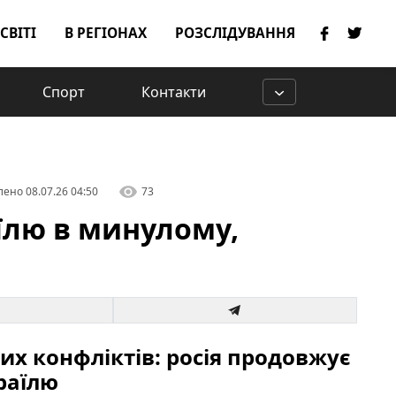
 СВІТІ
В РЕГІОНАХ
РОЗСЛІДУВАННЯ
Спорт
Контакти
лено
08.07.26 04:50
73
аїлю в минулому,
них конфліктів: росія продовжує
раїлю