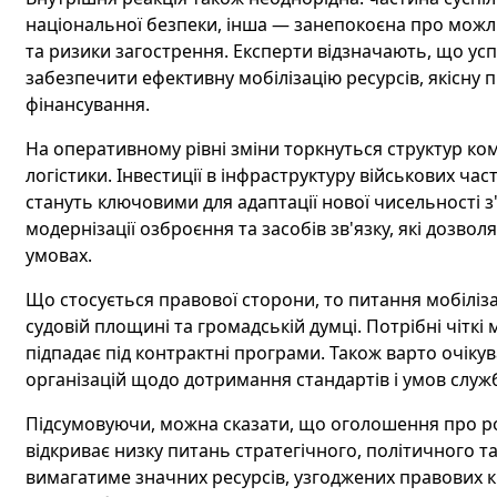
національної безпеки, інша — занепокоєна про можл
та ризики загострення. Експерти відзначають, що успі
забезпечити ефективну мобілізацію ресурсів, якісну 
фінансування.
На оперативному рівні зміни торкнуться структур ком
логістики. Інвестиції в інфраструктуру військових ч
стануть ключовими для адаптації нової чисельності з
модернізації озброєння та засобів зв'язку, які дозвол
умовах.
Що стосується правової сторони, то питання мобіліз
судовій площині та громадській думці. Потрібні чіткі 
підпадає під контрактні програми. Також варто очіку
організацій щодо дотримання стандартів і умов служ
Підсумовуючи, можна сказати, що оголошення про роз
відкриває низку питань стратегічного, політичного та
вимагатиме значних ресурсів, узгоджених правових к