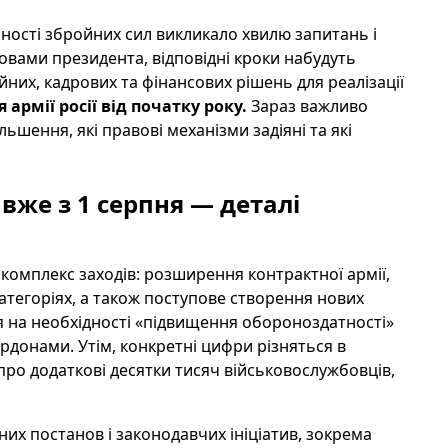
ості збройних сил викликало хвилю запитань і
словами президента, відповідні кроки набудуть
ійних, кадрових та фінансових рішень для реалізації
армії росії від початку року.
Зараз важливо
ьшення, які правові механізми задіяні та які
 вже з 1 серпня — деталі
омплекс заходів: розширення контрактної армії,
атегоріях, а також поступове створення нових
ься на необхідності «підвищення обороноздатності»
ордонами. Утім, конкретні цифри різняться в
про додаткові десятки тисяч військовослужбовців,
их постанов і законодавчих ініціатив, зокрема