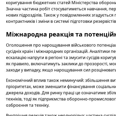
коригування бюджетних статей Міністерства оборони 
Значна частина робіт стосуватиметься навчання, пе
нових підрозділів. Також у повідомленнях згадуєть
контрактників і зміни в системі підготовки резервістів
Міжнародна реакція та потенційн
Оголошення про нарощування військового потенціалу
сусідніх країн і міжнародних організацій. Аналітики
ескалацію напруги в регіоні та змусити сусідів кориг
як правило, включатимуть заклики до прозорості, моні
заходи у випадку, якщо нарощування сил розцінювати
Економічний вплив також неминучий: збільшення ви
пріоритетах, може зменшити фінансування соціальни
джерела доходів. Для ринку праці це означатиме збіл
техніків, тоді як підприємства оборонно-промислов
озброєння та техніку.
Внутрішня реакція також неоднорідна: частина суспіл