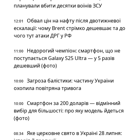
планували вбити десятки воїнів ЗСУ
Обвал цін на нафту після двотижневої
12:01
ескалації: чому Brent стрімко дешевшає та до
чого тут атаки ДРГ у РФ
Недорогий чемпіон: смартфон, що не
11:00
поступається Galaxy S25 Ultra — у 5 разів
дешевший (фото)
Загроза балістики: частину України
10:00
охопила повітряна тривога
Смартфон за 200 доларів — відмінний
10:00
вибір для більшості: про яку модель йдеться
(фото)
Яке церковне свято в Україні 28 липня:
08:34