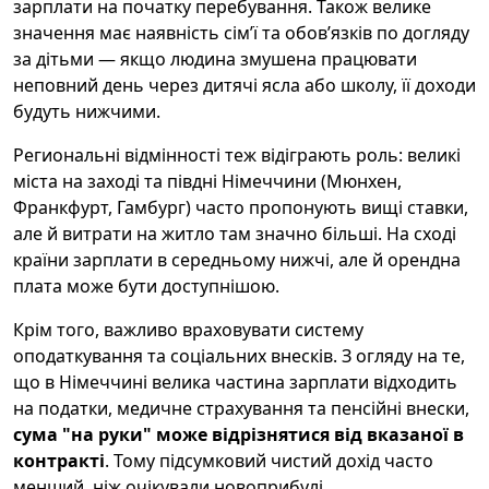
зарплати на початку перебування. Також велике
значення має наявність сім’ї та обов’язків по догляду
за дітьми — якщо людина змушена працювати
неповний день через дитячі ясла або школу, її доходи
будуть нижчими.
Региональні відмінності теж відіграють роль: великі
міста на заході та півдні Німеччини (Мюнхен,
Франкфурт, Гамбург) часто пропонують вищі ставки,
але й витрати на житло там значно більші. На сході
країни зарплати в середньому нижчі, але й орендна
плата може бути доступнішою.
Крім того, важливо враховувати систему
оподаткування та соціальних внесків. З огляду на те,
що в Німеччині велика частина зарплати відходить
на податки, медичне страхування та пенсійні внески,
сума "на руки" може відрізнятися від вказаної в
контракті
. Тому підсумковий чистий дохід часто
менший, ніж очікували новоприбулі.