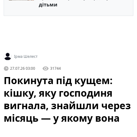
дітьми
Ірма Шелест
27.07.26 03:00
31744
Покинута під кущем:
кішку, яку господиня
вигнала, знайшли через
місяць — у якому вона
стані