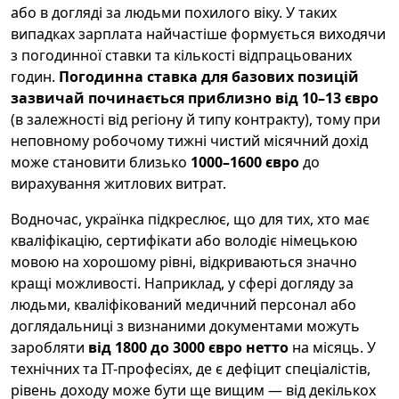
або в догляді за людьми похилого віку. У таких
випадках зарплата найчастіше формується виходячи
з погодинної ставки та кількості відпрацьованих
годин.
Погодинна ставка для базових позицій
зазвичай починається приблизно від 10–13 євро
(в залежності від регіону й типу контракту), тому при
неповному робочому тижні чистий місячний дохід
може становити близько
1000–1600 євро
до
вирахування житлових витрат.
Водночас, українка підкреслює, що для тих, хто має
кваліфікацію, сертифікати або володіє німецькою
мовою на хорошому рівні, відкриваються значно
кращі можливості. Наприклад, у сфері догляду за
людьми, кваліфікований медичний персонал або
доглядальниці з визнаними документами можуть
заробляти
від 1800 до 3000 євро нетто
на місяць. У
технічних та ІТ-професіях, де є дефіцит спеціалістів,
рівень доходу може бути ще вищим — від декількох