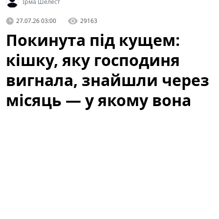
Ірма Шелест
27.07.26 03:00
29163
Покинута під кущем:
кішку, яку господиня
вигнала, знайшли через
місяць — у якому вона
стані
Історія, яка не залишила байдужими місцевих
жителів, почалася з випадкового виявлення тварини,
що сховалася під кущем біля одного з житлових
будинків. Люди, які проходили повз, спочатку
подумали, що це просто дика кішка, але уважніша