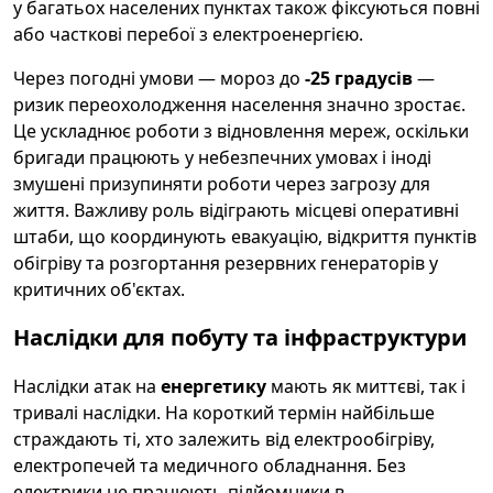
у багатьох населених пунктах також фіксуються повні
або часткові перебої з електроенергією.
Через погодні умови — мороз до
-25 градусів
—
ризик переохолодження населення значно зростає.
Це ускладнює роботи з відновлення мереж, оскільки
бригади працюють у небезпечних умовах і іноді
змушені призупиняти роботи через загрозу для
життя. Важливу роль відіграють місцеві оперативні
штаби, що координують евакуацію, відкриття пунктів
обігріву та розгортання резервних генераторів у
критичних об'єктах.
Наслідки для побуту та інфраструктури
Наслідки атак на
енергетику
мають як миттєві, так і
тривалі наслідки. На короткий термін найбільше
страждають ті, хто залежить від електрообігріву,
електропечей та медичного обладнання. Без
електрики не працюють підйомники в