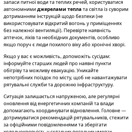
запаси питної води та теплих речей, користуватися
автономними
джерелами тепла
та світла із суворим
дотриманням інструкцій щодо безпеки (не
використовувати відкритий вогонь у приміщеннях
без належної вентиляції). Перевірте наявність
аптечок, ліків та необхідних документів, особливо
якщо поруч є люди похилого віку або хронічні хворі.
Якщо у вас є можливість, допоможіть сусідам:
інформуйте старших людей про наявні пункти
обігріву та можливу евакуацію. Уникайте
непотрібних поїздок по місту, щоб не навантажувати
рятувальні служби та дорожню інфраструктуру.
Ситуація залишається напруженою, але регулярні
оновлення від енергетичних компаній та влади
допомагають координувати відновлення. Головне —
дотримуватися рекомендацій рятувальників, стежити
за офіційними повідомленнями та зберігати
холоднокровність у складних погодних умовах.