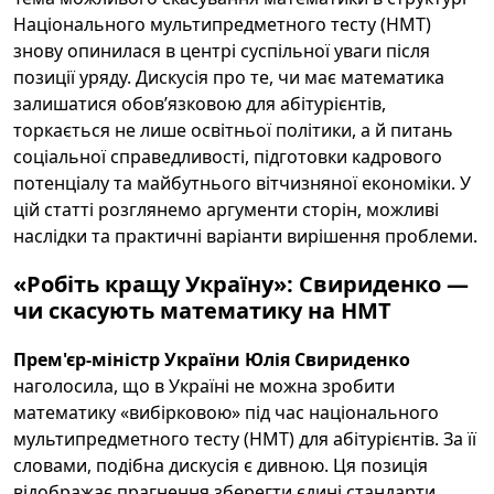
Національного мультипредметного тесту (НМТ)
знову опинилася в центрі суспільної уваги після
позиції уряду. Дискусія про те, чи має математика
залишатися обов’язковою для абітурієнтів,
торкається не лише освітньої політики, а й питань
соціальної справедливості, підготовки кадрового
потенціалу та майбутнього вітчизняної економіки. У
цій статті розглянемо аргументи сторін, можливі
наслідки та практичні варіанти вирішення проблеми.
«Робіть кращу Україну»: Свириденко —
чи скасують математику на НМТ
Прем'єр-міністр України Юлія Свириденко
наголосила, що в Україні не можна зробити
математику «вибірковою» під час національного
мультипредметного тесту (НМТ) для абітурієнтів. За її
словами, подібна дискусія є дивною. Ця позиція
відображає прагнення зберегти єдині стандарти