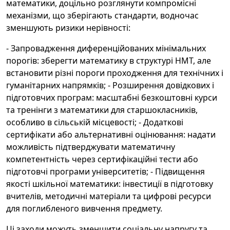
математики, доцільно розглянути компромісні
механізми, що зберігають стандарти, водночас
зменшують ризики нерівності:
- Запровадження диференційованих мінімальних
порогів: зберегти математику в структурі НМТ, але
встановити різні пороги проходження для технічних і
гуманітарних напрямків; - Розширення довідкових і
підготовчих програм: масштабні безкоштовні курси
та тренінги з математики для старшокласників,
особливо в сільській місцевості; - Додаткові
сертифікати або альтернативні оцінювання: надати
можливість підтверджувати математичну
компетентність через сертифікаційні тести або
підготовчі програми університетів; - Підвищення
якості шкільної математики: інвестиції в підготовку
вчителів, методичні матеріали та цифрові ресурси
для поглибленого вивчення предмету.
Ці заходи можуть зменшити соціальну напругу та