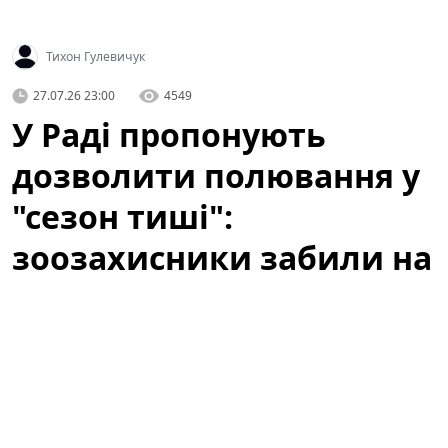
Тихон Гулевичук
27.07.26 23:00
4549
У Раді пропонують
дозволити полювання у
"сезон тиші":
зоозахисники забили на
сполох
У Раді зареєстрували законопроєкт про
полювання як «відпочинок». UAnimals закликає