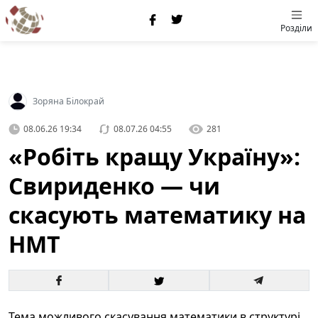
Розділи
Зоряна Білокрай
08.06.26 19:34
08.07.26 04:55
281
«Робіть кращу Україну»:
Свириденко — чи
скасують математику на
НМТ
Тема можливого скасування математики в структурі