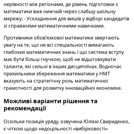
нерівності між регіонами, де рівень підготовки з
математики вже нижчий через слабшу шкільну
мережу; - Ускладнення для вишів у відборі кандидатів
зі справжніми математичними навичками.
Противники обов’язкової математики звертають
увагу на те, що не всі спеціальності вимагають
глибоких математичних знань і що система вступу
має бути більш гнучкою, щоб не відштовхувати
таланти, які сильні в інших дисциплінах. Водночас
прихильники збереження математики у НМТ
вказують на стратегічну роль математичної
грамотності для розвитку інноваційної економіки.
Можливі варіанти рішення та
рекомендації
Оскільки позиція уряду, озвучена Юлією Свириденко,
є чіткою щодо недоцільності «вибірковості»