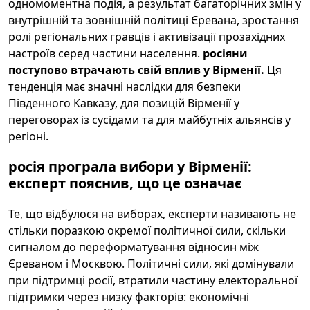
одномоментна подія, а результат багаторічних змін у
внутрішній та зовнішній політиці Єревана, зростання
ролі регіональних гравців і активізації прозахідних
настроїв серед частини населення.
росіяни
поступово втрачають свій вплив у Вірменії.
Ця
тенденція має значні наслідки для безпеки
Південного Кавказу, для позицій Вірменії у
переговорах із сусідами та для майбутніх альянсів у
регіоні.
росія програла вибори у Вірменії:
експерт пояснив, що це означає
Те, що відбулося на виборах, експерти називають не
стільки поразкою окремої політичної сили, скільки
сигналом до переформатування відносин між
Єреваном і Москвою. Політичні сили, які домінували
при підтримці росії, втратили частину електоральної
підтримки через низку факторів: економічні