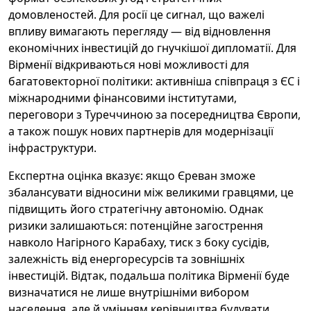
домовленостей. Для росії це сигнал, що важелі
впливу вимагають перегляду — від відновлення
економічних інвестицій до гнучкішої дипломатії. Для
Вірменії відкриваються нові можливості для
багатовекторної політики: активніша співпраця з ЄС і
міжнародними фінансовими інститутами,
переговори з Туреччиною за посередництва Європи,
а також пошук нових партнерів для модернізації
інфраструктури.
Експертна оцінка вказує: якщо Єреван зможе
збалансувати відносини між великими гравцями, це
підвищить його стратегічну автономію. Однак
ризики залишаються: потенційне загострення
навколо Нагірного Карабаху, тиск з боку сусідів,
залежність від енергоресурсів та зовнішніх
інвестицій. Відтак, подальша політика Вірменії буде
визначатися не лише внутрішніми вибором
населення, але й умінням керівництва будувати