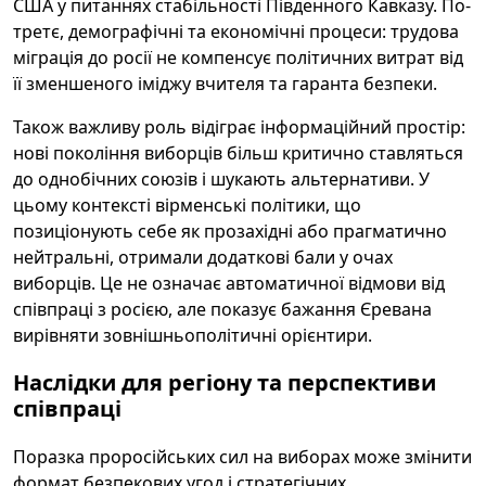
США у питаннях стабільності Південного Кавказу. По-
третє, демографічні та економічні процеси: трудова
міграція до росії не компенсує політичних витрат від
її зменшеного іміджу вчителя та гаранта безпеки.
Також важливу роль відіграє інформаційний простір:
нові покоління виборців більш критично ставляться
до однобічних союзів і шукають альтернативи. У
цьому контексті вірменські політики, що
позиціонують себе як прозахідні або прагматично
нейтральні, отримали додаткові бали у очах
виборців. Це не означає автоматичної відмови від
співпраці з росією, але показує бажання Єревана
вирівняти зовнішньополітичні орієнтири.
Наслідки для регіону та перспективи
співпраці
Поразка проросійських сил на виборах може змінити
формат безпекових угод і стратегічних