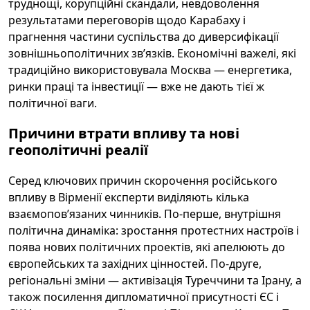
труднощі, корупційні скандали, невдоволення
результатами переговорів щодо Карабаху і
прагнення частини суспільства до диверсифікації
зовнішньополітичних звʼязків. Економічні важелі, які
традиційно використовувала Москва — енергетика,
ринки праці та інвестиції — вже не дають тієї ж
політичної ваги.
Причини втрати впливу та нові
геополітичні реалії
Серед ключових причин скорочення російського
впливу в Вірменії експерти виділяють кілька
взаємоповʼязаних чинників. По-перше, внутрішня
політична динаміка: зростання протестних настроїв і
поява нових політичних проектів, які апелюють до
європейських та західних цінностей. По-друге,
регіональні зміни — активізація Туреччини та Ірану, а
також посилення дипломатичної присутності ЄС і