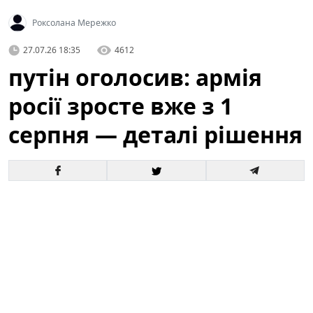
Роксолана Мережко
27.07.26 18:35
4612
путін оголосив: армія
росії зросте вже з 1
серпня — деталі рішення
Офіційне оголошення кремля про збільшення
чисельності збройних сил викликало хвилю запитань
і припущень як усередині росії, так і за її межами. За
словами президента, відповідні кроки набудуть
чинності з 1 серпня, і вже згадується низка
організаційних, кадрових та фінансових рішень для
реалізації цього плану.
Це вже третє рішення про