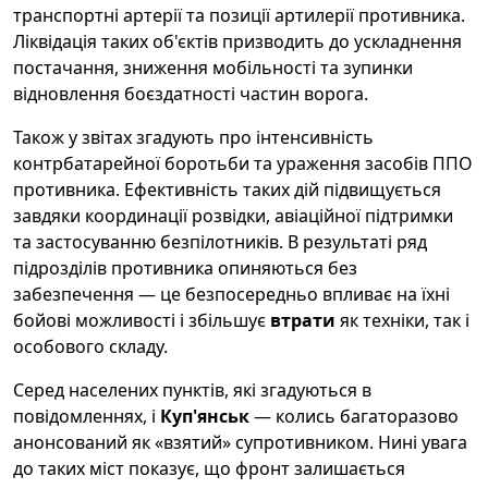
транспортні артерії та позиції артилерії противника.
Ліквідація таких об'єктів призводить до ускладнення
постачання, зниження мобільності та зупинки
відновлення боєздатності частин ворога.
Також у звітах згадують про інтенсивність
контрбатарейної боротьби та ураження засобів ППО
противника. Ефективність таких дій підвищується
завдяки координації розвідки, авіаційної підтримки
та застосуванню безпілотників. В результаті ряд
підрозділів противника опиняються без
забезпечення — це безпосередньо впливає на їхні
бойові можливості і збільшує
втрати
як техніки, так і
особового складу.
Серед населених пунктів, які згадуються в
повідомленнях, і
Куп'янськ
— колись багаторазово
анонсований як «взятий» супротивником. Нині увага
до таких міст показує, що фронт залишається