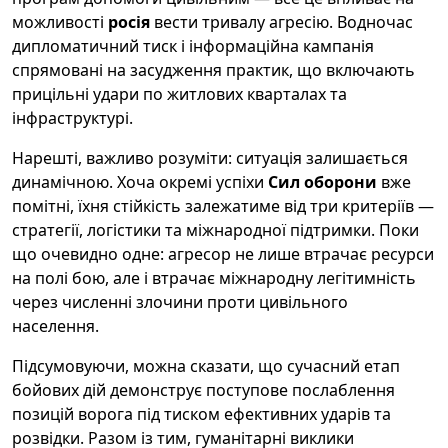
можливості
росія
вести тривалу агресію. Водночас
дипломатичний тиск і інформаційна кампанія
спрямовані на засудження практик, що включають
прицільні удари по житлових кварталах та
інфраструктурі.
Нарешті, важливо розуміти: ситуація залишається
динамічною. Хоча окремі успіхи
Сил оборони
вже
помітні, їхня стійкість залежатиме від три критеріїв —
стратегії, логістики та міжнародної підтримки. Поки
що очевидно одне: агресор не лише втрачає ресурси
на полі бою, але і втрачає міжнародну легітимність
через численні злочини проти цивільного
населення.
Підсумовуючи, можна сказати, що сучасний етап
бойових дій демонструє поступове послаблення
позицій ворога під тиском ефективних ударів та
розвідки. Разом із тим, гуманітарні виклики