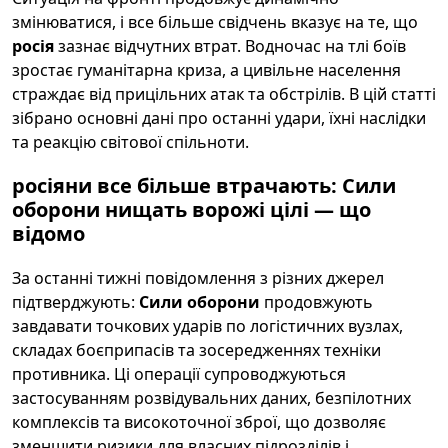
змінюватися, і все більше свідчень вказує на те, що
росія
зазнає відчутних втрат. Водночас на тлі боїв
зростає гуманітарна криза, а цивільне населення
страждає від прицільних атак та обстрілів. В цій статті
зібрано основні дані про останні удари, їхні наслідки
та реакцію світової спільноти.
росіяни все більше втрачають: Сили
оборони нищать ворожі цілі — що
відомо
За останні тижні повідомлення з різних джерел
підтверджують:
Сили оборони
продовжують
завдавати точкових ударів по логістичних вузлах,
складах боєприпасів та зосередженнях техніки
противника. Ці операції супроводжуються
застосуванням розвідувальних даних, безпілотних
комплексів та високоточної зброї, що дозволяє
зменшити ризики для власних підрозділів і