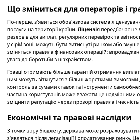
Що зміниться для операторів і гр
По-перше, з'явиться обов'язкова система ліцензуван
послуги на території країни.
Ліцензія
передбачає не 
резервів для виплат, регулярних перевірок та звітнос
у сірій зоні, можуть бути витиснуті ринком або змушен
зміняться правила фінансових операцій: впровадженн
увага до боротьби з шахрайством.
Гравці отримають більше гарантій отримання виплат 
цим можуть зіткнутися з більш жорсткими вимогами д
контроль за сумами ставок та інструменти самообме
частина користувачів може вважати це надмірними 
зміцнити репутацію через прозорі правила і чесність
Економічні та правові наслідки
З точки зору бюджету, держава може розраховувати 
з'являться після легалізації і оподаткування ринку.