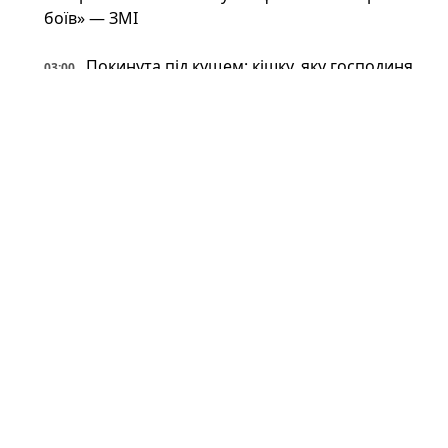
боїв» — ЗМІ
Покинута під кущем: кішку, яку господиня
03:00
вигнала, знайшли через місяць — у якому вона
стані
Фантастична живучість: VW Touareg з
03:00
України поїхав після влучення баллістичної
ракети (відео)
Астрономи вперше виявили антиматерію
02:34
поза Молочним Шляхом — вона інша, ніж
вважали (фото)
Патрульні встигли вибігти з авто перед
02:34
ударом: у Краматорську є поранений
Пожежна криза у Франції — Макрон
02:01