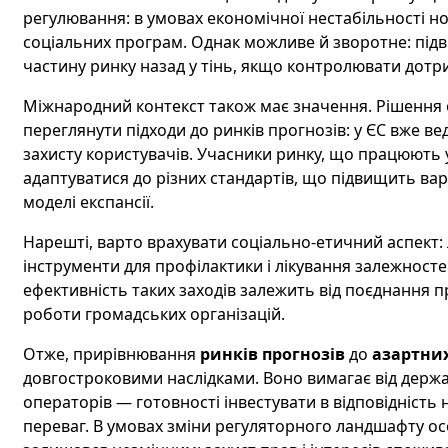
регулювання: в умовах економічної нестабільності но
соціальних програм. Однак можливе й зворотне: підв
частину ринку назад у тінь, якщо контролювати дотр
Міжнародний контекст також має значення. Рішення о
переглянути підходи до ринків прогнозів: у ЄС вже вед
захисту користувачів. Учасники ринку, що працюють 
адаптуватися до різних стандартів, що підвищить ва
моделі експансії.
Нарешті, варто врахувати соціально-етичний аспект: 
інструменти для профілактики і лікування залежностей
ефективність таких заходів залежить від поєднання 
роботи громадських організацій.
Отже, прирівнювання
ринків прогнозів
до
азартних
довгостроковими наслідками. Воно вимагає від держави
операторів — готовності інвестувати в відповідність 
переваг. В умовах зміни регуляторного ландшафту 