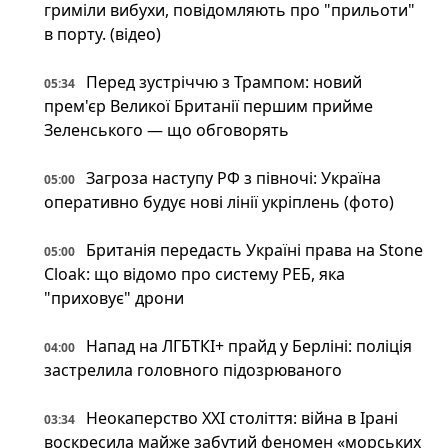
гриміли вибухи, повідомляють про "прильоти"
в порту. (відео)
Перед зустріччю з Трампом: новий
05:34
прем'єр Великої Британії першим прийме
Зеленського — що обговорять
Загроза наступу РФ з півночі: Україна
05:00
оперативно будує нові лінії укріплень (фото)
Британія передасть Україні права на Stone
05:00
Cloak: що відомо про систему РЕБ, яка
"приховує" дрони
Напад на ЛГБТКІ+ прайд у Берліні: поліція
04:00
застрелила головного підозрюваного
Неокаперство XXI століття: війна в Ірані
03:34
воскресила майже забутий феномен «морських