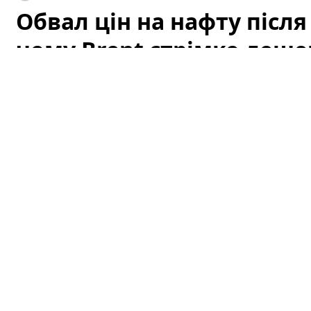
Обвал цін на нафту після
чому Brent стрімко деше
атаки ДРГ у РФ
Світові котирування нафти стрімко впали після того, 
подавши ринку перший сигнал про можливу деескалац
відразу вплинув на очікування трейдерів щодо ризик
постачань тимчасово знизилися, і це спричинило різ
пояснити лише цим фактором — на котирування вплив
індикатори та геополітика у регіоні, зокрема недавні 
Обвал Brent: що відбулося і чому
Після двотижневої ескалації напруга у ключових рай