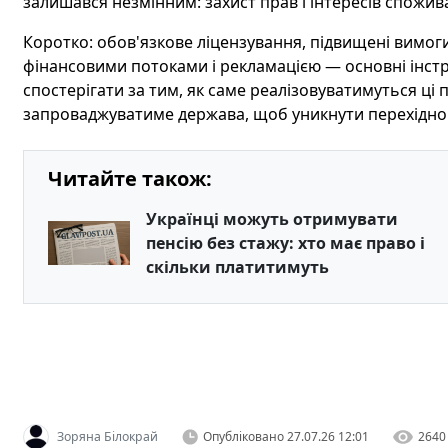
залишався незмінним: захист прав і інтересів спожив
Коротко: обов'язкове ліцензування, підвищені вимог
фінансовими потоками і рекламацією — основні інстр
спостерігати за тим, як саме реалізовуватимуться ці 
запроваджуватиме держава, щоб уникнути перехідног
Читайте також:
Українці можуть отримувати
пенсію без стажу: хто має право і
скільки платитимуть
Зоряна Білокрай
Опубліковано
27.07.26 12:01
2640