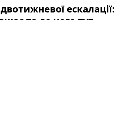
 двотижневої ескалації:
вшає та до чого тут
як
США
та
Іран
утрималися від нових атак у вихідні,
ію та відновлення судноплавства. Цей сигнал
-премії на ринку нафти: занепокоєння щодо
ке падіння цін на
Brent
. Проте падіння не можна
ають також запаси, дії ОПЕК+, макроекономічні
напруження, пов’язані з атаками ДРГ у РФ.
 ринок так відреагував
онах для морського транзиту нафти зросла. Однак