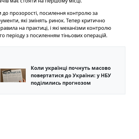
ачів має стояти на першому місці.
и до прозорості, посилення контролю за
ументи, які змінять ринок. Тепер критично
правила на практиці, і які механізми контролю
о періоду з посиленням тіньових операцій.
Коли українці почнуть масово
повертатися до України: у НБУ
поділились прогнозом