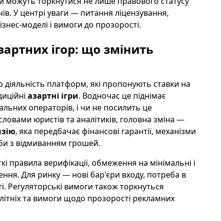
ки можуть торкнутися не лише правового статусу
чів. У центрі уваги — питання ліцензування,
знес-моделі і вимоги до прозорості.
зартних ігор: що змінить
 діяльність платформ, які пропонують ставки на
адиційні
азартні ігри
. Водночас це піднімає
льних операторів, і чи не посилить це
словами юристів та аналітиків, головна зміна —
нзію
, яка передбачає фінансові гарантії, механізми
би з відмиванням грошей.
кі правила верифікації, обмеження на мінімальні і
ння. Для ринку — нові бар'єри входу, потреба в
сті. Регуляторські вимоги також торкнуться
літніх та вимоги щодо прозорості рекламних