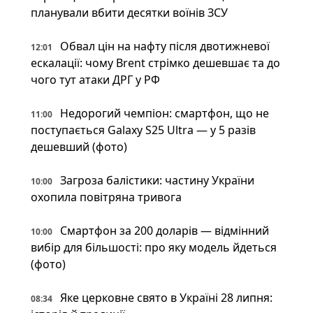
планували вбити десятки воїнів ЗСУ
Обвал цін на нафту після двотижневої
12:01
ескалації: чому Brent стрімко дешевшає та до
чого тут атаки ДРГ у РФ
Недорогий чемпіон: смартфон, що не
11:00
поступається Galaxy S25 Ultra — у 5 разів
дешевший (фото)
Загроза балістики: частину України
10:00
охопила повітряна тривога
Смартфон за 200 доларів — відмінний
10:00
вибір для більшості: про яку модель йдеться
(фото)
Яке церковне свято в Україні 28 липня:
08:34