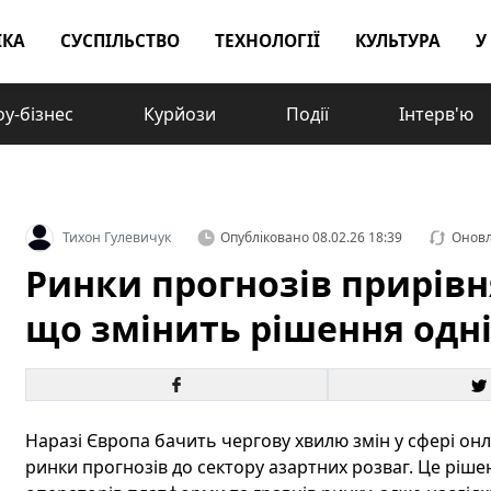
ІКА
СУСПІЛЬСТВО
ТЕХНОЛОГІЇ
КУЛЬТУРА
У
у-бізнес
Курйози
Події
Інтерв'ю
Тихон Гулевичук
Опубліковано
08.02.26 18:39
Онов
Ринки прогнозів прирівн
що змінить рішення одні
Наразі Європа бачить чергову хвилю змін у сфері онл
ринки прогнозів до сектору азартних розваг. Це ріше