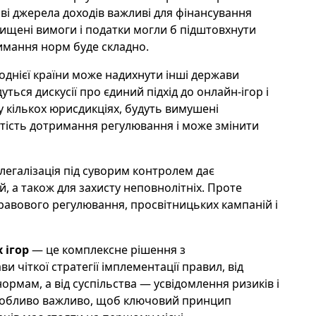
ві джерела доходів важливі для фінансування
ищені вимоги і податки могли б підштовхнути
имання норм буде складно.
днієї країни може надихнути інші держави
уться дискусії про єдиний підхід до онлайн-ігор і
у кількох юрисдикціях, будуть вимушені
ртість дотримання регулювання і може змінити
легалізація під суворим контролем дає
, а також для захисту неповнолітніх. Проте
правового регулювання, просвітницьких кампаній і
 ігор
— це комплексне рішення з
 чіткої стратегії імплементації правил, від
нормам, а від суспільства — усвідомлення ризиків і
особливо важливо, щоб ключовий принцип