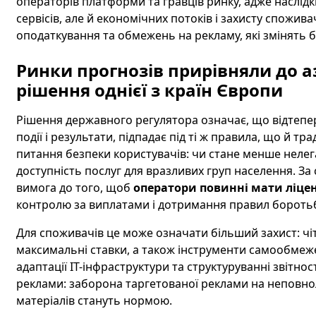
операторів платформи та гравців ринку, адже наслід
сервісів, але й економічних потоків і захисту спожива
оподаткування та обмежень на рекламу, які змінять бі
Ринки прогнозів прирівняли до а
рішення однієї з країн Європи
Рішення державного регулятора означає, що відтепер
події і результати, підпадає під ті ж правила, що й тр
питання безпеки користувачів: чи стане менше нелега
доступність послуг для вразливих груп населення. За 
вимога до того, щоб
оператори повинні мати ліце
контролю за виплатами і дотримання правил бороть
Для споживачів це може означати більший захист: чіт
максимальні ставки, а також інструменти самообмеже
адаптації IT-інфраструктури та структуруванні звітно
реклами: заборона таргетованої реклами на неповно
матеріалів стануть нормою.