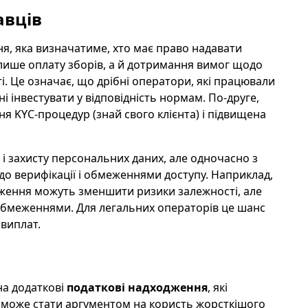
авців
ня, яка визначатиме, хто має право надавати
лише оплату зборів, а й дотримання вимог щодо
ті. Це означає, що дрібні оператори, які працювали
і інвестувати у відповідність нормам. По-друге,
я KYC-процедур (знай свого клієнта) і підвищена
і захисту персональних даних, але одночасно з
о верифікації і обмеженнями доступу. Наприклад,
ження можуть зменшити ризики залежності, але
обмеженнями. Для легальних операторів це шанс
 виплат.
на додаткові
податкові надходження
, які
 Це може стати аргументом на користь жорсткішого