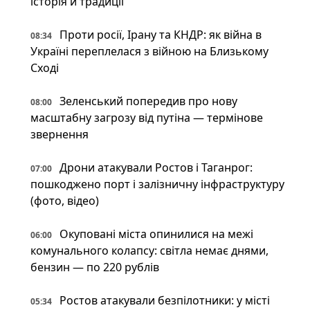
історія й традиції
Проти росії, Ірану та КНДР: як війна в
08:34
Україні переплелася з війною на Близькому
Сході
Зеленський попередив про нову
08:00
масштабну загрозу від путіна — термінове
звернення
Дрони атакували Ростов і Таганрог:
07:00
пошкоджено порт і залізничну інфраструктуру
(фото, відео)
Окуповані міста опинилися на межі
06:00
комунального колапсу: світла немає днями,
бензин — по 220 рублів
Ростов атакували безпілотники: у місті
05:34