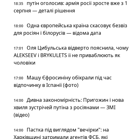
путін оголосив: армія росії зросте вже з 1
18:35
серпня — деталі рішення
Одна європейська країна скасовує безвіз
18:00
для росіян і білорусів — відома дата
Оля Цибульська відверто пояснила, чому
17:01
ALEKSEEV і BRYKULETS її не приваблюють як
чоловіки
Машу Єфросиніну обікрали під час
17:00
відпочинку в Іспанії (фото)
Дивна закономірність: Пригожин і нова
14:00
хвиля зустрічей путіна з росіянами — ЗМІ
(відео)
Пастка під виглядом "вечірки": на
14:00
Харківщині затримали агентів ФСБ, які