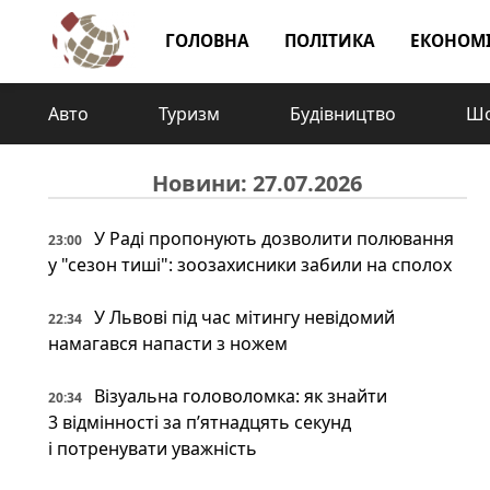
ГОЛОВНА
ПОЛІТИКА
ЕКОНОМ
Авто
Туризм
Будівництво
Шо
Новини: 27.07.2026
У Раді пропонують дозволити полювання
23:00
у "сезон тиші": зоозахисники забили на сполох
У Львові під час мітингу невідомий
22:34
намагався напасти з ножем
Візуальна головоломка: як знайти
20:34
3 відмінності за п’ятнадцять секунд
і потренувати уважність