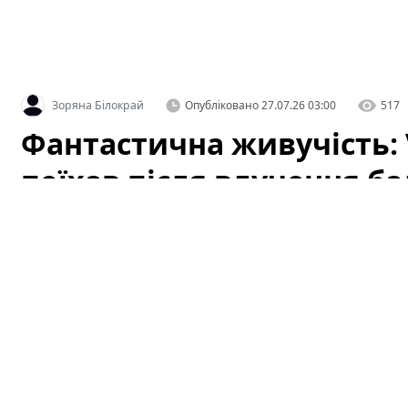
Зоряна Білокрай
Опубліковано
27.07.26 03:00
517
Фантастична живучість: 
поїхав після влучення ба
(відео)
У мережі з'явилося вражаюче відео, яке вже за кілька
Touareg
, зареєстрований в Україні, після влучення ба
широкий резонанс серед автомобільних експертів, во
демонструє неймовірну стійкість і живучість техніки 