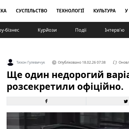
ІКА
СУСПІЛЬСТВО
ТЕХНОЛОГІЇ
КУЛЬТУРА
У
у-бізнес
Курйози
Події
Інтерв'ю
Тихон Гулевичук
Опубліковано
18.02.26 07:38
Онов
Ще один недорогий варіа
розсекретили офіційно.