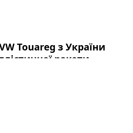
VW Touareg з України
ллістичної ракети
 годин набрало сотні тисяч переглядів:
Volkswagen
ллістичної ракети все ж поїхав. Подія викликала
лонтерів і пересічних користувачів, адже ролик
в надзвичайних умовах.