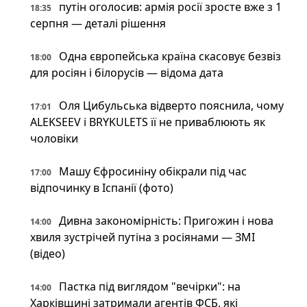
путін оголосив: армія росії зросте вже з 1
18:35
серпня — деталі рішення
Одна європейська країна скасовує безвіз
18:00
для росіян і білорусів — відома дата
Оля Цибульська відверто пояснила, чому
17:01
ALEKSEEV і BRYKULETS її не приваблюють як
чоловіки
Машу Єфросиніну обікрали під час
17:00
відпочинку в Іспанії (фото)
Дивна закономірність: Пригожин і нова
14:00
хвиля зустрічей путіна з росіянами — ЗМІ
(відео)
Пастка під виглядом "вечірки": на
14:00
Харківщині затримали агентів ФСБ, які