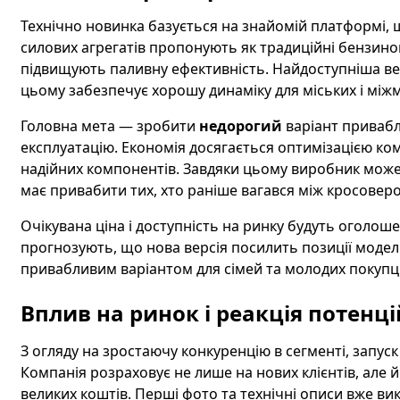
Технічно новинка базується на знайомій платформі, 
силових агрегатів пропонують як традиційні бензинові
підвищують паливну ефективність. Найдоступніша ве
цьому забезпечує хорошу динаміку для міських і міжм
Головна мета — зробити
недорогий
варіант привабл
експлуатацію. Економія досягається оптимізацією ко
надійних компонентів. Завдяки цьому виробник може 
має привабити тих, хто раніше вагався між кросовер
Очікувана ціна і доступність на ринку будуть оголош
прогнозують, що нова версія посилить позиції моделі
привабливим варіантом для сімей та молодих покупці
Вплив на ринок і реакція потенц
З огляду на зростаючу конкуренцію в сегменті, запуск
Компанія розраховує не лише на нових клієнтів, але й
великих коштів. Перші фото та технічні описи вже ви