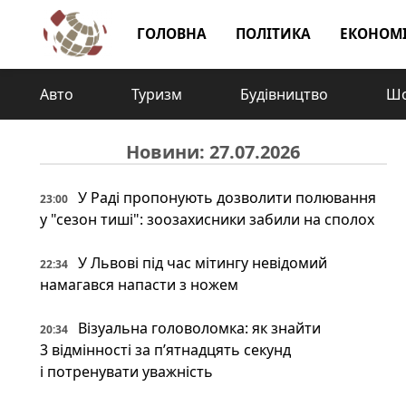
ГОЛОВНА
ПОЛІТИКА
ЕКОНОМ
Авто
Туризм
Будівництво
Шо
Новини: 27.07.2026
У Раді пропонують дозволити полювання
23:00
у "сезон тиші": зоозахисники забили на сполох
У Львові під час мітингу невідомий
22:34
намагався напасти з ножем
Візуальна головоломка: як знайти
20:34
3 відмінності за п’ятнадцять секунд
і потренувати уважність