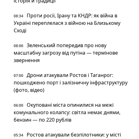
історія й традиції
Проти росії, Ірану та КНДР: як війна в
08:34
Україні переплелася з війною на Близькому
Сході
Зеленський попередив про нову
08:00
масштабну загрозу від путіна — термінове
звернення
Дрони атакували Ростов і Таганрог:
07:00
пошкоджено порт і залізничну інфраструктуру
(фото, відео)
Окуповані міста опинилися на межі
06:00
комунального колапсу: світла немає днями,
бензин — по 220 рублів
Ростов атакували безпілотники: у місті
05:34