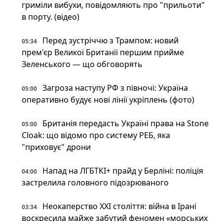
гриміли вибухи, повідомляють про "прильоти"
в порту. (відео)
Перед зустріччю з Трампом: новий
05:34
прем'єр Великої Британії першим прийме
Зеленського — що обговорять
Загроза наступу РФ з півночі: Україна
05:00
оперативно будує нові лінії укріплень (фото)
Британія передасть Україні права на Stone
05:00
Cloak: що відомо про систему РЕБ, яка
"приховує" дрони
Напад на ЛГБТКІ+ прайд у Берліні: поліція
04:00
застрелила головного підозрюваного
Неокаперство XXI століття: війна в Ірані
03:34
воскресила майже забутий феномен «морських