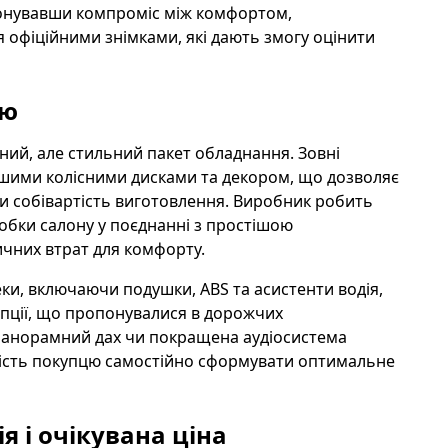
онувавши компроміс між комфортом,
 офіційними знімками, які дають змогу оцінити
ію
ий, але стильний пакет обладнання. Зовні
шими колісними дисками та декором, що дозволяє
ти собівартість виготовлення. Виробник робить
робки салону у поєднанні з простішою
чних втрат для комфорту.
ки, включаючи подушки, ABS та асистенти водія,
опції, що пропонувалися в дорожчих
, панорамний дах чи покращена аудіосистема
ливість покупцю самостійно сформувати оптимальне
я і очікувана ціна