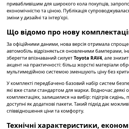
привабливішим для широкого кола покупців, запроп
економічністю та ціною. Публікація супроводжувалася
зміни у дизайні та інтер'єрі.
Що відомо про нову комплектац
За офіційними даними, нова версія отримала спрощен
автомобіль відрізняється оновленими бамперами, ін
зберегти впізнаваний силует
Toyota RAV4
, але знизи
акцент на практичності: більш жорсткі матеріали об
мультимедійною системою зменшують ціну без крити
У комплекті передбачено базовий набір систем безпе
які вже стали стандартом для марки. Водночас деякі 
комплектаціях, залишилися на вибір: підігрів сидінь
доступні як додаткові пакети. Такий підхід дає мож
співвідношення ціни та комфорту.
Технічні характеристики, економі