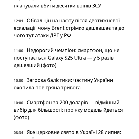
планували вбити десятки воїнів ЗСУ
Обвал цін на нафту після двотижневої
12:01
ескалації: чому Brent стрімко дешевшає та до
чого тут атаки ДРГ у РФ
Недорогий чемпіон: смартфон, що не
11:00
поступається Galaxy S25 Ultra — у 5 разів
дешевший (фото)
Загроза балістики: частину України
10:00
охопила повітряна тривога
Смартфон за 200 доларів — відмінний
10:00
вибір для більшості: про яку модель йдеться
(фото)
Яке церковне свято в Україні 28 липня:
08:34