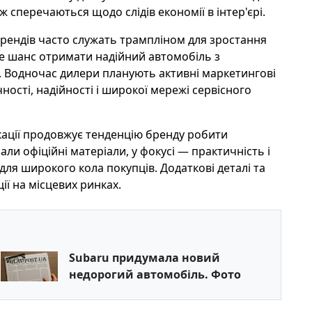
 сперечаються щодо слідів економії в інтер'єрі.
брендів часто служать трампліном для зростання
це шанс отримати надійний автомобіль з
. Водночас дилери планують активні маркетингові
ності, надійності і широкої мережі сервісного
кації продовжує тенденцію бренду робити
ли офіційні матеріали, у фокусі — практичність і
ля широкого кола покупців. Додаткові деталі та
ї на місцевих ринках.
Subaru придумала новий
недорогий автомобіль. Фото