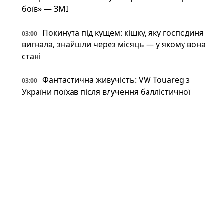
боїв» — ЗМІ
Покинута під кущем: кішку, яку господиня
03:00
вигнала, знайшли через місяць — у якому вона
стані
Фантастична живучість: VW Touareg з
03:00
України поїхав після влучення баллістичної
ракети (відео)
Астрономи вперше виявили антиматерію
02:34
поза Молочним Шляхом — вона інша, ніж
вважали (фото)
Патрульні встигли вибігти з авто перед
02:34
ударом: у Краматорську є поранений
Пожежна криза у Франції — Макрон
02:01