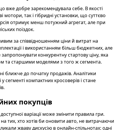
що вже добре зарекомендувала себе. В якості
 мотори, так і гібридні установки, що суттєво
рсія отримує менш потужний агрегат, але при
іських поїздок.
ивим за співвідношенням ціни й витрат на
мплектації і використанням більш бюджетних, але
запропонувати конкурентну стартову ціну, яка
ом та старшими моделями з того ж сегмента.
ені ближче до початку продажів. Аналітики
 у сегменті компактних кросоверів і стане
в.
ійних покупців
 доступної варіації може змінити правила гри.
 на тих, хто хотів би оновити авто, не витрачаючи
кликали жваву дискусію в онлайн-спільнотах: одні