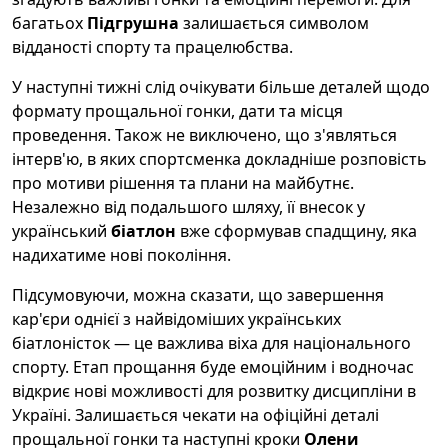
багатьох
Підгрушна
залишається символом
відданості спорту та працелюбства.
У наступні тижні слід очікувати більше деталей щодо
формату прощальної гонки, дати та місця
проведення. Також не виключено, що з'являться
інтерв'ю, в яких спортсменка докладніше розповість
про мотиви рішення та плани на майбутнє.
Незалежно від подальшого шляху, її внесок у
український
біатлон
вже сформував спадщину, яка
надихатиме нові покоління.
Підсумовуючи, можна сказати, що завершення
кар'єри однієї з найвідоміших українських
біатлоністок — це важлива віхa для національного
спорту. Етап прощання буде емоційним і водночас
відкриє нові можливості для розвитку дисципліни в
Україні. Залишається чекати на офіційні деталі
прощальної гонки та наступні кроки
Олени