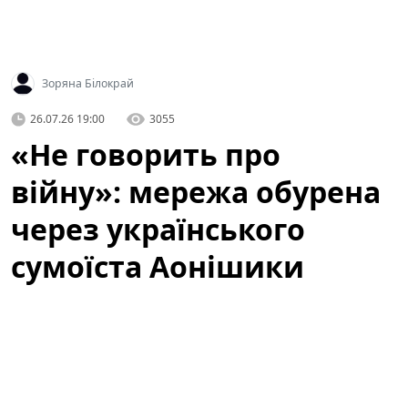
Зоряна Білокрай
26.07.26 19:00
3055
«Не говорить про
війну»: мережа обурена
через українського
сумоїста Аонішики
У соціальних мережах активно обговорюють
українського сумоїста Данііла Явгусишина, більш
відомого як
Аонішики Арата
. Зокрема, користувачі