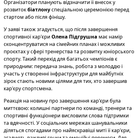
Організатори планують відзначити її внесок у
розвиток
біатлону
спеціальною церемонією перед
стартом або після фінішу.
У заяві також згадується, що після завершення
спортивної кар'єри
Олена Підгрушна
має намір
сконцентруватися на сімейних планах і можливих
проєктах у сфері тренерства та розвитку юніорського
спорту. Такий перехід для багатьох чемпіонів є
природним: передача знань, робота з молоддю і
участь у створенні інфраструктури для майбутніх
зірок стають новими цілями для тих, хто завершив
кар'єру спортсмена.
Реакція на новину про завершення кар'єри була
миттєвою: колишні партнери по команді, тренери та
спортивні функціонери висловили слова підтримки
та вдячності. У соціальних мережах шанувальники
діляться спогадами про найяскравіші миті її кар'єри,
згадують важливі гонки та емоційні перемоги. Для