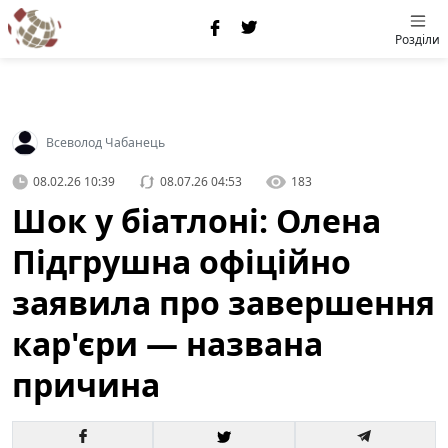
Розділи
Всеволод Чабанець
08.02.26 10:39
08.07.26 04:53
183
Шок у біатлоні: Олена
Підгрушна офіційно
заявила про завершення
кар'єри — названа
причина