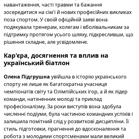
навантаження, часті травми та бажання
зосередитися на сім'ї й нових професійних викликах
поза спортом. У своїй офіційній заяві вона
подякувала тренерам, колегам і вболівальникам за
підтримку протягом усього шляху, підкресливши, що
рішення складне, але усвідомлене.
Кар'єра, досягнення та вплив на
український біатлон
Олена Підгрушна
увійшла в історію українського
спорту не лише як багатократна учасниця
чемпіонатів світу та Олімпійських ігор, а й як лідер
команди, натхненник молоді та приклад
професіоналізму. За роки виступів вона здобула
численні подіуми, була частиною командних успіхів і
залишила помітний слід у розвиткові дисципліни. Її
стиль підготовки, прагнення до вдосконалення та
робота з молодими спортсменами мали великий