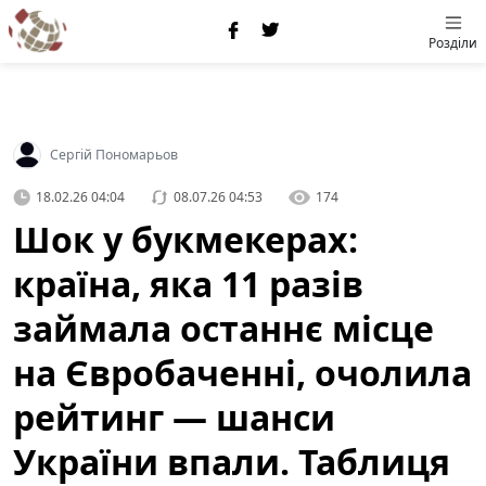
Розділи
Сергій Пономарьов
18.02.26 04:04
08.07.26 04:53
174
Шок у букмекерах:
країна, яка 11 разів
займала останнє місце
на Євробаченні, очолила
рейтинг — шанси
України впали. Таблиця