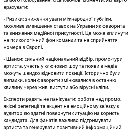
самого голосування. Ось ключові моменти, які варто
врахувати:
- Ризики: зниження уваги міжнародної публіки,
можливе зменшення ставок на України як фаворита
та зниження медійної присутності. Це може вплинути
на психологічний фон команди та на сприйняття
номера в Європі.
- Шанси: сильний національний відбір, промо-тури
артиста, участь у ключових шоу та появи в медіа
можуть швидко відновити позиції. Історично були
випадки, коли фаворити змінювалися в останню
хвилину через живі виступи або вірусні кліпи.
Експерти радять не панікувати: робота над промо,
якісні репетиції та акцент на емоційному зв'язку з
аудиторією здатні повернути ситуацію на користь
кандидата. Для фанатів важливо підтримувати
артиста та генерувати позитивний інформаційний