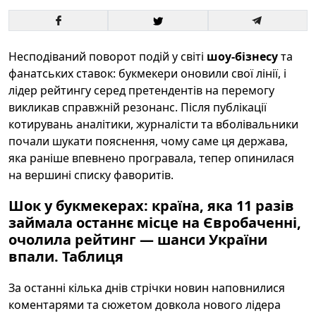
Несподіваний поворот подій у світі
шоу-бізнесу
та
фанатських ставок: букмекери оновили свої лінії, і
лідер рейтингу серед претендентів на перемогу
викликав справжній резонанс. Після публікації
котирувань аналітики, журналісти та вболівальники
почали шукати пояснення, чому саме ця держава,
яка раніше впевнено програвала, тепер опинилася
на вершині списку фаворитів.
Шок у букмекерах: країна, яка 11 разів
займала останнє місце на Євробаченні,
очолила рейтинг — шанси України
впали. Таблиця
За останні кілька днів стрічки новин наповнилися
коментарями та сюжетом довкола нового лідера