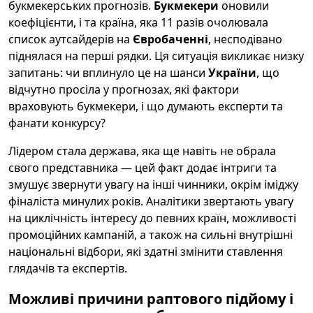
букмекерських прогнозів.
Букмекери
оновили
коефіцієнти, і та країна, яка 11 разів очолювала
список аутсайдерів на
Євробаченні
, несподівано
піднялася на перші рядки. Ця ситуація викликає низку
запитань: чи вплинуло це на шанси
України
, що
відчутно просіла у прогнозах, які фактори
враховують букмекери, і що думають експерти та
фанати конкурсу?
Лідером стала держава, яка ще навіть не обрала
свого представника — цей факт додає інтриги та
змушує звернути увагу на інші чинники, окрім іміджу
фіналіста минулих років. Аналітики звертають увагу
на циклічність інтересу до певних країн, можливості
промоційних кампаній, а також на сильні внутрішні
національні відбори, які здатні змінити ставлення
глядачів та експертів.
Можливі причини раптового підйому і