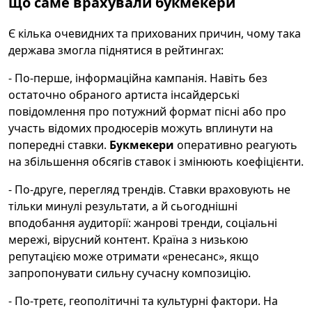
що саме врахували букмекери
Є кілька очевидних та прихованих причин, чому така
держава змогла піднятися в рейтингах:
- По-перше, інформаційна кампанія. Навіть без
остаточно обраного артиста інсайдерські
повідомлення про потужний формат пісні або про
участь відомих продюсерів можуть вплинути на
попередні ставки.
Букмекери
оперативно реагують
на збільшення обсягів ставок і змінюють коефіцієнти.
- По-друге, перегляд трендів. Ставки враховують не
тільки минулі результати, а й сьогоднішні
вподобання аудиторії: жанрові тренди, соціальні
мережі, вірусний контент. Країна з низькою
репутацією може отримати «ренесанс», якщо
запропонувати сильну сучасну композицію.
- По-третє, геополітичні та культурні фактори. На