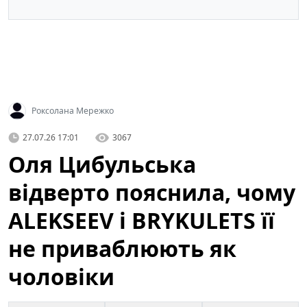
Роксолана Мережко
27.07.26 17:01
3067
Оля Цибульська
відверто пояснила, чому
ALEKSEEV і BRYKULETS її
не приваблюють як
чоловіки