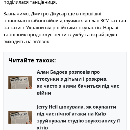
поділилася танцівниця.
Зазначимо, Дмитро Дікусар ще в перші дні
повномасштабної війни долучився до лав ЗСУ та став
на захист України від російських окупантів. Наразі
танцівник продовжує нести службу та вкрай рідко
виходить на зв'язок.
Читайте також:
Алан Бадоєв розповів про
стосунки з дітьми і розкрив,
як часто з ними бачиться під час
війни
Jerry Heil шокувала, як окупанти
під час нічної атаки на Київ
зруйнували студію звукозапису її
хітів