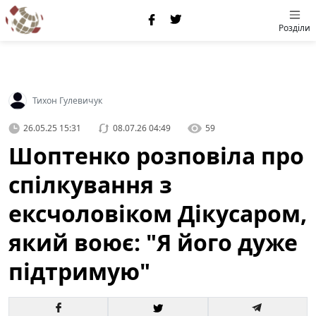
Розділи
Тихон Гулевичук
26.05.25 15:31
08.07.26 04:49
59
Шоптенко розповіла про
спілкування з
ексчоловіком Дікусаром,
який воює: "Я його дуже
підтримую"