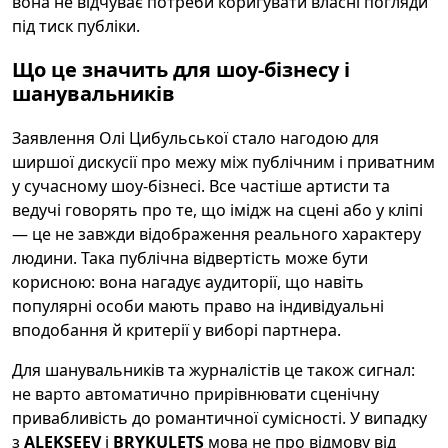
вона не відчуває потреби коригувати власні погляди
під тиск публіки.
Що це значить для шоу-бізнесу і
шанувальників
Заявлення Олі Цибульської стало нагодою для
ширшої дискусії про межу між публічним і приватним
у сучасному шоу-бізнесі. Все частіше артисти та
ведучі говорять про те, що імідж на сцені або у кліпі
— це не завжди відображення реального характеру
людини. Така публічна відвертість може бути
корисною: вона нагадує аудиторії, що навіть
популярні особи мають право на індивідуальні
вподобання й критерії у виборі партнера.
Для шанувальників та журналістів це також сигнал:
не варто автоматично прирівнювати сценічну
привабливість до романтичної сумісності. У випадку
з
ALEKSEEV
і
BRYKULETS
мова не про відмову від