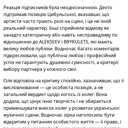
Реакція підписників була неоднозначною. Дехто
підтримав позицію Цибульської, вказавши, що
артисти часто грають ролі на сцені, і це не їхній
реальний характер. Інші сприйняли відмову як
занадто категоричну або навіть несправедливу по
відношенню до ALEKSEEV і BRYKULETS, які мають
велику любов публіки. Водночас багато коментарів
підкреслювали, що публічна любов і професійний
успіх не гарантують душевної сумісності, а критерії
вибору партнера у кожного свої.
Оля відповіла на критику спокійно, зазначивши, що її
висловлювання — це особиста позиція, а не
загальний вердикт щодо когось із колег. Вона
додала, що цінує їхню творчість і не збирається
применшувати внесок колег у розвиток української
музичної сцени. Водночас зірка наголосила: бути
відкритим у питаннях особистого життя — її право, і