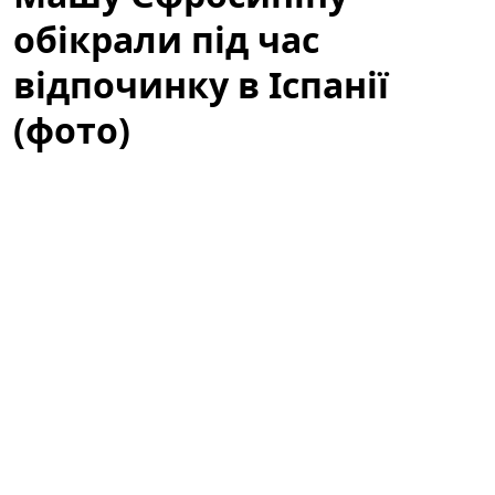
обікрали під час
відпочинку в Іспанії
(фото)
Українську телеведучу Марію Єфросиніну
обікрали
під час рідкісної сімейної поїздки до Іспанії.
Подія сколихнула шанувальників і змусила знову
говорити про безпеку навіть під час відпочинку в
популярних туристичних місцях. Це не перший
подібний випадок зі зіркою за кордоном, тому тема
привертає підвищену увагу медіа та користувачів
соцмереж.
Машу Єфросиніну обікрали під час