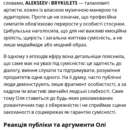
словами,
ALEKSEEV
і
BRYKULETS
— талановиті
артисти, кожен із власною музичною манерою та
аудиторією. Проте це не означає, що професійна
симпатія обов'язково переросте у особисті стосунки.
Цибульська наголосила, що для неї важливі емоційна
зрілість, щирість і загальна життєва сумісність, а не
лише медіаймідж або модний образ.
В одному з епізодів ефіру вона детальніше пояснила,
що саме має на увазі під сумісністю: це здатність до
діалогу, вміння слухати та підтримувати, розуміння
пріоритетів одне одного. На її думку, часто публічні
люди демонструють лише фрагмент особистості, а за
кадром їм властиві звичайні людські слабкості. Саме
тому Оля ставиться до будь-яких рекламованих
романтичних пар з обережністю і не сприймає сцени
закоханості в соцмережах як гарантію сумісності.
Реакція публіки та аргументи Олі