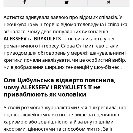
Артистка здивувала заявою про відомих співаків. У
неочікуваному інтерв'ю відома телеведуча і співачка
зізналася, чому двоє популярних виконавців —
ALEKSEEV
та
BRYKULETS
— не викликають у неї
романтичного інтересу. Слова Олі миттєво стали
приводом для обговорень у мережі: шанувальники і
критики почали аналізувати, чи це особистий вибір,
чи відображення ширших тенденцій у шоу-бізнесі.
Оля Цибульська відверто пояснила,
чому ALEKSEEV і BRYKULETS її не
приваблюють як чоловіки
У своїй розмові з журналістами Оля підкреслила, що
оцінює людей комплексно: не лише за сценічною
харизмою або зовнішністю, а й за внутрішніми
якостями, цінностями та способом життя. За її