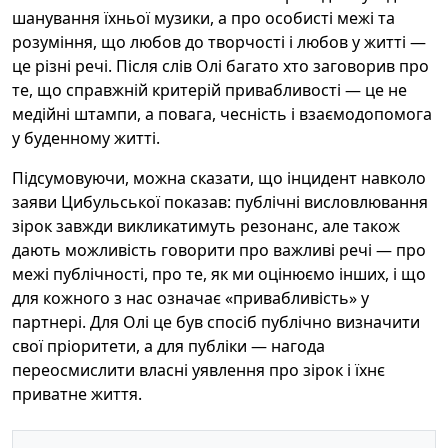
шанування їхньої музики, а про особисті межі та
розуміння, що любов до творчості і любов у житті —
це різні речі. Після слів Олі багато хто заговорив про
те, що справжній критерій привабливості — це не
медійні штампи, а повага, чесність і взаємодопомога
у буденному житті.
Підсумовуючи, можна сказати, що інцидент навколо
заяви Цибульської показав: публічні висловлювання
зірок завжди викликатимуть резонанс, але також
дають можливість говорити про важливі речі — про
межі публічності, про те, як ми оцінюємо інших, і що
для кожного з нас означає «привабливість» у
партнері. Для Олі це був спосіб публічно визначити
свої пріоритети, а для публіки — нагода
переосмислити власні уявлення про зірок і їхнє
приватне життя.