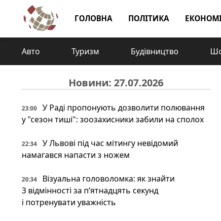
ГОЛОВНА
ПОЛІТИКА
ЕКОНОМ
Авто
Туризм
Будівництво
Шо
Новини: 27.07.2026
У Раді пропонують дозволити полювання
23:00
у "сезон тиші": зоозахисники забили на сполох
У Львові під час мітингу невідомий
22:34
намагався напасти з ножем
Візуальна головоломка: як знайти
20:34
3 відмінності за п’ятнадцять секунд
і потренувати уважність