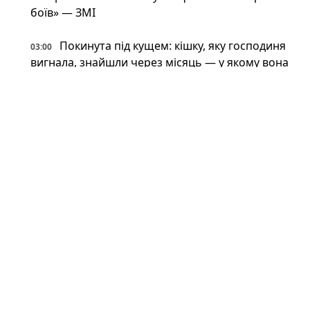
боїв» — ЗМІ
Покинута під кущем: кішку, яку господиня
03:00
вигнала, знайшли через місяць — у якому вона
стані
Фантастична живучість: VW Touareg з
03:00
України поїхав після влучення баллістичної
ракети (відео)
Астрономи вперше виявили антиматерію
02:34
поза Молочним Шляхом — вона інша, ніж
вважали (фото)
Патрульні встигли вибігти з авто перед
02:34
ударом: у Краматорську є поранений
Пожежна криза у Франції — Макрон
02:01