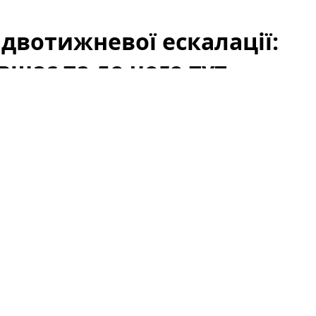
 двотижневої ескалації:
вшає та до чого тут
як
США
та
Іран
утрималися від нових атак у вихідні,
ію та відновлення судноплавства. Цей сигнал
-премії на ринку нафти: занепокоєння щодо
ке падіння цін на
Brent
. Проте падіння не можна
ають також запаси, дії ОПЕК+, макроекономічні
напруження, пов’язані з атаками ДРГ у РФ.
 ринок так відреагував