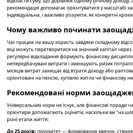
відкласти суму, що дорівнює одному річному доходу, а
рекомендація допомагає орієнтуватися у масштабі з
індивідуальна, і важливо розуміти, як конкретні крок
Чому важливо починати заощадж
Час працює на вашу користь завдяки складному відсот
віці можуть перетворитися на значний капітал через д
регулярні відкладання формують фінансову дисциплі
непередбачувані витрати і зменшують ризик потрапл
місяців витрат захищає від втрати доходу або раптов
орієнтовані на пенсію, купівлю житла чи фінансову н
Рекомендовані норми заощаджен
Універсальних норм не існує, але фінансові поради 
орієнтири допомагають оцінити, наскільки ви "на шл
різні етапи життя:
До 25 років:
пріоритет — формування звичок, створен