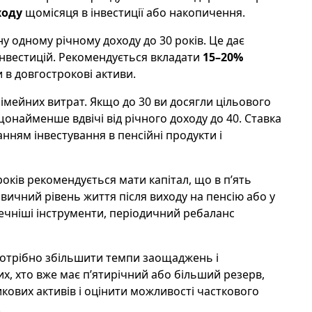
ходу
щомісяця в інвестиції або накопичення.
 одному річному доходу до 30 років. Це дає
 інвестицій. Рекомендується вкладати
15–20%
 в довгострокові активи.
сімейних витрат. Якщо до 30 ви досягли цільового
найменше вдвічі від річного доходу до 40. Ставка
ванням інвестування в пенсійні продукти і
років рекомендується мати капітал, що в п’ять
звичний рівень життя після виходу на пенсію або у
ечніші інструменти, періодичний ребаланс
, потрібно збільшити темпи заощаджень і
их, хто вже має п’ятирічний або більший резерв,
ових активів і оцінити можливості часткового
.