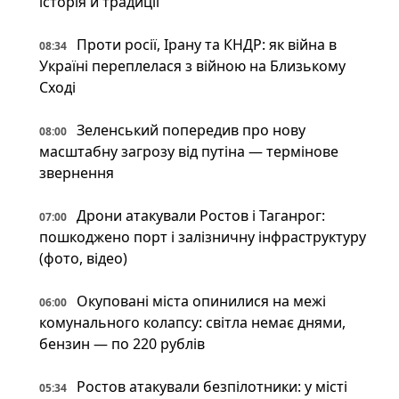
історія й традиції
Проти росії, Ірану та КНДР: як війна в
08:34
Україні переплелася з війною на Близькому
Сході
Зеленський попередив про нову
08:00
масштабну загрозу від путіна — термінове
звернення
Дрони атакували Ростов і Таганрог:
07:00
пошкоджено порт і залізничну інфраструктуру
(фото, відео)
Окуповані міста опинилися на межі
06:00
комунального колапсу: світла немає днями,
бензин — по 220 рублів
Ростов атакували безпілотники: у місті
05:34