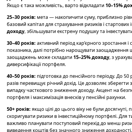
Якщо є така можливість, варто відкладати
10–15% до
25–30 років:
мета — накопичити суму, приблизно рівну
базовий капітал для страхування ризиків і стартових
доходу
, збільшувати екстрену подушку та інвестувати
30–40 років:
активний період кар’єрного зростання і 
показника, далі потрібно нарощувати заощадження що
заощаджень може складати
15–25% доходу
, з ураху
диверсифікації портфеля.
40–50 років:
підготовка до пенсійного періоду. До 50 
разів перевищує річний дохід. Це дозволяє зберегти 
випадку часткового зниження доходу. Акцент на безп
портфеля і максимізація внесків у пенсійні рахунки.
50+ років:
якщо цілі до цього віку не були досягнуті
скоригувати ризики в інвестиційному портфелі. Для т
важливо планувати поступовий перехід до менш ризик
виведення коштів без значного зниження доходності