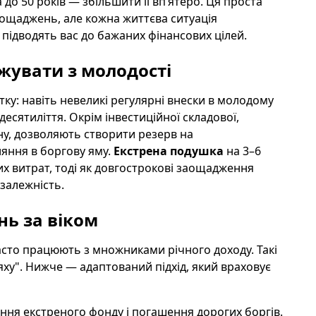
 до 50 років — збільшити її вп’ятеро. Ця проста
аощаджень, але кожна життєва ситуація
и підводять вас до бажаних фінансових цілей.
увати з молодості
ку: навіть невеликі регулярні внески в молодому
есятиліття. Окрім інвестиційної складової,
ну, дозволяють створити резерв на
яння в боргову яму.
Екстрена подушка
на 3–6
их витрат, тоді як довгострокові заощадження
езалежність.
ь за віком
часто працюють з множниками річного доходу. Такі
яху". Нижче — адаптований підхід, який враховує
ня екстреного фонду і погашення дорогих боргів.