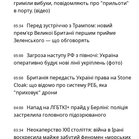
гриміли вибухи, повідомляють про "прильоти"
в порту. (відео)
Перед зустріччю з Трампом: новий
05:34
прем'єр Великої Британії першим прийме
Зеленського — що обговорять
Загроза наступу РФ з півночі: Україна
05:00
оперативно будує нові лінії укріплень (фото)
Британія передасть Україні права на Stone
05:00
Cloak: що відомо про систему РЕБ, яка
"приховує" дрони
Напад на ЛГБТКІ+ прайд у Берліні: поліція
04:00
застрелила головного підозрюваного
Неокаперство XXI століття: війна в Ірані
03:34
воскресила майже забутий феномен «морських