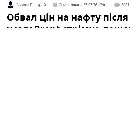
Зоряна Білокрай
Опубліковано
27.07.26 12:01
2081
Обвал цін на нафту після
чому Brent стрімко деше
атаки ДРГ у РФ
Світові котирування нафти стрімко впали після того, 
подавши ринку перший сигнал про можливу деескалац
відразу вплинув на очікування трейдерів щодо ризик
постачань тимчасово знизилися, і це спричинило різ
пояснити лише цим фактором — на котирування вплив
індикатори та геополітика у регіоні, зокрема недавні 
Обвал Brent: що відбулося і чому