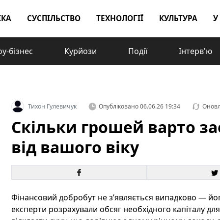
ІКА
СУСПІЛЬСТВО
ТЕХНОЛОГІЇ
КУЛЬТУРА
У
у-бізнес
Курйози
Події
Інтерв'ю
Тихон Гулевичук
Опубліковано
06.06.26 19:34
Онов
Скільки грошей варто з
від вашого віку
Фінансовий добробут не з’являється випадково — йог
експерти розрахували обсяг необхідного капіталу для