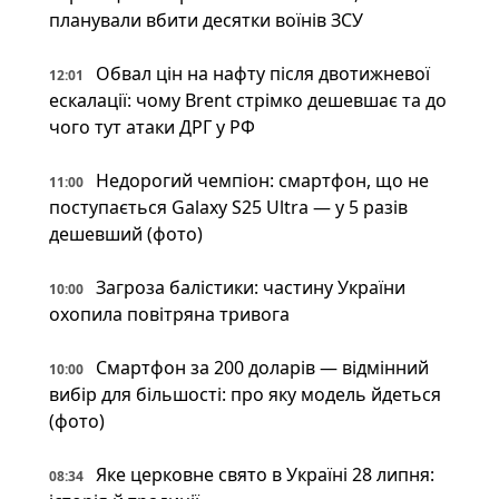
планували вбити десятки воїнів ЗСУ
Обвал цін на нафту після двотижневої
12:01
ескалації: чому Brent стрімко дешевшає та до
чого тут атаки ДРГ у РФ
Недорогий чемпіон: смартфон, що не
11:00
поступається Galaxy S25 Ultra — у 5 разів
дешевший (фото)
Загроза балістики: частину України
10:00
охопила повітряна тривога
Смартфон за 200 доларів — відмінний
10:00
вибір для більшості: про яку модель йдеться
(фото)
Яке церковне свято в Україні 28 липня:
08:34