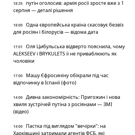
путін оголосив: армія росії зросте вже з 1
18:35
серпня — деталі рішення
Одна європейська країна скасовує безвіз
18:00
для росіян і білорусів — відома дата
Оля Цибульська відверто пояснила, чому
17:01
ALEKSEEV і BRYKULETS її не приваблюють як
чоловіки
Машу Єфросиніну обікрали під час
17:00
відпочинку в Іспанії (фото)
Дивна закономірність: Пригожин і нова
14:00
хвиля зустрічей путіна з росіянами — ЗМІ
(відео)
Пастка під виглядом "вечірки": на
14:00
Харківщині затримали агентів ФСБ, які