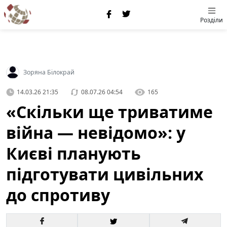
Розділи
Зоряна Білокрай
14.03.26 21:35
08.07.26 04:54
165
«Скільки ще триватиме
війна — невідомо»: у
Києві планують
підготувати цивільних
до спротиву