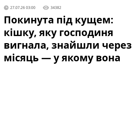
27.07.26 03:00
34382
Покинута під кущем:
кішку, яку господиня
вигнала, знайшли через
місяць — у якому вона
стані
Історія, яка не залишила байдужими місцевих
жителів, почалася з випадкового виявлення тварини,
що сховалася під кущем біля одного з житлових
будинків. Люди, які проходили повз, спочатку
подумали, що це просто дика кішка, але уважніша