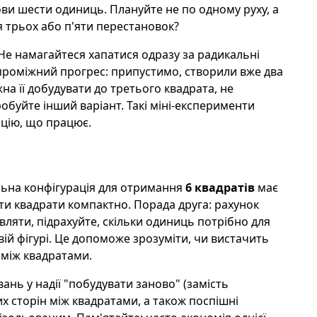
ови шести одиниць. Плануйте не по одному руху, а
я трьох або п'яти перестановок?
Не намагайтеся хапатися одразу за радикальні
 проміжний прогрес: припустимо, створили вже два
на її добудувати до третього квадрата, не
обуйте інший варіант. Такі міні-експерименти
ацію, що працює.
льна конфігурація для отримання
6 квадратів
має
ти квадрати компактно. Порада друга: рахунок
ляти, підрахуйте, скільки одиниць потрібно для
вій фігурі. Це допоможе зрозуміти, чи вистачить
 між квадратами.
ань у надії "побудувати заново" (замість
х сторін між квадратами, а також поспішні