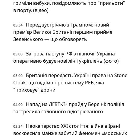
гриміли вибухи, повідомляють про "прильоти"
в порту. (відео)
Перед зустріччю з Трампом: новий
05:34
прем'єр Великої Британії першим прийме
Зеленського — що обговорять
Загроза наступу РФ з півночі: Україна
05:00
оперативно будує нові лінії укріплень (фото)
Британія передасть Україні права на Stone
05:00
Cloak: що відомо про систему РЕБ, яка
"приховує" дрони
Напад на ЛГБТКІ+ прайд у Берліні: поліція
04:00
застрелила головного підозрюваного
Неокаперство XXI століття: війна в Ірані
03:34
воскресила майже забутий феномен «морських