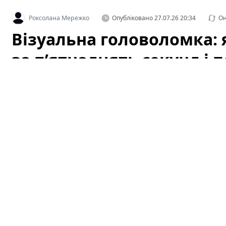
Роксолана Мережко
Опубліковано
27.07.26 20:34
Он
Візуальна головоломка: я
за п’ятнадцять секунд і 
Коли ми говоримо про ігри для розуму, часто уявляємо
Але інколи достатньо простої картинки, щоб прокача
знаходження відмінностей здатна дати відчутний ефект 
чому варто спробувати такі тести, як правильно підхо
секунд» і які вправи допоможуть перетворити гру в 
Візуальна головоломка: як знайти
секунд і потренувати уважність
Загадка для уважних: чи вдасться вам помітити т