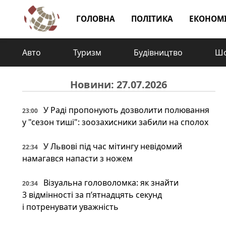
ГОЛОВНА
ПОЛІТИКА
ЕКОНОМ
Авто
Туризм
Будівництво
Шо
Новини: 27.07.2026
У Раді пропонують дозволити полювання
23:00
у "сезон тиші": зоозахисники забили на сполох
У Львові під час мітингу невідомий
22:34
намагався напасти з ножем
Візуальна головоломка: як знайти
20:34
3 відмінності за п’ятнадцять секунд
і потренувати уважність