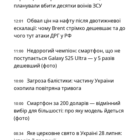
планували вбити десятки воїнів ЗСУ
Обвал цін на нафту після двотижневої
12:01
ескалації: чому Brent стрімко дешевшає та до
чого тут атаки ДРГ у РФ
Недорогий чемпіон: смартфон, що не
11:00
поступається Galaxy S25 Ultra — у 5 разів
дешевший (фото)
Загроза балістики: частину України
10:00
охопила повітряна тривога
Смартфон за 200 доларів — відмінний
10:00
вибір для більшості: про яку модель йдеться
(фото)
Яке церковне свято в Україні 28 липня:
08:34