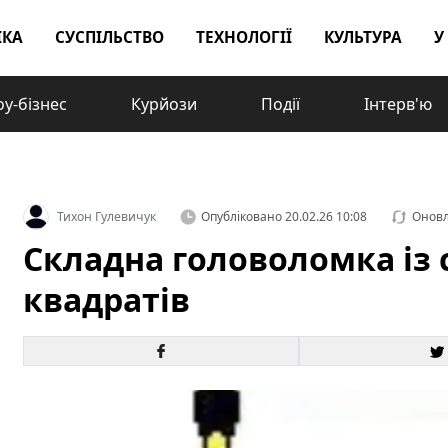
ІКА
СУСПІЛЬСТВО
ТЕХНОЛОГІЇ
КУЛЬТУРА
У
у-бізнес
Курйози
Події
Інтерв'ю
Тихон Гулевичук
Опубліковано
20.02.26 10:08
Онов
Складна головоломка із 
квадратів