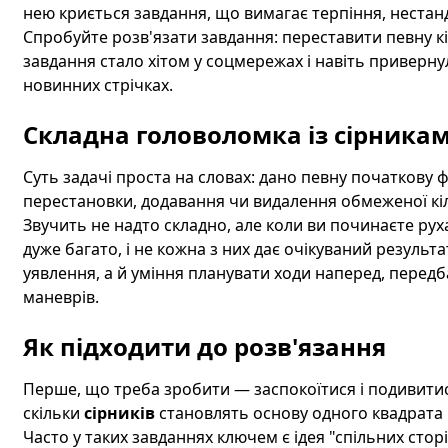
нею криється завдання, що вимагає терпіння, нестан
Спробуйте розв'язати завдання: переставити певну кі
завдання стало хітом у соцмережах і навіть приверну
новинних стрічках.
Складна головоломка із сірниками
Суть задачі проста на словах: дано певну початкову ф
перестановки, додавання чи видалення обмеженої кіл
Звучить не надто складно, але коли ви починаєте рух
дуже багато, і не кожна з них дає очікуваний резуль
уявлення, а й уміння планувати ходи наперед, передб
маневрів.
Як підходити до розв'язання
Перше, що треба зробити — заспокоїтися і подивитис
скільки
сірників
становлять основу одного квадрата і
Часто у таких завданнях ключем є ідея "спільних сторі