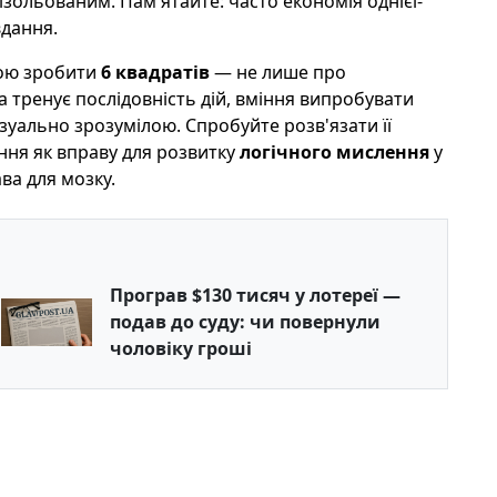
зольованим. Пам'ятайте: часто економія однієї-
вдання.
ою зробити
6 квадратів
— не лише про
 тренує послідовність дій, вміння випробувати
ізуально зрозумілою. Спробуйте розв'язати її
ння як вправу для розвитку
логічного мислення
у
ва для мозку.
Програв $130 тисяч у лотереї —
подав до суду: чи повернули
чоловіку гроші