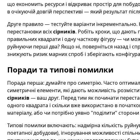
що економить ресурси і відкриває простір для побуд
в очікуючій довгій перспективі — який результат післ
Друге правило — тестуйте варіанти інкрементально. 
перестановки всіх
сірників
. Робіть кроки, що дають
правильних квадрати і одну часткову фігуру — чи мож
руйнуючи перші два? Якщо ні, поверніться назад і спр
знижують ризик марних спроб і зберігають конфігур
Поради та типові помилки
Порада перша: думайте про симетрію. Часто оптима
симетричні елементи, які дають можливість розмісти
сірників
— ваш друг. Перед тим як починати перестав
одного квадрата і скільки вже використано в початко
матеріалу, або чи потрібно уявно "поділити" сторони
Типові помилки включають: надмірна кількість руйнув
поетапної добудови), ігнорування можливості спільни