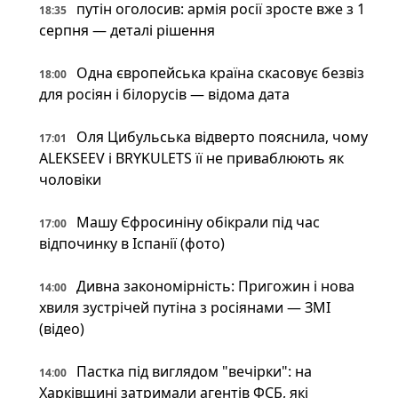
путін оголосив: армія росії зросте вже з 1
18:35
серпня — деталі рішення
Одна європейська країна скасовує безвіз
18:00
для росіян і білорусів — відома дата
Оля Цибульська відверто пояснила, чому
17:01
ALEKSEEV і BRYKULETS її не приваблюють як
чоловіки
Машу Єфросиніну обікрали під час
17:00
відпочинку в Іспанії (фото)
Дивна закономірність: Пригожин і нова
14:00
хвиля зустрічей путіна з росіянами — ЗМІ
(відео)
Пастка під виглядом "вечірки": на
14:00
Харківщині затримали агентів ФСБ, які