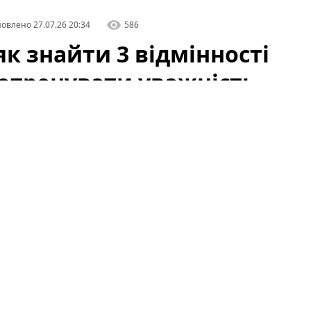
овлено
27.07.26 20:34
586
к знайти 3 відмінності
потренувати уважність
 складні математичні задачі чи логічні ребуси.
ти реакцію і уважність — швидка вправка на
за лічені хвилини. У цій статті ви дізнаєтеся,
дити до задачі «знайти три відмінності за 15
систематичне тренування уваги.
 3 відмінності за п’ятнадцять
ри приховані відмінності за 15 секунд
—