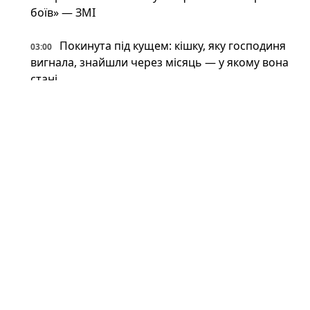
боїв» — ЗМІ
Покинута під кущем: кішку, яку господиня
03:00
вигнала, знайшли через місяць — у якому вона
стані
Фантастична живучість: VW Touareg з
03:00
України поїхав після влучення баллістичної
ракети (відео)
Астрономи вперше виявили антиматерію
02:34
поза Молочним Шляхом — вона інша, ніж
вважали (фото)
Патрульні встигли вибігти з авто перед
02:34
ударом: у Краматорську є поранений
Пожежна криза у Франції — Макрон
02:01