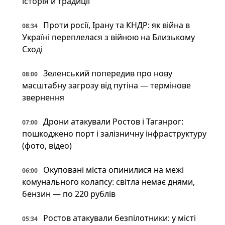
історія й традиції
Проти росії, Ірану та КНДР: як війна в
08:34
Україні переплелася з війною на Близькому
Сході
Зеленський попередив про нову
08:00
масштабну загрозу від путіна — термінове
звернення
Дрони атакували Ростов і Таганрог:
07:00
пошкоджено порт і залізничну інфраструктуру
(фото, відео)
Окуповані міста опинилися на межі
06:00
комунального колапсу: світла немає днями,
бензин — по 220 рублів
Ростов атакували безпілотники: у місті
05:34