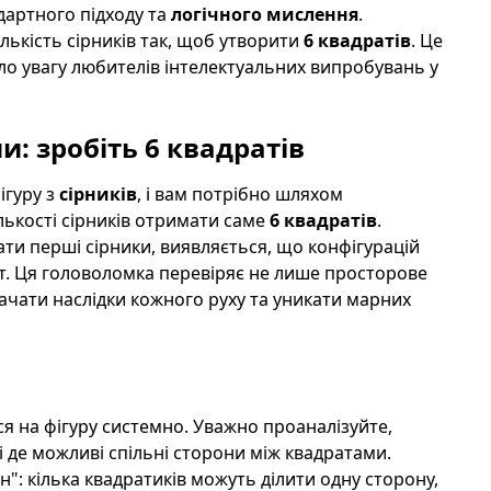
дартного підходу та
логічного мислення
.
лькість сірників так, щоб утворити
6 квадратів
. Це
ло увагу любителів інтелектуальних випробувань у
: зробіть 6 квадратів
ігуру з
сірників
, і вам потрібно шляхом
ькості сірників отримати саме
6 квадратів
.
ати перші сірники, виявляється, що конфігурацій
тат. Ця головоломка перевіряє не лише просторове
ачати наслідки кожного руху та уникати марних
я на фігуру системно. Уважно проаналізуйте,
 де можливі спільні сторони між квадратами.
н": кілька квадратиків можуть ділити одну сторону,