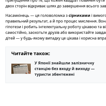
припущення про те, що кожен квадрат повинен бути і
двох сторін відкриває шлях до завершення всього за
Насамкінець — ця головоломка з
сірниками
і вимог
правильний результат, а й про процес мислення. Вона
гіпотези і робить інтелектуальну роботу цікавою та в
самостійно, заохотьте друзів або використайте завда
дітей — у будь-якому випадку це цікава і корисна впра
Читайте також:
У Японії знайшли залізничну
станцію без входу й виходу —
туристи збентежені