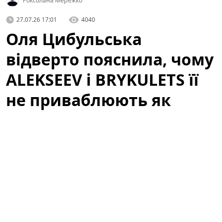
Роксолана Мережко
27.07.26 17:01
4040
Оля Цибульська
відверто пояснила, чому
ALEKSEEV і BRYKULETS її
не приваблюють як
чоловіки
Артистка здивувала заявою про відомих співаків. У
неочікуваному інтерв'ю відома телеведуча і співачка
зізналася, чому двоє популярних виконавців —
ALEKSEEV
та
BRYKULETS
— не викликають у неї
романтичного інтересу. Слова Олі миттєво стали