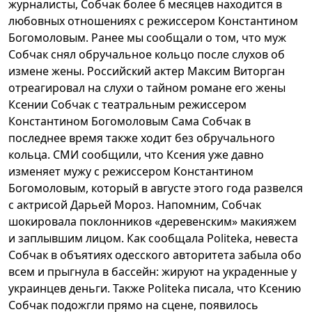
журналисты, Собчак более 6 месяцев находится в
любовных отношениях с режиссером Константином
Богомоловым. Ранее мы сообщали о том, что муж
Собчак снял обручальное кольцо после слухов об
измене жены. Российский актер Максим Виторган
отреагировал на слухи о тайном романе его жены
Ксении Собчак с театральным режиссером
Константином Богомоловым Сама Собчак в
последнее время также ходит без обручального
кольца. СМИ сообщили, что Ксения уже давно
изменяет мужу с режиссером Константином
Богомоловым, который в августе этого года развелся
с актрисой Дарьей Мороз. Напомним, Собчак
шокировала поклонников «деревенским» макияжем
и заплывшим лицом. Как сообщала Politeka, невеста
Собчак в объятиях одесского авторитета забыла обо
всем и прыгнула в бассейн: жируют на украденные у
украинцев деньги. Также Politeka писала, что Ксению
Собчак подожгли прямо на сцене, появилось