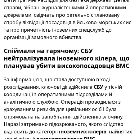
справи, зібрані журналістськими й оперативними
джерелами, свідчать про ретельно сплановану
спробу ліквідації посадовця військово-морських сил
та про причетність іноземних спецслужб до
організації замовного вбивства.
Спіймали на гарячому: СБУ
нейтралізувала іноземного кілера, що
планував убити високопосадовця ВМС
За інформацією, що стала доступною в ході
розслідування, ключові дії здійснила
СБУ
у тісній
координації з оперативними підрозділами й
аналітичною службою. Операція проводилася з
урахуванням ризиків для цивільних осіб і була
спрямована на запобігання здійсненню злочину.
Наразі затримано підозрюваного, якого слідство
відносить до категорії
іноземних кілерів
, найнятих
для ліквідації
високопосадовця ВМС
.