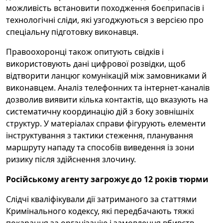
можливість встановити походження боєприпасів і
технологічні сліди, які узгоджуються з версією про
спеціальну підготовку виконавця.
Правоохоронці також опитують свідків і
використовують дані цифрової розвідки, щоб
відтворити ланцюг комунікацій між замовниками й
виконавцем. Аналіз телефонних та інтернет-каналів
дозволив виявити кілька контактів, що вказують на
систематичну координацію дій з боку зовнішніх
структур. У матеріалах справи фігурують елементи
інструктування з тактики стеження, планування
маршруту нападу та способів виведення із зони
ризику після здійснення злочину.
Російському агенту загрожує до 12 років тюрми
Слідчі кваліфікували дії затриманого за статтями
Кримінального кодексу, які передбачають тяжкі
покарання за організацію і замовлення вбивств.