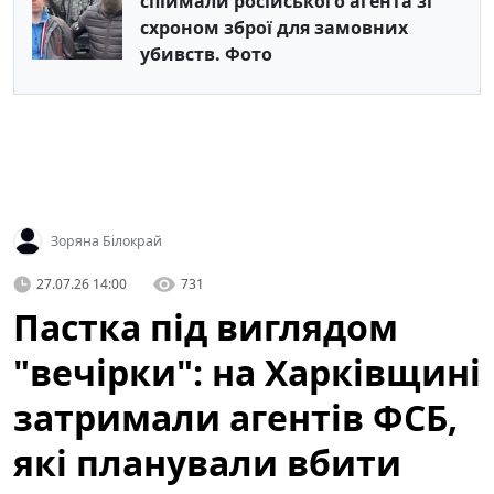
спіймали російського агента зі
схроном зброї для замовних
убивств. Фото
Зоряна Білокрай
27.07.26 14:00
731
Пастка під виглядом
"вечірки": на Харківщині
затримали агентів ФСБ,
які планували вбити