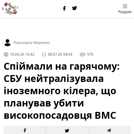
Розділи
Роксолана Мережко
10.04.26 15:42
08.07.26 04:54
570
Спіймали на гарячому:
СБУ нейтралізувала
іноземного кілера, що
планував убити
високопосадовця ВМС