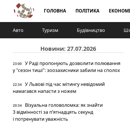
ГОЛОВНА
ПОЛІТИКА
ЕКОНОМ
Авто
Туризм
Будівництво
Шо
Новини: 27.07.2026
У Раді пропонують дозволити полювання
23:00
у "сезон тиші": зоозахисники забили на сполох
У Львові під час мітингу невідомий
22:34
намагався напасти з ножем
Візуальна головоломка: як знайти
20:34
3 відмінності за п’ятнадцять секунд
і потренувати уважність