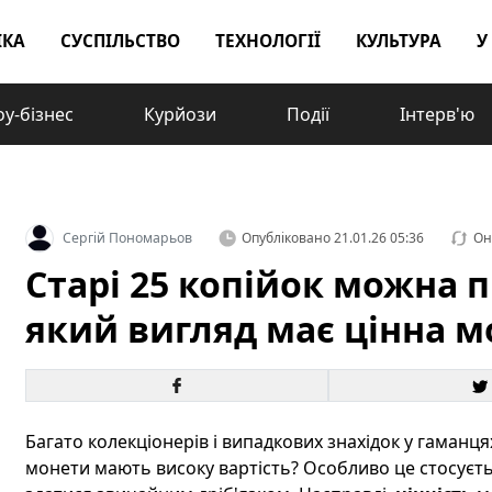
ІКА
СУСПІЛЬСТВО
ТЕХНОЛОГІЇ
КУЛЬТУРА
У
у-бізнес
Курйози
Події
Інтерв'ю
Сергій Пономарьов
Опубліковано
21.01.26 05:36
Он
Старі 25 копійок можна п
який вигляд має цінна м
Багато колекціонерів і випадкових знахідок у гаманця
монети мають високу вартість? Особливо це стосуєт