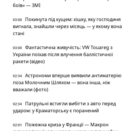
боїв» — ЗМІ
Покинута під кущем: кішку, яку господиня
03:00
вигнала, знайшли через місяць — у якому вона
стані
Фантастична живучість: VW Touareg з
03:00
України поїхав після влучення баллістичної
ракети (відео)
Астрономи вперше виявили антиматерію
02:34
поза Молочним Шляхом — вона інша, ніж
вважали (фото)
Патрульні встигли вибігти з авто перед
02:34
ударом: у Краматорську є поранений
Пожежна криза у Франції — Макрон
02:01