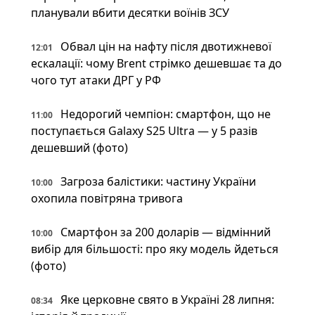
планували вбити десятки воїнів ЗСУ
Обвал цін на нафту після двотижневої
12:01
ескалації: чому Brent стрімко дешевшає та до
чого тут атаки ДРГ у РФ
Недорогий чемпіон: смартфон, що не
11:00
поступається Galaxy S25 Ultra — у 5 разів
дешевший (фото)
Загроза балістики: частину України
10:00
охопила повітряна тривога
Смартфон за 200 доларів — відмінний
10:00
вибір для більшості: про яку модель йдеться
(фото)
Яке церковне свято в Україні 28 липня:
08:34