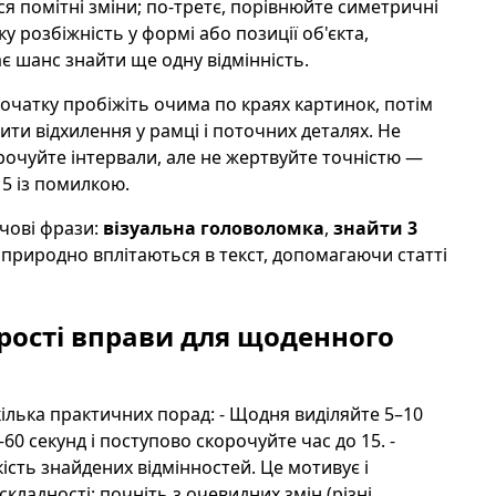
я помітні зміни; по-третє, порівнюйте симетричні
у розбіжність у формі або позиції об'єкта,
ає шанс знайти ще одну відмінність.
очатку пробіжіть очима по краях картинок, потім
ити відхилення у рамці і поточних деталях. Не
рочуйте інтервали, але не жертвуйте точністю —
15 із помилкою.
чові фрази:
візуальна головоломка
,
знайти 3
 природно вплітаються в текст, допомагаючи статті
прості вправи для щоденного
ілька практичних порад: - Щодня виділяйте 5–10
60 секунд і поступово скорочуйте час до 15. -
кість знайдених відмінностей. Це мотивує і
кладності: почніть з очевидних змін (різні