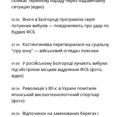
скликає термінову нараду через надзвичайну
ситуацію (відео)
Вночі в Бєлгороді прогриміла серія
02:00
потужних вибухів — повідомляють про удар по
будівлі ФСБ
Костянтинівка перетворилася на суцільну
01:34
"сіру зону" — військовий оглядач пояснює
У російському Бєлгороді лунають вибухи:
01:00
під обстрілом місцеве відділення ФСБ (фото,
відео)
Революція з 80-х: в Україні помітили
00:34
японський високотехнологічний спорткар
(фото)
Відпочинок на замінованих берегах і
00:34