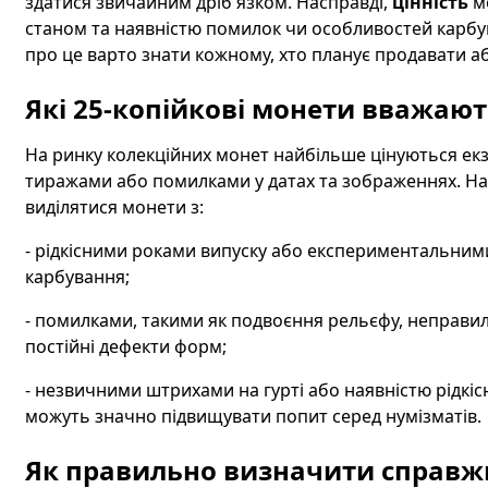
здатися звичайним дріб'язком. Насправді,
цінність
мо
станом та наявністю помилок чи особливостей карб
про це варто знати кожному, хто планує продавати аб
Які 25-копійкові монети вважаю
На ринку колекційних монет найбільше цінуються ек
тиражами або помилками у датах та зображеннях. На
виділятися монети з:
- рідкісними роками випуску або експериментальними
карбування;
- помилками, такими як подвоєння рельєфу, неправи
постійні дефекти форм;
- незвичними штрихами на гурті або наявністю рідкісн
можуть значно підвищувати попит серед нумізматів.
Як правильно визначити справжні