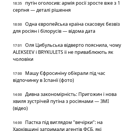
путін оголосив: армія росії зросте вже з 1
18:35
серпня — деталі рішення
Одна європейська країна скасовує безвіз
18:00
для росіян і білорусів — відома дата
Оля Цибульська відверто пояснила, чому
17:01
ALEKSEEV і BRYKULETS її не приваблюють як
чоловіки
Машу Єфросиніну обікрали під час
17:00
відпочинку в Іспанії (фото)
Дивна закономірність: Пригожин і нова
14:00
хвиля зустрічей путіна з росіянами — ЗМІ
(відео)
Пастка під виглядом "вечірки": на
14:00
Харківщині затримали агентів ФСБ, які