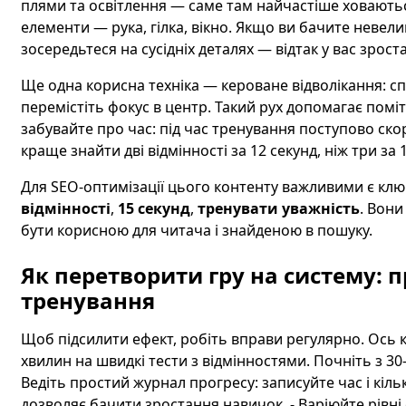
плями та освітлення — саме там найчастіше ховаютьс
елементи — рука, гілка, вікно. Якщо ви бачите невелик
зосередьтеся на сусідніх деталях — відтак у вас зрост
Ще одна корисна техніка — кероване відволікання: сп
перемістіть фокус в центр. Такий рух допомагає поміт
забувайте про час: під час тренування поступово ско
краще знайти дві відмінності за 12 секунд, ніж три за 
Для SEO-оптимізації цього контенту важливими є клю
відмінності
,
15 секунд
,
тренувати уважність
. Вони
бути корисною для читача і знайденою в пошуку.
Як перетворити гру на систему: 
тренування
Щоб підсилити ефект, робіть вправи регулярно. Ось к
хвилин на швидкі тести з відмінностями. Почніть з 30–
Ведіть простий журнал прогресу: записуйте час і кіль
дозволяє бачити зростання навичок. - Варіюйте рівні с