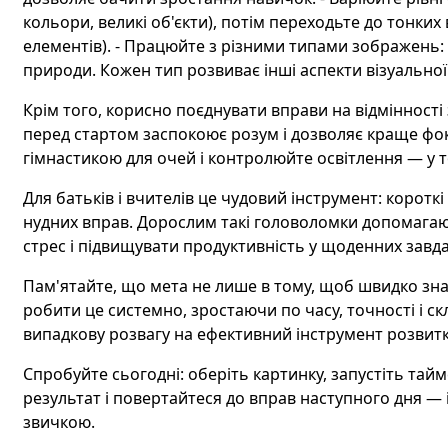
кольори, великі об'єкти), потім переходьте до тонких
елементів). - Працюйте з різними типами зображень: м
природи. Кожен тип розвиває інші аспекти візуальної
Крім того, корисно поєднувати вправи на відмінності
перед стартом заспокоює розум і дозволяє краще фо
гімнастикою для очей і контролюйте освітлення — у т
Для батьків і вчителів це чудовий інструмент: коротк
нудних вправ. Дорослим такі головоломки допомага
стрес і підвищувати продуктивність у щоденних завд
Пам'ятайте, що мета не лише в тому, щоб швидко знайт
робити це системно, зростаючи по часу, точності і с
випадкову розвагу на ефективний інструмент розвитк
Спробуйте сьогодні: оберіть картинку, запустіть тайме
результат і повертайтеся до вправ наступного дня — і
звичкою.