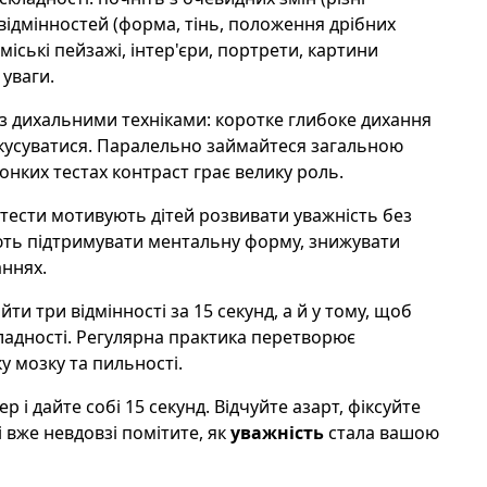
 відмінностей (форма, тінь, положення дрібних
іські пейзажі, інтер'єри, портрети, картини
 уваги.
 з дихальними техніками: коротке глибоке дихання
кусуватися. Паралельно займайтеся загальною
онких тестах контраст грає велику роль.
і тести мотивують дітей розвивати уважність без
ють підтримувати ментальну форму, знижувати
аннях.
и три відмінності за 15 секунд, а й у тому, щоб
кладності. Регулярна практика перетворює
у мозку та пильності.
р і дайте собі 15 секунд. Відчуйте азарт, фіксуйте
 вже невдовзі помітите, як
уважність
стала вашою