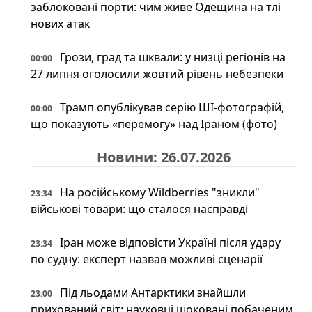
заблоковані порти: чим живе Одещина на тлі
нових атак
Грози, град та шквали: у низці регіонів на
00:00
27 липня оголосили жовтий рівень небезпеки
Трамп опублікував серію ШІ-фотографій,
00:00
що показують «перемогу» над Іраном (фото)
Новини: 26.07.2026
На російському Wildberries "зникли"
23:34
військові товари: що сталося насправді
Іран може відповісти Україні після удару
23:34
по судну: експерт назвав можливі сценарії
Під льодами Антарктики знайшли
23:00
прихований світ: науковці шоковані побаченим