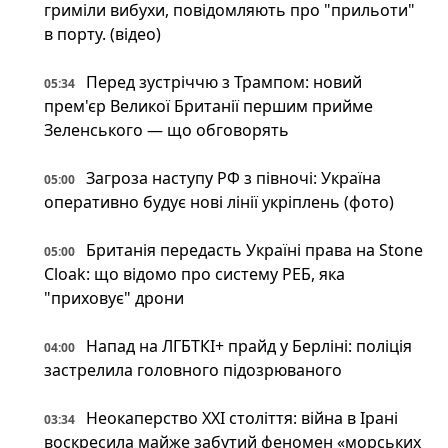
гриміли вибухи, повідомляють про "прильоти"
в порту. (відео)
Перед зустріччю з Трампом: новий
05:34
прем'єр Великої Британії першим прийме
Зеленського — що обговорять
Загроза наступу РФ з півночі: Україна
05:00
оперативно будує нові лінії укріплень (фото)
Британія передасть Україні права на Stone
05:00
Cloak: що відомо про систему РЕБ, яка
"приховує" дрони
Напад на ЛГБТКІ+ прайд у Берліні: поліція
04:00
застрелила головного підозрюваного
Неокаперство XXI століття: війна в Ірані
03:34
воскресила майже забутий феномен «морських