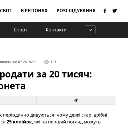
 СВІТІ
В РЕГІОНАХ
РОЗСЛІДУВАННЯ
Спорт
Контакти
овлено
08.07.26 04:53
131
родати за 20 тисяч:
онета
х періодично дивуються: чому деякі старі дрібні
ься
25 копійок
, які на перший погляд можуть