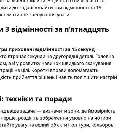
за лічені хвилини. У цій статті ви дізнаєтеся,
дити до задачі «знайти три відмінності за 15
систематичне тренування уваги.
 3 відмінності за п’ятнадцять
ри приховані відмінності за 15 секунд
—
то втрачає секунди на другорядні деталі. Головна
ром, а й у розвитку навичок швидкого сканування
трації на цілі. Короткі вправи допомагають
ість прийняття рішень і навіть поліпшити настрій
: техніки та поради
кунд ваша задача — визначити зони, де ймовірність
о-перше, розділіть зображення умовно на чотири
тайте увагу на великі об'єкти і контури, кольорові