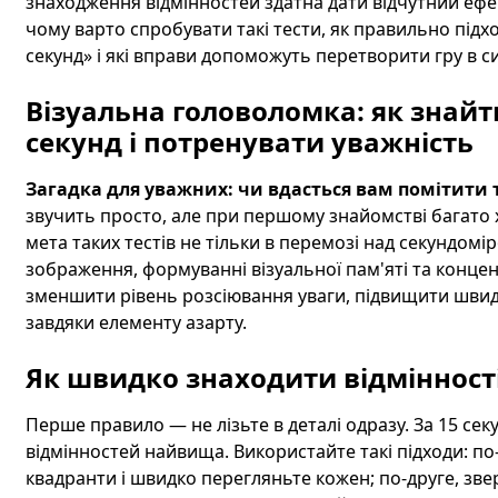
знаходження відмінностей здатна дати відчутний ефект 
чому варто спробувати такі тести, як правильно підхо
секунд» і які вправи допоможуть перетворити гру в 
Візуальна головоломка: як знайти
секунд і потренувати уважність
Загадка для уважних: чи вдасться вам помітити т
звучить просто, але при першому знайомстві багато х
мета таких тестів не тільки в перемозі над секундомі
зображення, формуванні візуальної пам'яті та концен
зменшити рівень розсіювання уваги, підвищити швидк
завдяки елементу азарту.
Як швидко знаходити відмінності
Перше правило — не лізьте в деталі одразу. За 15 се
відмінностей найвища. Використайте такі підходи: п
квадранти і швидко перегляньте кожен; по-друге, звер