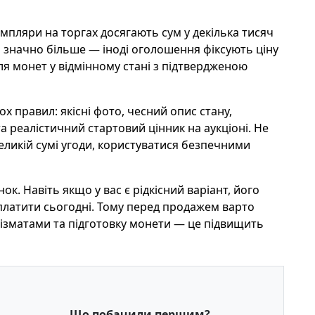
мпляри на торгах досягають сум у декілька тисяч
за значно більше — іноді оголошення фіксують ціну
ля монет у відмінному стані з підтвердженою
 правил: якісні фото, чесний опис стану,
а реалістичний стартовий цінник на аукціоні. Не
великій сумі угоди, користуватися безпечними
к. Навіть якщо у вас є рідкісний варіант, його
аплатити сьогодні. Тому перед продажем варто
мізматами та підготовку монети — це підвищить
Що побачили першим?