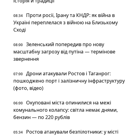
історія й традиції
Проти росії, Ірану та КНДР: як війна в
08:34
Україні переплелася з війною на Близькому
Сході
Зеленський попередив про нову
08:00
масштабну загрозу від путіна — термінове
звернення
Дрони атакували Ростов і Таганрог:
07:00
пошкоджено порт і залізничну інфраструктуру
(фото, відео)
Окуповані міста опинилися на межі
06:00
комунального колапсу: світла немає днями,
бензин — по 220 рублів
Ростов атакували безпілотники: у місті
05:34