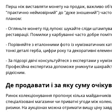
Перш ніж виставляти монету на продаж, важливо об'єк
"практично неймовірний" до "дуже зношений") часто 
планом:
- Огляньте монету під лупою: шукайте сліди штампува
реставрації. Помилки у карбуванні часто добре поміт
- Порівняйте з еталонними фото із нумізматичних ката
тонкі деталі герба, цифри року та декоративні елемен
- За підозрі двічі консультуйтеся з експертами у нум
Професійна експертиза допоможе уникнути шахрайств
рідкісним.
Де продавати і за яку суму очіку
Ринок колекціонування пропонує кілька майданчиків 
спеціалізовані магазини чи приватні угоди між колек
ризики. На аукціонах можна отримати вищу ціну завд