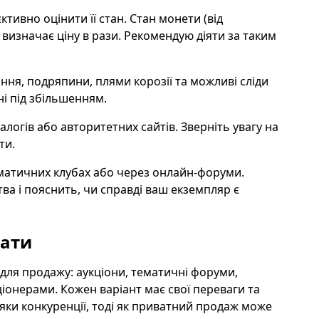
тивно оцінити її стан. Стан монети (від
визначає ціну в рази. Рекомендую діяти за таким
ння, подряпини, плями корозії та можливі сліди
ні під збільшенням.
логів або авторитетних сайтів. Зверніть увагу на
ти.
ізматичних клубах або через онлайн-форуми.
а і пояснить, чи справді ваш екземпляр є
вати
для продажу: аукціони, тематичні форуми,
ціонерами. Кожен варіант має свої переваги та
яки конкуренції, тоді як приватний продаж може