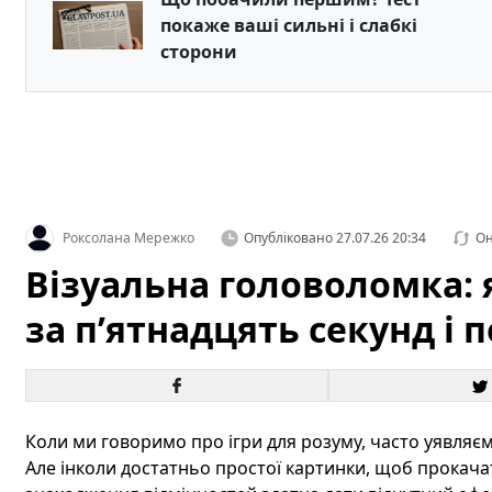
покаже ваші сильні і слабкі
сторони
Роксолана Мережко
Опубліковано
27.07.26 20:34
Он
Візуальна головоломка: я
за п’ятнадцять секунд і 
Коли ми говоримо про ігри для розуму, часто уявляємо
Але інколи достатньо простої картинки, щоб прокача