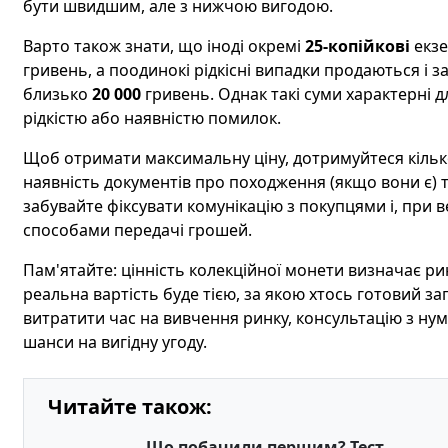
бути швидшим, але з нижчою вигодою.
Варто також знати, що іноді окремі
25-копійкові
екзе
гривень, а поодинокі рідкісні випадки продаються і 
близько
20 000
гривень. Однак такі суми характерні д
рідкістю або наявністю помилок.
Щоб отримати максимальну ціну, дотримуйтеся кількох
наявність документів про походження (якщо вони є) т
забувайте фіксувати комунікацію з покупцями і, при 
способами передачі грошей.
Пам'ятайте: цінність колекційної монети визначає рино
реальна вартість буде тією, за якою хтось готовий з
витратити час на вивчення ринку, консультацію з ну
шанси на вигідну угоду.
Читайте також:
Що побачили першим? Тест