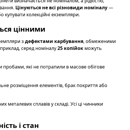
нети визначається не номіналом, а рідкістю,
ування.
Цінуються не всі різновиди номіналу
—
о купувати колекційні екземпляри.
ться цінними
земпляри з
дефектами карбування
, обмеженими
приклад, серед номіналу
25 копійок
можуть
 пробами, які не потрапили в масове обігове
льне розміщення елементів, брак покриття або
их металевих сплавів у складі. Усі ці чинники
сть і стан