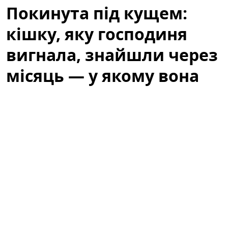
Покинута під кущем:
кішку, яку господиня
вигнала, знайшли через
місяць — у якому вона
стані
Історія, яка не залишила байдужими місцевих
жителів, почалася з випадкового виявлення тварини,
що сховалася під кущем біля одного з житлових
будинків. Люди, які проходили повз, спочатку
подумали, що це просто дика кішка, але уважніша
перевірка виявила сліди недоїдання та стресу. Через
місяць від моменту, коли її вигнали з дому, кішку