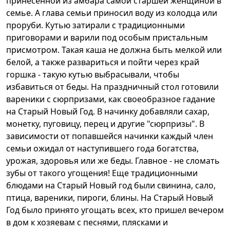
принесенной из амбара самой старшей женщиной в
семье. А глава семьи приносил воду из колодца или
проруби. Кутью затирали с традиционными
приговорами и варили под особым пристальным
присмотром. Такая каша не должна быть мелкой или
белой, а также развариться и пойти через край
горшка - такую кутью выбрасывали, чтобы
избавиться от беды. На праздничный стол готовили
вареники с сюрпризами, как своеобразное гадание
на Старый Новый Год. В начинку добавляли сахар,
монетку, пуговицу, перец и другие "сюрпризы". В
зависимости от попавшейся начинки каждый член
семьи ожидал от наступившего года богатства,
урожая, здоровья или же беды. Главное - не сломать
зубы от такого угощения! Еще традиционными
блюдами на Старый Новый год были свинина, сало,
птица, вареники, пироги, блины. На Старый Новый
Год было принято угощать всех, кто пришел вечером
в дом к хозяевам с песнями, плясками и