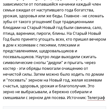
зависимости от попавшейся начинки каждый член
семьи ожидал от наступившего года богатства,
урожая, здоровья или же беды. Главное - не сломать
зубы от такого угощения! Еще традиционными
блюдами на Старый Новый год были свинина, сало,
птица, вареники, пироги, блины. На Старый Новый
Год было принято угощать всех, кто пришел вечером
в дом к хозяевам с песнями, плясками и
представлениями, щедровальщиков и
посевальщиков. Наутро люди выходили сжигать
символические снопы "дидухи" и прыгать через
костер - эти обряды помогали очищению от
нечистой силы. Затем можно было ходить по домам
и "посевать" зерном на Новый год, желая хозяевам
счастья, здоровья, урожая и благополучия. Это
зерно не выбрасывали, а бережно собирали и
смешивали с зерном для посева. Источник:
Телеграф