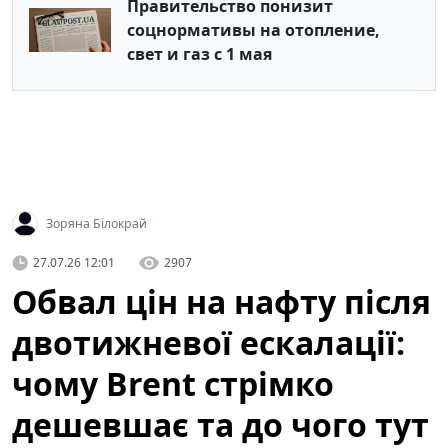
Правительство понизит
соцнормативы на отопление,
свет и газ с 1 мая
Зоряна Білокрай
27.07.26 12:01
2907
Обвал цін на нафту після
двотижневої ескалації:
чому Brent стрімко
дешевшає та до чого тут