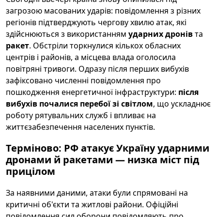
загрозою масованих ударів: повідомлення з різних
регіонів підтверджують чергову хвилю атак, які
здійснюються з використанням
ударних дронів
та
ракет
. Обстріли торкнулися кількох обласних
центрів і районів, а місцева влада оголосила
повітряні тривоги. Одразу після перших вибухів
зафіксовано численні повідомлення про
пошкодження енергетичної інфраструктури:
після
вибухів почалися перебої зі світлом
, що ускладнює
роботу рятувальних служб і впливає на
життєзабезпечення населених пунктів.
Терміново: РФ атакує Україну ударними
дронами й ракетами — низка міст під
прицілом
За наявними даними, атаки були спрямовані на
критичні об'єкти та житлові райони. Офіційні
повідомлення сил оборони повідомляють про