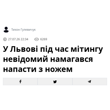
Тихон Гулевичук
27.07.26 22:34
6269
У Львові під час мітингу
невідомий намагався
напасти з ножем
У центрі Львова під час масової акції громадян
сталася тривожна подія: невідомий чоловік
спробував напасти на учасників з ножем. За