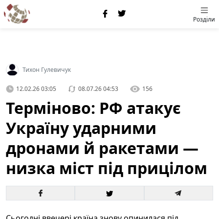
Розділи
Тихон Гулевичук
12.02.26 03:05
08.07.26 04:53
156
Терміново: РФ атакує
Україну ударними
дронами й ракетами —
низка міст під прицілом
Сьогодні ввечері країна знову опинилася під