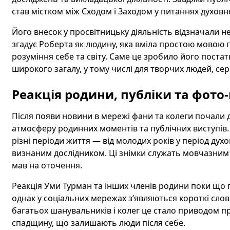
став містком між Сходом і Заходом у питаннях духовно
Його внесок у просвітницьку діяльність відзначали н
згадує Роберта як людину, яка вміла простою мовою 
розуміння себе та світу. Саме це зробило його постат
широкого загалу, у тому числі для творчих людей, сер
Реакція родини, публіки та фото
Після появи новини в мережі фани та колеги почали д
атмосферу родинних моментів та публічних виступів
різні періоди життя — від молодих років у період духо
визнаним дослідником. Ці знімки служать мовчазним 
мав на оточення.
Реакція Уми Турман та інших членів родини поки що п
однак у соціальних мережах з’являються короткі слова
багатьох шанувальників і колег це стало приводом пр
спадщину, що залишають люди після себе.