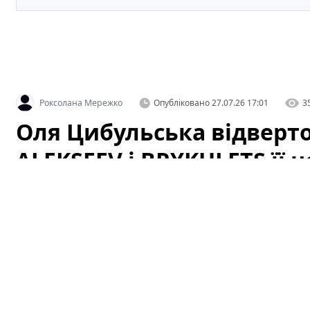
Роксолана Мережко
Опубліковано
27.07.26 17:01
3
Оля Цибульська відверто
ALEKSEEV і BRYKULETS її
чоловіки
Артистка здивувала заявою про відомих співаків. У не
зізналася, чому двоє популярних виконавців —
ALEKS
романтичного інтересу. Слова Олі миттєво стали при
критики почали аналізувати, чи це особистий вибір, 