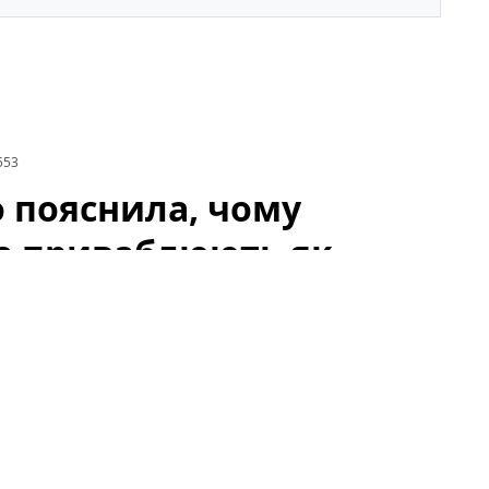
553
 пояснила, чому
 не приваблюють як
очікуваному інтерв'ю відома телеведуча і співачка
EEV
та
BRYKULETS
— не викликають у неї
водом для обговорень у мережі: шанувальники і
чи відображення ширших тенденцій у шоу-бізнесі.