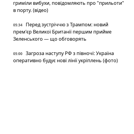
гриміли вибухи, повідомляють про "прильоти"
в порту. (відео)
Перед зустріччю з Трампом: новий
05:34
прем'єр Великої Британії першим прийме
Зеленського — що обговорять
Загроза наступу РФ з півночі: Україна
05:00
оперативно будує нові лінії укріплень (фото)
Британія передасть Україні права на Stone
05:00
Cloak: що відомо про систему РЕБ, яка
"приховує" дрони
Напад на ЛГБТКІ+ прайд у Берліні: поліція
04:00
застрелила головного підозрюваного
Неокаперство XXI століття: війна в Ірані
03:34
воскресила майже забутий феномен «морських