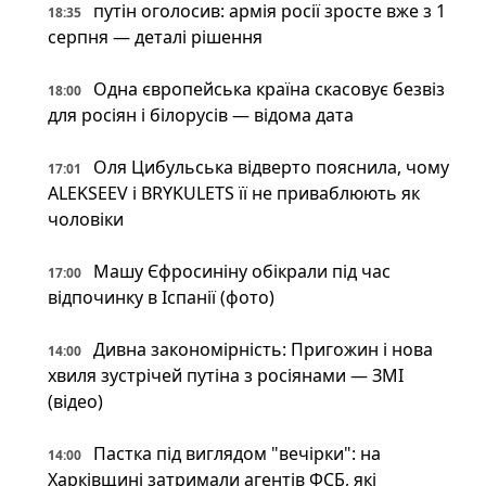
путін оголосив: армія росії зросте вже з 1
18:35
серпня — деталі рішення
Одна європейська країна скасовує безвіз
18:00
для росіян і білорусів — відома дата
Оля Цибульська відверто пояснила, чому
17:01
ALEKSEEV і BRYKULETS її не приваблюють як
чоловіки
Машу Єфросиніну обікрали під час
17:00
відпочинку в Іспанії (фото)
Дивна закономірність: Пригожин і нова
14:00
хвиля зустрічей путіна з росіянами — ЗМІ
(відео)
Пастка під виглядом "вечірки": на
14:00
Харківщині затримали агентів ФСБ, які