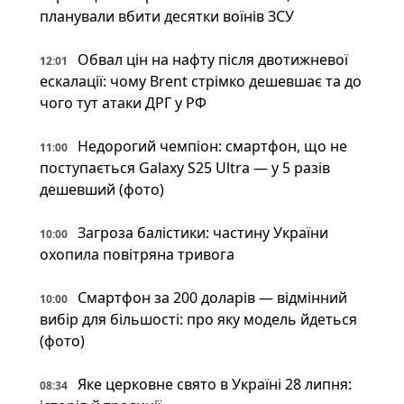
планували вбити десятки воїнів ЗСУ
Обвал цін на нафту після двотижневої
12:01
ескалації: чому Brent стрімко дешевшає та до
чого тут атаки ДРГ у РФ
Недорогий чемпіон: смартфон, що не
11:00
поступається Galaxy S25 Ultra — у 5 разів
дешевший (фото)
Загроза балістики: частину України
10:00
охопила повітряна тривога
Смартфон за 200 доларів — відмінний
10:00
вибір для більшості: про яку модель йдеться
(фото)
Яке церковне свято в Україні 28 липня:
08:34