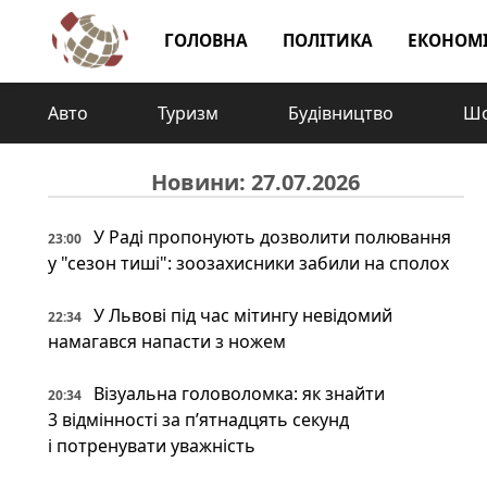
ГОЛОВНА
ПОЛІТИКА
ЕКОНОМ
Авто
Туризм
Будівництво
Шо
Новини: 27.07.2026
У Раді пропонують дозволити полювання
23:00
у "сезон тиші": зоозахисники забили на сполох
У Львові під час мітингу невідомий
22:34
намагався напасти з ножем
Візуальна головоломка: як знайти
20:34
3 відмінності за п’ятнадцять секунд
і потренувати уважність