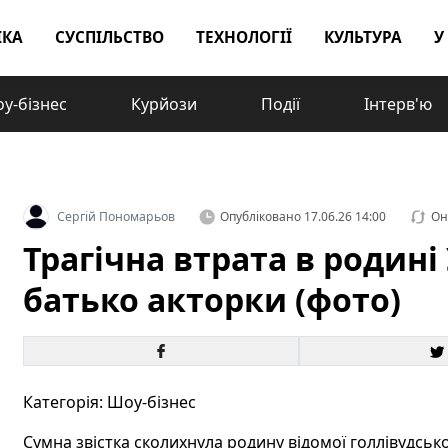
ІКА
СУСПІЛЬСТВО
ТЕХНОЛОГІЇ
КУЛЬТУРА
У
у-бізнес
Курйози
Події
Інтерв'ю
Сергій Пономарьов
Опубліковано
17.06.26 14:00
Он
Трагічна втрата в родин
батько акторки (фото)
Категорія: Шоу-бізнес
Сумна звістка сколихнула родину відомої голлівудської