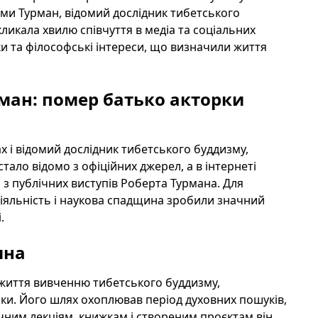
Уми Турман, відомий дослідник тибетського
икликала хвилю співчуття в медіа та соціальних
и та філософські інтереси, що визначили життя
рман: помер батько акторки
х і відомий дослідник тибетського буддизму,
стало відомо з офіційних джерел, а в інтернеті
 з публічних виступів Роберта Турмана. Для
діяльність і наукова спадщина зробили значний
.
ина
в життя вивченню тибетського буддизму,
ліки. Його шлях охоплював період духовних пошуків,
ічним лекціям, книжкам і створеним проєктам він