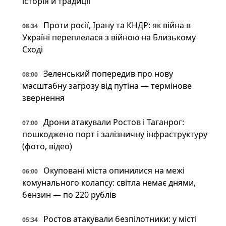
історія й традиції
Проти росії, Ірану та КНДР: як війна в
08:34
Україні переплелася з війною на Близькому
Сході
Зеленський попередив про нову
08:00
масштабну загрозу від путіна — термінове
звернення
Дрони атакували Ростов і Таганрог:
07:00
пошкоджено порт і залізничну інфраструктуру
(фото, відео)
Окуповані міста опинилися на межі
06:00
комунального колапсу: світла немає днями,
бензин — по 220 рублів
Ростов атакували безпілотники: у місті
05:34