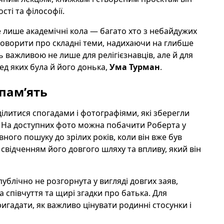
сті та філософії.
е лише академічні кола — багато хто з небайдужих
говорити про складні теми, надихаючи на глибше
ь важливою не лише для релігієзнавців, але й для
ед яких була й його донька,
Ума Турман
.
-пам’ять
ілитися спогадами і фотографіями, які зберегли
. На доступних фото можна побачити Роберта у
вного пошуку до зрілих років, коли він вже був
свідченням його довгого шляху та впливу, який він
ублічно не розгорнута у вигляді довгих заяв,
 співчуття та щирі згадки про батька. Для
игадати, як важливо цінувати родинні стосунки і