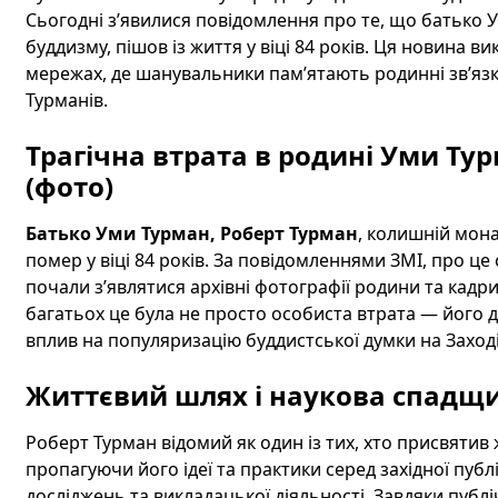
Сьогодні з’явилися повідомлення про те, що батько 
буддизму, пішов із життя у віці 84 років. Ця новина в
мережах, де шанувальники пам’ятають родинні зв’язк
Турманів.
Трагічна втрата в родині Уми Ту
(фото)
Батько Уми Турман, Роберт Турман
, колишній мона
помер у віці 84 років. За повідомленнями ЗМІ, про це 
почали з’являтися архівні фотографії родини та кадри
багатьох це була не просто особиста втрата — його 
вплив на популяризацію буддистської думки на Заході
Життєвий шлях і наукова спадщ
Роберт Турман відомий як один із тих, хто присвяти
пропагуючи його ідеї та практики серед західної пуб
досліджень та викладацької діяльності. Завдяки публ