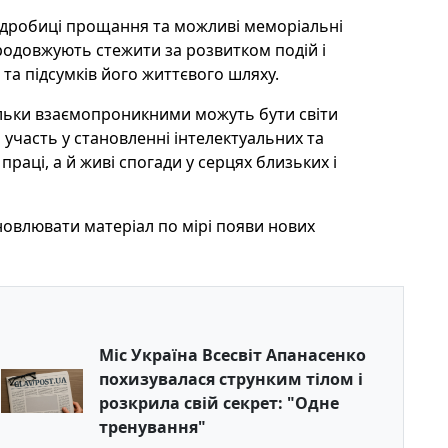
подробиці прощання та можливі меморіальні
продовжують стежити за розвитком подій і
та підсумків його життєвого шляху.
кільки взаємопроникними можуть бути світи
а участь у становленні інтелектуальних та
праці, а й живі спогади у серцях близьких і
новлювати матеріал по мірі появи нових
Міс Україна Всесвіт Апанасенко
похизувалася струнким тілом і
розкрила свій секрет: "Одне
тренування"