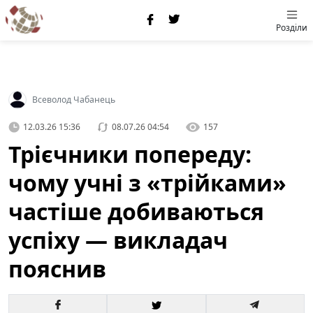
Розділи
Всеволод Чабанець
12.03.26 15:36
08.07.26 04:54
157
Трієчники попереду:
чому учні з «трійками»
частіше добиваються
успіху — викладач
пояснив