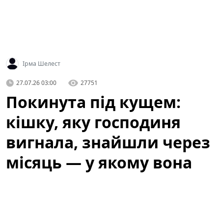
Ірма Шелест
27.07.26 03:00
27751
Покинута під кущем:
кішку, яку господиня
вигнала, знайшли через
місяць — у якому вона
стані