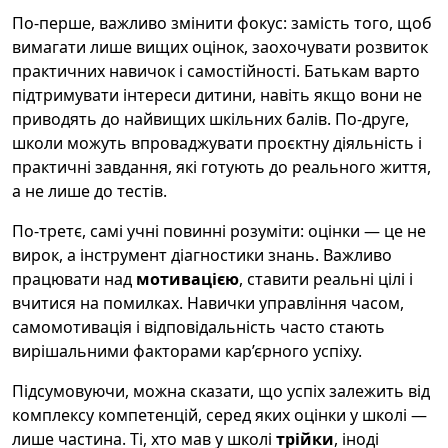
По-перше, важливо змінити фокус: замість того, щоб
вимагати лише вищих оцінок, заохочувати розвиток
практичних навичок і самостійності. Батькам варто
підтримувати інтереси дитини, навіть якщо вони не
приводять до найвищих шкільних балів. По-друге,
школи можуть впроваджувати проєктну діяльність і
практичні завдання, які готують до реального життя,
а не лише до тестів.
По-третє, самі учні повинні розуміти: оцінки — це не
вирок, а інструмент діагностики знань. Важливо
працювати над
мотивацією
, ставити реальні цілі і
вчитися на помилках. Навички управління часом,
самомотивація і відповідальність часто стають
вирішальними факторами кар’єрного успіху.
Підсумовуючи, можна сказати, що успіх залежить від
комплексу компетенцій, серед яких оцінки у школі —
лише частина. Ті, хто мав у школі
трійки
, іноді