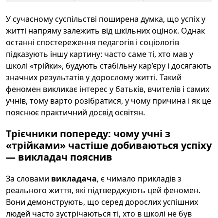
У сучасному суспільстві поширена думка, що успіх у
житті напряму залежить від шкільних оцінок. Однак
останні спостереження педагогів і соціологів
підказують іншу картину: часто саме ті, хто мав у
школі «трійки», будують стабільну кар’єру і досягають
значних результатів у дорослому житті. Такий
феномен викликає інтерес у батьків, вчителів і самих
учнів, тому варто розібратися, у чому причина і як це
пояснює практичний досвід освітян.
Трієчники попереду: чому учні з
«трійками» частіше добиваються успіху
— викладач пояснив
За словами
викладача
, є чимало прикладів з
реального життя, які підтверджують цей феномен.
Вони демонструють, що серед дорослих успішних
людей часто зустрічаються ті, хто в школі не був