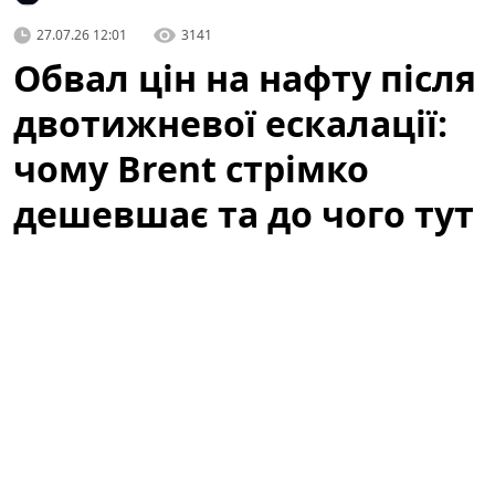
27.07.26 12:01
3141
Обвал цін на нафту після
двотижневої ескалації:
чому Brent стрімко
дешевшає та до чого тут
атаки ДРГ у РФ
Світові котирування нафти стрімко впали після того,
як
США
та
Іран
утрималися від нових атак у вихідні,
подавши ринку перший сигнал про можливу
деескалацію та відновлення судноплавства. Цей
сигнал відразу вплинув на очікування трейдерів