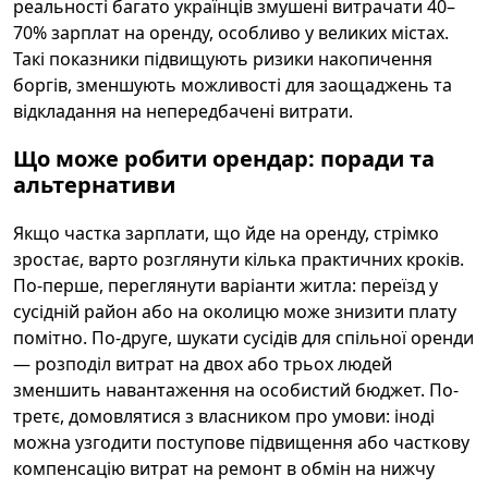
реальності багато українців змушені витрачати 40–
70% зарплат на оренду, особливо у великих містах.
Такі показники підвищують ризики накопичення
боргів, зменшують можливості для заощаджень та
відкладання на непередбачені витрати.
Що може робити орендар: поради та
альтернативи
Якщо частка зарплати, що йде на оренду, стрімко
зростає, варто розглянути кілька практичних кроків.
По-перше, переглянути варіанти житла: переїзд у
сусідній район або на околицю може знизити плату
помітно. По-друге, шукати сусідів для спільної оренди
— розподіл витрат на двох або трьох людей
зменшить навантаження на особистий бюджет. По-
третє, домовлятися з власником про умови: іноді
можна узгодити поступове підвищення або часткову
компенсацію витрат на ремонт в обмін на нижчу