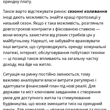
орендну плату.
Також варто відстежувати ринок:
сезонні коливання
іноді дають можливість знайти кращі пропозиції у
низький сезон. Якщо є така можливість, розгляньте
довгострокові контракти з фіксованою ставкою —
вони можуть захистити від різких стрибків цін у
майбутньому. Нарешті, не забувайте враховувати
інші витрати, що супроводжують оренду: комунальні
платежі, інтернет, обслуговування побутової техніки
— ці позиції також впливають на загальну частку
доходу, яка йде на житло.
Ситуація на ринку постійно змінюється, тому
важливо аналізувати власні витрати регулярно і
адаптувати фінансовий план під нові реалії. Для
держави та міст ключовим завданням є створення
умов для доступного житла та стимулювання
будівництва, що може зменшити тиск на орендний
ринок. Для орендарів — уважне планування та пошук