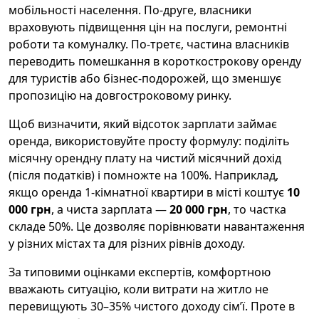
мобільності населення. По-друге, власники
враховують підвищення цін на послуги, ремонтні
роботи та комуналку. По-третє, частина власників
переводить помешкання в короткострокову оренду
для туристів або бізнес-подорожей, що зменшує
пропозицію на довгостроковому ринку.
Щоб визначити, який відсоток зарплати займає
оренда, використовуйте просту формулу: поділіть
місячну орендну плату на чистий місячний дохід
(після податків) і помножте на 100%. Наприклад,
якщо оренда 1-кімнатної квартири в місті коштує
10
000 грн
, а чиста зарплата —
20 000 грн
, то частка
складе 50%. Це дозволяє порівнювати навантаження
у різних містах та для різних рівнів доходу.
За типовими оцінками експертів, комфортною
вважають ситуацію, коли витрати на житло не
перевищують 30–35% чистого доходу сім’ї. Проте в