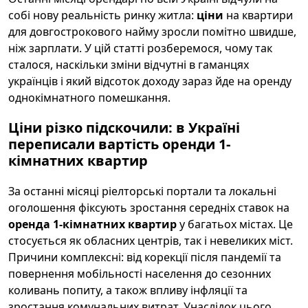
собі нову реальність ринку житла:
ціни
на квартири
для довгострокового найму зросли помітно швидше,
ніж зарплати. У цій статті розберемося, чому так
сталося, наскільки зміни відчутні в гаманцях
українців і який відсоток доходу зараз йде на оренду
однокімнатного помешкання.
Ціни різко підскочили: в Україні
переписали вартість оренди 1-
кімнатних квартир
За останні місяці ріелторські портали та локальні
оголошення фіксують зростання середніх ставок на
оренда 1-кімнатних квартир
у багатьох містах. Це
стосується як обласних центрів, так і невеликих міст.
Причини комплексні: від корекції після пандемії та
повернення мобільності населення до сезонних
коливань попиту, а також впливу інфляції та
зростання комунальних витрат. Унаслідок цього