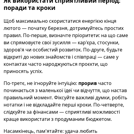
Як використати сприятливий період:
поради та кроки
Щоб максимально скористатися енергією кінця
лютого — початку березня, дотримуйтесь простих
правил. По-перше, визначте пріоритети: на що саме
ви спрямовуєте свої зусилля — кар'єра, стосунки,
здоров'я чи особистий розвиток. По-друге, будьте
відкриті до нових знайомств і співпраці — саме у
контактах часто народжуються проєкти, що
приносять успіх.
По-третє, не ігноруйте інтуїцію:
прорив
часто
починається з маленької ідеї чи відчуття, що настав
правильний момент. Фіксуйте важливі думки, робіть
нотатки і не відкладайтe перші кроки. По-четверте,
слідкуйте за фінансами — сприятливі можливості
краще використати з продуманим бюджетом.
Насамкінець, пам'ятайте: удача любить