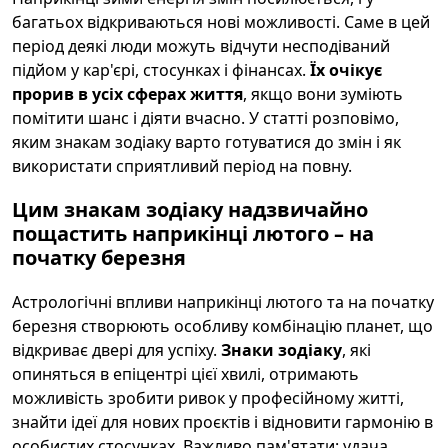
багатьох відкриваються нові можливості. Саме в цей
період деякі люди можуть відчути несподіваний
підйом у кар'єрі, стосунках і фінансах.
Їх очікує
прорив в усіх сферах життя
, якщо вони зуміють
помітити шанс і діяти вчасно. У статті розповімо,
яким знакам зодіаку варто готуватися до змін і як
використати сприятливий період на повну.
Цим знакам зодіаку надзвичайно
пощастить наприкінці лютого – на
початку березня
Астрологічні впливи наприкінці лютого та на початку
березня створюють особливу комбінацію планет, що
відкриває двері для успіху.
Знаки зодіаку
, які
опиняться в епіцентрі цієї хвилі, отримають
можливість зробити ривок у професійному житті,
знайти ідеї для нових проєктів і відновити гармонію в
особистих стосунках. Важливо пам'ятати: удача