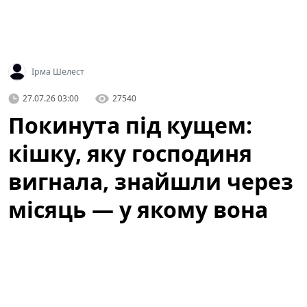
Ірма Шелест
27.07.26 03:00
27540
Покинута під кущем:
кішку, яку господиня
вигнала, знайшли через
місяць — у якому вона
стані