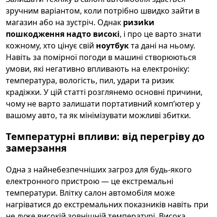
зручним варіантом, коли потрібно швидко зайти в
магазин або на зустріч. Однак
ризиkи
пошкодження надто високі
, і про це варто знати
кожному, хто цінує свій
ноутбук
та дані на ньому.
Навіть за помірної погоди в машині створюються
умови, які негативно впливають на електроніку:
температура, вологість, пил, удари та ризик
крадіжки. У цій статті розглянемо основні причини,
чому не варто залишати портативний комп’ютер у
вашому авто, та як мінімізувати можливі збитки.
Температурні впливи: від перегріву до
замерзання
Одна з найнебезпечніших загроз для будь-якого
електронного пристрою — це екстремальні
температури. Влітку салон автомобіля може
нагріватися до екстремальних показників навіть при
не дуже високій зовнішній температурі. Висока