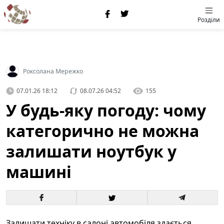
Розділи
Роксолана Мережко
07.01.26 18:12
08.07.26 04:52
155
У будь-яку погоду: чому
категорично не можна
залишати ноутбук у
машині
Залишати техніку в салоні автомобіля здається