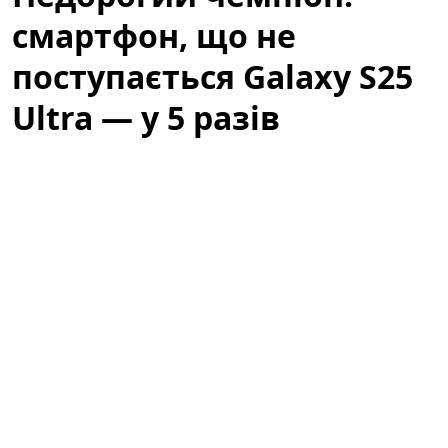
смартфон, що не
поступається Galaxy S25
Ultra — у 5 разів
дешевший (фото)
Категорія: Технології
Ринок смартфонів змінюється швидше, ніж очікували
багато користувачів: зростаюча конкуренція,
стандартизація компонентів і оптимізація
програмного забезпечення зробили так, що різниця
між дорогими флагманами і доступними моделями
стала менш помітною. У цьому контексті з'явився
приємний феномен — недорогі смартфони, які за