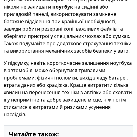
ніколи не залишати
ноутбук
на сидінні або
приладовій панелі, використовувати замкнене
багажне відділення при крайньої необхідності,
завжди робити резервні копії важливих файлів та
зберігати пристрої у спеціальних чохлах або сумках.
Також подумайте про додаткове страхування техніки
та використання механічних засобів безпеки у авто.
У підсумку, навіть короткочасне залишення ноутбука
в автомобілі може обернутися тривалими
проблемами: фізичні поломки, вихід з ладу батареї,
втрата даних або крадіжка. Краще витратити кілька
хвилин на перенесення техніки з автівки або сховати
її у непримітне та добре захищене місце, ніж потім
стикатися з витратами й ризиками усунення
наслідків.
Читайте також: