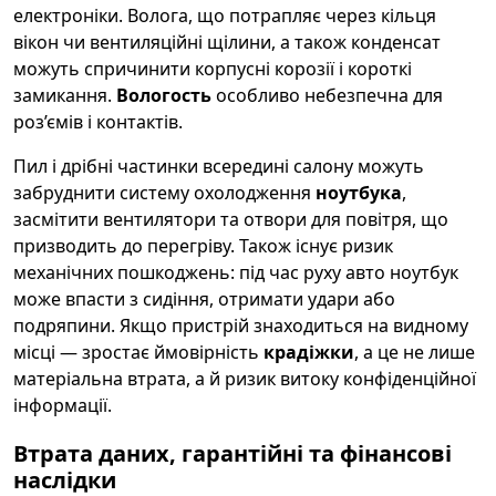
електроніки. Волога, що потрапляє через кільця
вікон чи вентиляційні щілини, а також конденсат
можуть спричинити корпусні корозії і короткі
замикання.
Вологость
особливо небезпечна для
роз’ємів і контактів.
Пил і дрібні частинки всередині салону можуть
забруднити систему охолодження
ноутбука
,
засмітити вентилятори та отвори для повітря, що
призводить до перегріву. Також існує ризик
механічних пошкоджень: під час руху авто ноутбук
може впасти з сидіння, отримати удари або
подряпини. Якщо пристрій знаходиться на видному
місці — зростає ймовірність
крадіжки
, а це не лише
матеріальна втрата, а й ризик витоку конфіденційної
інформації.
Втрата даних, гарантійні та фінансові
наслідки