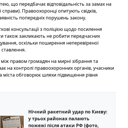
тею, що передбачає відповідальність за замах на
ї справи). Правоохоронці опитують свідків,
аявність попередніх порушень закону.
ткові консультації з поліцією щодо посилення
істи також закликають не робити передчасних
ідування, оскільки поширення неперевіреної
 ставлення.
 між правом громадян на мирні зібрання та
ває на контролі правоохоронних органів, учасники
ада міста обговорює шляхи підвищення рівня
Нічний ракетний удар по Києву:
у трьох районах палають
пожежі після атаки РФ (фото,