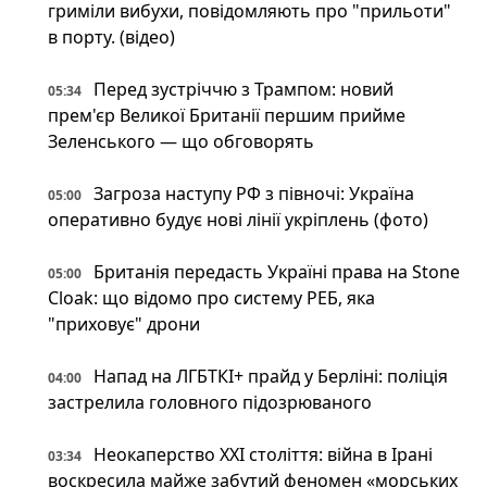
гриміли вибухи, повідомляють про "прильоти"
в порту. (відео)
Перед зустріччю з Трампом: новий
05:34
прем'єр Великої Британії першим прийме
Зеленського — що обговорять
Загроза наступу РФ з півночі: Україна
05:00
оперативно будує нові лінії укріплень (фото)
Британія передасть Україні права на Stone
05:00
Cloak: що відомо про систему РЕБ, яка
"приховує" дрони
Напад на ЛГБТКІ+ прайд у Берліні: поліція
04:00
застрелила головного підозрюваного
Неокаперство XXI століття: війна в Ірані
03:34
воскресила майже забутий феномен «морських