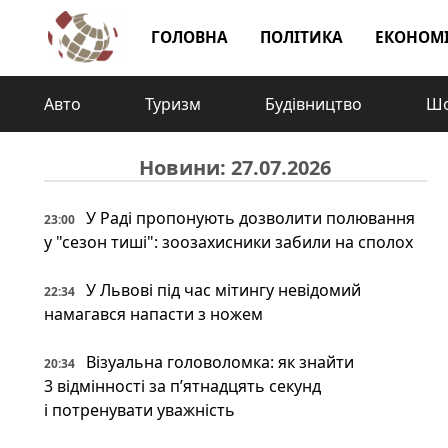
ГОЛОВНА
ПОЛІТИКА
ЕКОНОМ
Авто
Туризм
Будівництво
Шо
Новини: 27.07.2026
У Раді пропонують дозволити полювання
23:00
у "сезон тиші": зоозахисники забили на сполох
У Львові під час мітингу невідомий
22:34
намагався напасти з ножем
Візуальна головоломка: як знайти
20:34
3 відмінності за п’ятнадцять секунд
і потренувати уважність