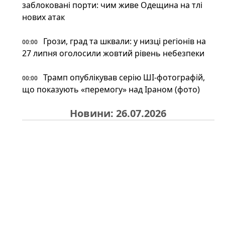
заблоковані порти: чим живе Одещина на тлі
нових атак
Грози, град та шквали: у низці регіонів на
00:00
27 липня оголосили жовтий рівень небезпеки
Трамп опублікував серію ШІ-фотографій,
00:00
що показують «перемогу» над Іраном (фото)
Новини: 26.07.2026
На російському Wildberries "зникли"
23:34
військові товари: що сталося насправді
Іран може відповісти Україні після удару
23:34
по судну: експерт назвав можливі сценарії
Під льодами Антарктики знайшли
23:00
прихований світ: науковці шоковані побаченим