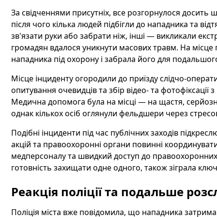
За свідченнями присутніх, все розгорнулося досить ш
після чого кілька людей підбігли до нападника та від
зв'язати руки або забрати ніж, інші — викликали екс
громадян вдалося уникнути масових травм. На місце п
нападника під охорону і забрала його для подальшог
Місце інциденту огородили до приїзду слідчо-операти
опитування очевидців та збір відео- та фотофіксації
Медична допомога була на місці — на щастя, серйозн
однак кількох осіб оглянули фельдшери через стресов
Подібні інциденти під час публічних заходів підкрес
акцій та правоохоронні органи повинні координувати 
медперсоналу та швидкий доступ до правоохоронних 
готовність захищати одне одного, також зіграла ключ
Реакція поліції та подальше роз
Поліція міста вже повідомила, що нападника затримано