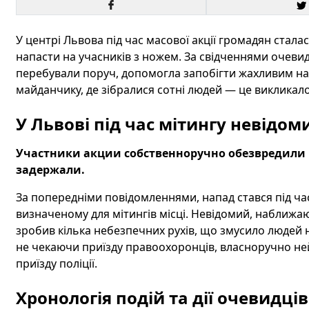
У центрі Львова під час масової акції громадян стал
напасти на учасників з ножем. За свідченнями очевид
перебували поруч, допомогла запобігти жахливим нас
майданчику, де зібралися сотні людей — це викликало
У Львові під час мітингу невідо
Участники акции собственноручно обезвредили 
задержали.
За попередніми повідомленнями, напад стався під час
визначеному для мітингів місці. Невідомий, наближаю
зробив кілька небезпечних рухів, що змусило людей н
не чекаючи приїзду правоохоронців, власноручно не
приїзду поліції.
Хронологія подій та дії очевидців