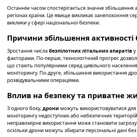
Останнім часом спостерігається значне збільшення 
регіонах країни. Це явище викликає занепокоєння се
виклики у сфері національної безпеки.
Причини збільшення активності 
Зростання числа
безпілотних літальних апаратів
у
факторами. По-перше, технологічний прогрес дозволя
що стають популярними серед цивільного населення д
моніторингу. По-друге, збільшення використання дро
розвідувальними операціями.
Вплив на безпеку та приватне ж
З одного боку,
дрони
можуть використовуватися для 
моніторингу недоступних або небезпечних територій.
неправомірне використання може становити загрозу д
оскільки дрони можуть збирати персональні дані без