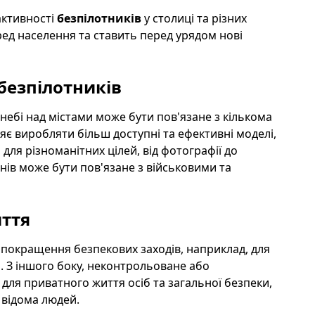
активності
безпілотників
у столиці та різних
ред населення та ставить перед урядом нові
безпілотників
 небі над містами може бути пов'язане з кількома
є виробляти більш доступні та ефективні моделі,
ля різноманітних цілей, від фотографії до
нів може бути пов'язане з військовими та
иття
покращення безпекових заходів, наприклад, для
 З іншого боку, неконтрольоване або
ля приватного життя осіб та загальної безпеки,
 відома людей.