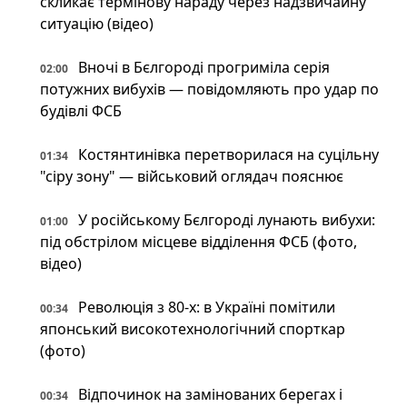
скликає термінову нараду через надзвичайну
ситуацію (відео)
Вночі в Бєлгороді прогриміла серія
02:00
потужних вибухів — повідомляють про удар по
будівлі ФСБ
Костянтинівка перетворилася на суцільну
01:34
"сіру зону" — військовий оглядач пояснює
У російському Бєлгороді лунають вибухи:
01:00
під обстрілом місцеве відділення ФСБ (фото,
відео)
Революція з 80-х: в Україні помітили
00:34
японський високотехнологічний спорткар
(фото)
Відпочинок на замінованих берегах і
00:34