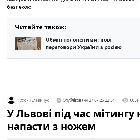
безпекою.
Читайте також:
Обмін полоненими: нові
переговори України з росією
Тихон Гулевичук
Опубліковано
27.07.26 22:34
6051
У Львові під час мітинг
напасти з ножем