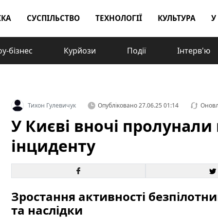
ІКА
СУСПІЛЬСТВО
ТЕХНОЛОГІЇ
КУЛЬТУРА
У
у-бізнес
Курйози
Події
Інтерв'ю
Тихон Гулевичук
Опубліковано
27.06.25 01:14
Онов
У Києві вночі пролунали 
інциденту
Зростання активності безпілотникі
та наслідки