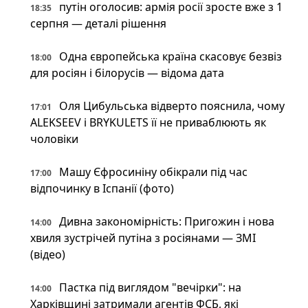
путін оголосив: армія росії зросте вже з 1
18:35
серпня — деталі рішення
Одна європейська країна скасовує безвіз
18:00
для росіян і білорусів — відома дата
Оля Цибульська відверто пояснила, чому
17:01
ALEKSEEV і BRYKULETS її не приваблюють як
чоловіки
Машу Єфросиніну обікрали під час
17:00
відпочинку в Іспанії (фото)
Дивна закономірність: Пригожин і нова
14:00
хвиля зустрічей путіна з росіянами — ЗМІ
(відео)
Пастка під виглядом "вечірки": на
14:00
Харківщині затримали агентів ФСБ, які