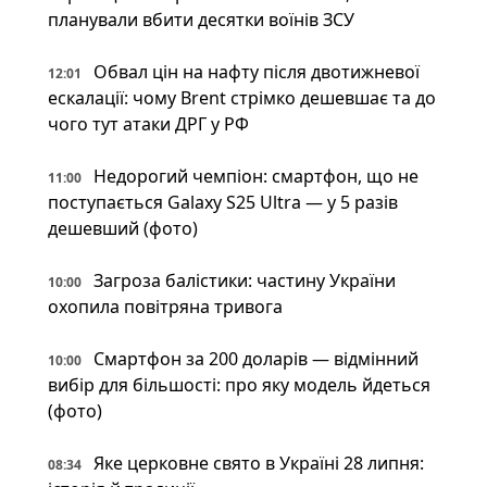
планували вбити десятки воїнів ЗСУ
Обвал цін на нафту після двотижневої
12:01
ескалації: чому Brent стрімко дешевшає та до
чого тут атаки ДРГ у РФ
Недорогий чемпіон: смартфон, що не
11:00
поступається Galaxy S25 Ultra — у 5 разів
дешевший (фото)
Загроза балістики: частину України
10:00
охопила повітряна тривога
Смартфон за 200 доларів — відмінний
10:00
вибір для більшості: про яку модель йдеться
(фото)
Яке церковне свято в Україні 28 липня:
08:34