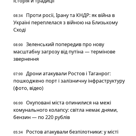
історія й традиції
Проти росії, Ірану та КНДР: як війна в
08:34
Україні переплелася з війною на Близькому
Сході
Зеленський попередив про нову
08:00
масштабну загрозу від путіна — термінове
звернення
Дрони атакували Ростов і Таганрог:
07:00
пошкоджено порт і залізничну інфраструктуру
(фото, відео)
Окуповані міста опинилися на межі
06:00
комунального колапсу: світла немає днями,
бензин — по 220 рублів
Ростов атакували безпілотники: у місті
05:34