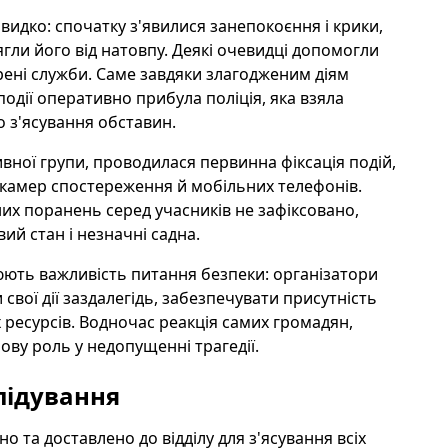
видко: спочатку з'явилися занепокоєння і крики,
тягли його від натовпу. Деякі очевидці допомогли
трені служби. Саме завдяки злагодженим діям
одії оперативно прибула поліція, яка взяла
о з'ясування обставин.
вної групи, проводилася первинна фіксація подій,
 з камер спостереження й мобільних телефонів.
их поранень серед учасників не зафіксовано,
ий стан і незначні садна.
люють важливість питання безпеки: організатори
свої дії заздалегідь, забезпечувати присутність
ресурсів. Водночас реакція самих громадян,
ову роль у недопущенні трагедії.
слідування
 та доставлено до відділу для з'ясування всіх