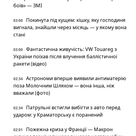
боїв» — ЗМІ
Покинута під кущем: кішку, яку господиня
03:00
вигнала, знайшли через місяць — у якому вона
стані
Фантастична живучість: VW Touareg з
03:00
України поїхав після влучення баллістичної
ракети (відео)
Астрономи вперше виявили антиматерію
02:34
поза Молочним Шляхом — вона інша, ніж
вважали (фото)
Патрульні встигли вибігти з авто перед
02:34
ударом: у Краматорську є поранений
Пожежна криза у Франції — Макрон
02:01