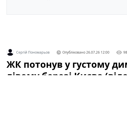
Сергій Пономарьов
Опубліковано
26.07.26 12:00
9
ЖК потонув у густому ди
лівому березі Києва (віде
Несподівана пожежа змусила мешканців одного з жит
поспішно закривати вікна — густий дим швидко роз
картину для очевидців та привабивши увагу перехожих