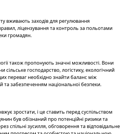
віту вживають заходів для регулювання
правил, ліцензування та контроль за польотами
еки громадян.
логії також пропонують значні можливості. Вони
 сільське господарство, логістику, екологічний
цих переваг необхідно знайти баланс між
ій та забезпеченням національної безпеки.
овжує зростати, і це ставить перед суспільством
янин був обізнаний про потенційні ризики та
ерез спільні зусилля, обговорення та відповідальне
чним прогресом та особистою та національною