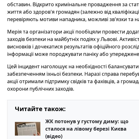
обставин. Відкрито кримінальне провадження за стат
життя або здоров'я громадян (залежно від кваліфікаці
перевіряють мотиви нападника, можливі зв'язки та н
Мерія та організатори акції пообіцяли провести дода
заходів безпеки на майбутніх подіях у Львові. Актив
висновків і дочекатися результатів офіційного розсл
інформації може породжувати паніку або упереджене
Цей інцидент наголошує на необхідності балансувати
забезпеченням їхньої безпеки. Наразі справа перебу
акції отримали підтримку свідків та фахівців, а гром
охорони публічних заходів.
Читайте також:
ЖК потонув у густому диму: що
сталося на лівому березі Києва
(відео)