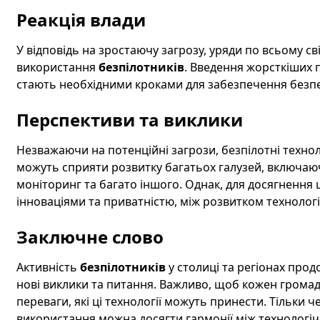
Реакція влади
У відповідь на зростаючу загрозу, уряди по всьому с
використання
безпілотників
. Введення жорсткіших 
стають необхідними кроками для забезпечення безп
Перспективи та виклики
Незважаючи на потенційні загрози, безпілотні техно
можуть сприяти розвитку багатьох галузей, включаючи
моніторинг та багато іншого. Однак, для досягнення 
інноваціями та приватністю, між розвитком технолог
Заключне слово
Активність
безпілотників
у столиці та регіонах прод
нові виклики та питання. Важливо, щоб кожен громад
переваги, які ці технології можуть принести. Тільки ч
використання можна досягти гармонії між технологі