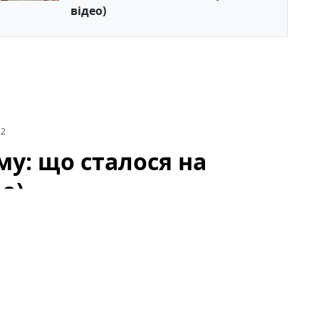
відео)
82
му: що сталося на
о)
лових комплексів лівого берега вийти на вулицю й
повсюдився над районом, створивши тривожну
 і місцевих ЗМІ.