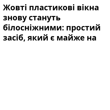
Жовті пластикові вікна
знову стануть
білосніжними: простий
засіб, який є майже на
кожній кухні
Жовті пластикові вікна псують зовнішній вигляд
кімнати навіть тоді, коли скло чисте і рама ціла. Це
поширена проблема в старих будівлях, на кухнях і в
приміщеннях з підвищеною вологістю або
тютюновим димом. На щастя, не завжди потрібні
дорогі професійні засоби або заміна вікон — часто
відбілювання та повернення первісного вигляду