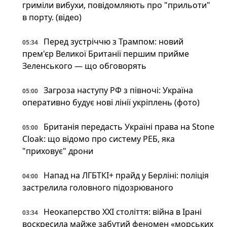
гриміли вибухи, повідомляють про "прильоти"
в порту. (відео)
Перед зустріччю з Трампом: новий
05:34
прем'єр Великої Британії першим прийме
Зеленського — що обговорять
Загроза наступу РФ з півночі: Україна
05:00
оперативно будує нові лінії укріплень (фото)
Британія передасть Україні права на Stone
05:00
Cloak: що відомо про систему РЕБ, яка
"приховує" дрони
Напад на ЛГБТКІ+ прайд у Берліні: поліція
04:00
застрелила головного підозрюваного
Неокаперство XXI століття: війна в Ірані
03:34
воскресила майже забутий феномен «морських