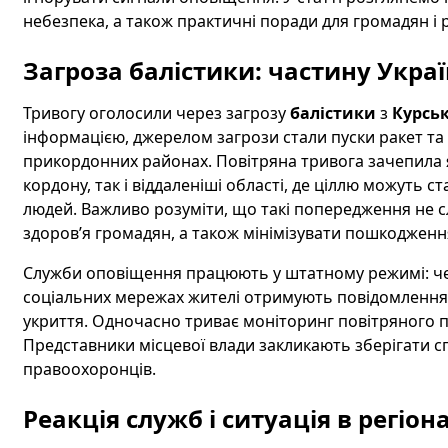
небезпека, а також практичні поради для громадян і 
Загроза балістики: частину Укра
Тривогу оголосили через загрозу
балістики
з
Курськ
інформацією, джерелом загрози стали пуски ракет та 
прикордонних районах. Повітряна тривога зачепила 
кордону, так і віддаленіші області, де ціллю можуть 
людей. Важливо розуміти, що такі попередження не сл
здоров’я громадян, а також мінімізувати пошкодження
Служби оповіщення працюють у штатному режимі: чере
соціальних мережах жителі отримують повідомлення пр
укриття. Одночасно триває моніторинг повітряного
Представники місцевої влади закликають зберігати сп
правоохоронців.
Реакція служб і ситуація в регіон