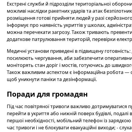
Екстрені служби й підрозділи територіальної оборо
можливі наслідки ракетних ударів та атак безпілотни
розміщення готові прийняти людей у разі серйозного
інформує про наявність укриттів у школах, адміністр
можна перечекати загрозу. Також тривають превентив
додаткове патрулювання територій, перевірки електр
Медичні установи приведені в підвищену готовність: 
посилюють чергування, аби забезпечити оперативн
моніторять стан доріг і мостів, готуючись до швидко
Також важливим аспектом є інформаційна робота — о
щоб уникнути паніки та дезінформації.
Поради для громадян
Під час повітряної тривоги важливо дотримуватися п
перейти в укриття або нижній поверх будівлі, подалі 
першої необхідності, мобільний телефон із зарядкою т
час тривоги і не блокувати евакуаційні виходи; - слух