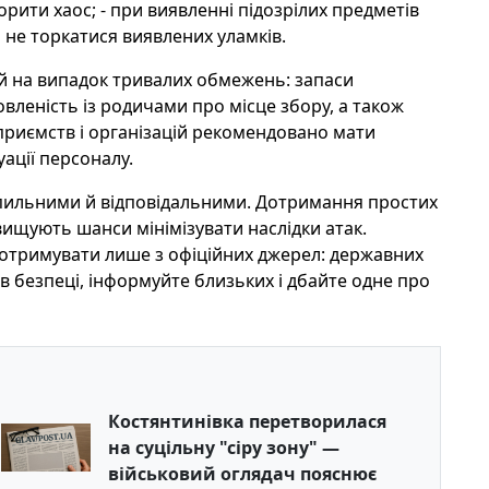
ити хаос; - при виявленні підозрілих предметів
не торкатися виявлених уламків.
ій на випадок тривалих обмежень: запаси
мовленість із родичами про місце збору, а також
дприємств і організацій рекомендовано мати
уації персоналу.
и пильними й відповідальними. Дотримання простих
вищують шанси мінімізувати наслідки атак.
 отримувати лише з офіційних джерел: державних
 в безпеці, інформуйте близьких і дбайте одне про
Костянтинівка перетворилася
на суцільну "сіру зону" —
військовий оглядач пояснює