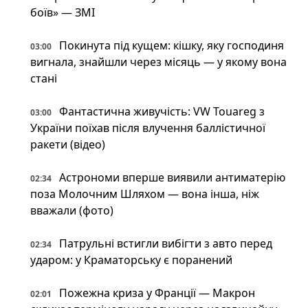
боїв» — ЗМІ
Покинута під кущем: кішку, яку господиня
03:00
вигнала, знайшли через місяць — у якому вона
стані
Фантастична живучість: VW Touareg з
03:00
України поїхав після влучення баллістичної
ракети (відео)
Астрономи вперше виявили антиматерію
02:34
поза Молочним Шляхом — вона інша, ніж
вважали (фото)
Патрульні встигли вибігти з авто перед
02:34
ударом: у Краматорську є поранений
Пожежна криза у Франції — Макрон
02:01