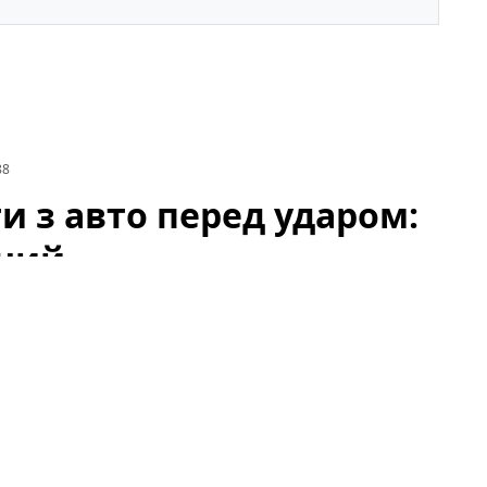
88
и з авто перед ударом:
ений
ів FPV-дроном постраждав один із патрульних.
ня екіпажем патрульної поліції: правоохоронці
 із них отримав поранення та був доправлений до
анепокоєння серед місцевих мешканців і
ня ситуації з використанням безпілотних апаратів