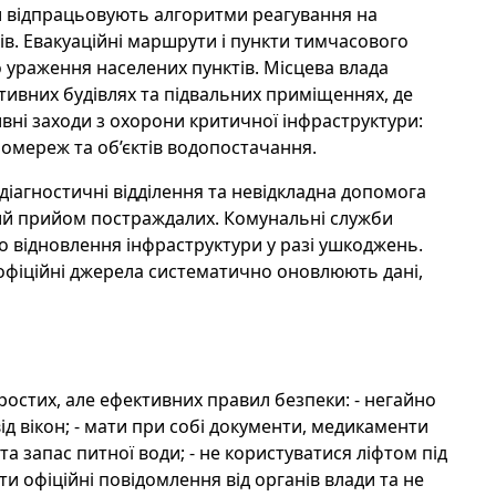
ни відпрацьовують алгоритми реагування на
ків. Евакуаційні маршрути і пункти тимчасового
 ураження населених пунктів. Місцева влада
ативних будівлях та підвальних приміщеннях, де
ні заходи з охорони критичної інфраструктури:
омереж та об’єктів водопостачання.
діагностичні відділення та невідкладна допомога
ий прийом постраждалих. Комунальні служби
го відновлення інфраструктури у разі ушкоджень.
фіційні джерела систематично оновлюють дані,
ростих, але ефективних правил безпеки: - негайно
від вікон; - мати при собі документи, медикаменти
а запас питної води; - не користуватися ліфтом під
ати офіційні повідомлення від органів влади та не