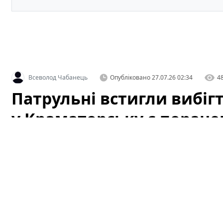
Всеволод Чабанець
Опубліковано
27.07.26 02:34
4
Патрульні встигли вибігт
у Краматорську є поран
У Краматорську
внаслідок атаки російських окупант
Інцидент стався під час виконання службового завдан
встигли вибігти з автомобіля перед ударом, але один
медзакладу для надання допомоги. Подія викликала з
привернула увагу органів правопорядку до загострен