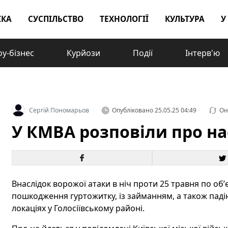
ІКА
СУСПІЛЬСТВО
ТЕХНОЛОГІЇ
КУЛЬТУРА
У
у-бізнес
Курйози
Події
Інтерв'ю
Сергій Пономарьов
Опубліковано
25.05.25 04:49
Он
У КМВА розповіли про на
Внаслідок ворожої атаки в ніч проти 25 травня по об
пошкодження гуртожитку, із займанням, а також паді
локаціях у Голосіївському районі.