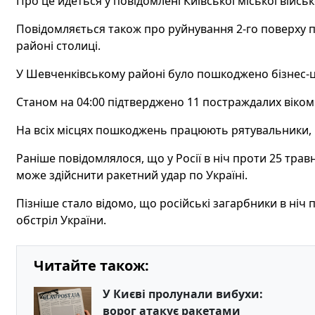
Про це йдеться у повідомлені Київської міської військо
Повідомляється також про руйнування 2-го поверху 
районі столиці.
У Шевченківському районі було пошкоджено бізнес-ц
Станом на 04:00 підтверджено 11 постраждалих віком 
На всіх місцях пошкоджень працюють рятувальники, 
Раніше повідомлялося, що у Росії в ніч проти 25 травн
може здійснити ракетний удар по Україні.
Пізніше стало відомо, що російські загарбники в ніч
обстріл України.
Читайте також:
У Києві пролунали вибухи:
ворог атакує ракетами