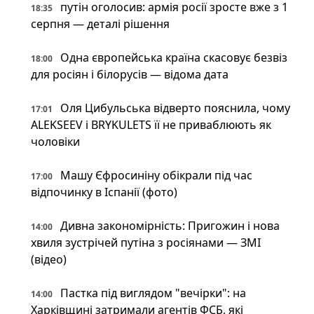
путін оголосив: армія росії зросте вже з 1
18:35
серпня — деталі рішення
Одна європейська країна скасовує безвіз
18:00
для росіян і білорусів — відома дата
Оля Цибульська відверто пояснила, чому
17:01
ALEKSEEV і BRYKULETS її не приваблюють як
чоловіки
Машу Єфросиніну обікрали під час
17:00
відпочинку в Іспанії (фото)
Дивна закономірність: Пригожин і нова
14:00
хвиля зустрічей путіна з росіянами — ЗМІ
(відео)
Пастка під виглядом "вечірки": на
14:00
Харківщині затримали агентів ФСБ, які