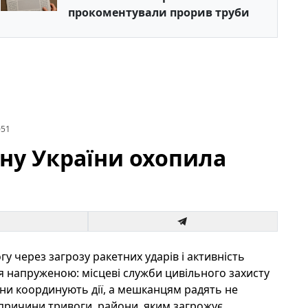
прокоментували прорив труби
051
ину України охопила
гу через загрозу ракетних ударів і активність
я напруженою: місцеві служби цивільного захисту
и координують дії, а мешканцям радять не
 причини тривоги, райони, яким загрожує