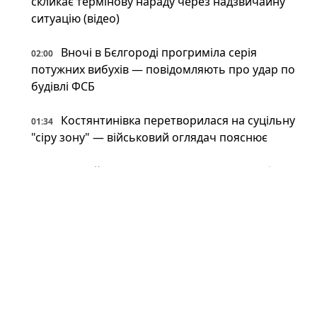
скликає термінову нараду через надзвичайну
ситуацію (відео)
Вночі в Бєлгороді прогриміла серія
02:00
потужних вибухів — повідомляють про удар по
будівлі ФСБ
Костянтинівка перетворилася на суцільну
01:34
"сіру зону" — військовий оглядач пояснює
У російському Бєлгороді лунають вибухи:
01:00
під обстрілом місцеве відділення ФСБ (фото,
відео)
Революція з 80-х: в Україні помітили
00:34
японський високотехнологічний спорткар
(фото)
Відпочинок на замінованих берегах і
00:34