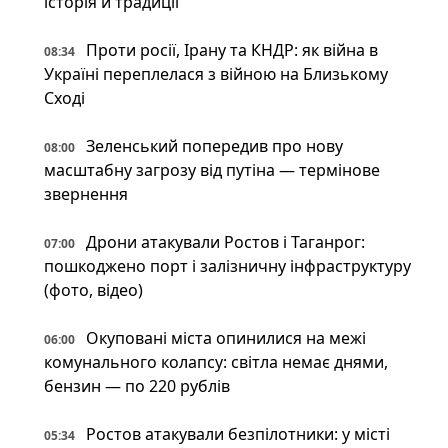
історія й традиції
Проти росії, Ірану та КНДР: як війна в
08:34
Україні переплелася з війною на Близькому
Сході
Зеленський попередив про нову
08:00
масштабну загрозу від путіна — термінове
звернення
Дрони атакували Ростов і Таганрог:
07:00
пошкоджено порт і залізничну інфраструктуру
(фото, відео)
Окуповані міста опинилися на межі
06:00
комунального колапсу: світла немає днями,
бензин — по 220 рублів
Ростов атакували безпілотники: у місті
05:34