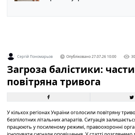
Сергій Пономарьов
Опубліковано
27.07.26 10:00
3
Загроза балістики: част
повітряна тривога
У кількох регіонах України оголосили повітряну триво
безпілотних літальних апаратів. Ситуація залишаєтьс
працюють у посиленому режимі, правоохоронні орган
ігнорувати сигнали оповіщення. У статті розглянемо