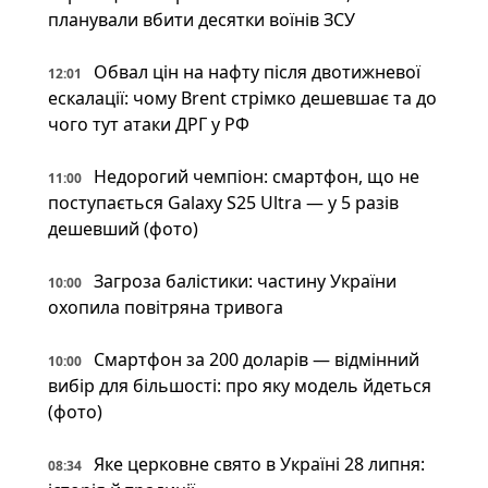
планували вбити десятки воїнів ЗСУ
Обвал цін на нафту після двотижневої
12:01
ескалації: чому Brent стрімко дешевшає та до
чого тут атаки ДРГ у РФ
Недорогий чемпіон: смартфон, що не
11:00
поступається Galaxy S25 Ultra — у 5 разів
дешевший (фото)
Загроза балістики: частину України
10:00
охопила повітряна тривога
Смартфон за 200 доларів — відмінний
10:00
вибір для більшості: про яку модель йдеться
(фото)
Яке церковне свято в Україні 28 липня:
08:34