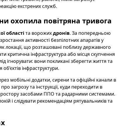
реакцію екстрених служб.
їни охопила повітряна тривога
ої області
та ворожих
дронів
. За попередньою
зростання активності безпілотних апаратів у
як локації, що розташовані поблизу державного
стати критична інфраструктура або місця скупчення
ід ігнорувати: вони покликані зберегти життя та
 об’єктів інфраструктури.
з мобільні додатки, сирени та офіційні канали в
о загрозу та інструкції, куди переходити в
 простору засобами ППО та радарними системами.
окій і слідувати рекомендаціям рятувальників та
ах