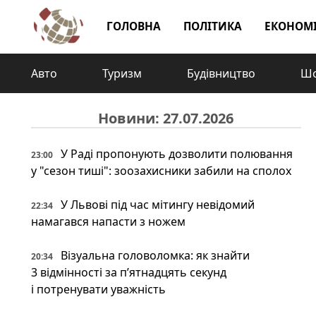
ГОЛОВНА
ПОЛІТИКА
ЕКОНОМ
Авто
Туризм
Будівництво
Шо
Новини: 27.07.2026
У Раді пропонують дозволити полювання
23:00
у "сезон тиші": зоозахисники забили на сполох
У Львові під час мітингу невідомий
22:34
намагався напасти з ножем
Візуальна головоломка: як знайти
20:34
3 відмінності за п’ятнадцять секунд
і потренувати уважність