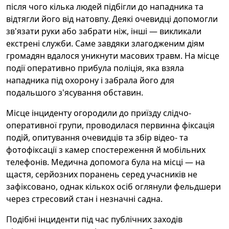
після чого кілька людей підбігли до нападника та
відтягли його від натовпу. Деякі очевидці допомогли
зв'язати руки або забрати ніж, інші — викликали
екстрені служби. Саме завдяки злагодженим діям
громадян вдалося уникнути масових травм. На місце
події оперативно прибула поліція, яка взяла
нападника під охорону і забрала його для
подальшого з'ясування обставин.
Місце інциденту огородили до приїзду слідчо-
оперативної групи, проводилася первинна фіксація
подій, опитування очевидців та збір відео- та
фотофіксації з камер спостереження й мобільних
телефонів. Медична допомога була на місці — на
щастя, серйозних поранень серед учасників не
зафіксовано, однак кількох осіб оглянули фельдшери
через стресовий стан і незначні садна.
Подібні інциденти під час публічних заходів