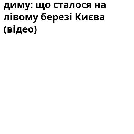
диму: що сталося на
лівому березі Києва
(відео)
Несподівана пожежа змусила мешканців одного з
житлових комплексів лівого берега вийти на вулицю
й поспішно закривати вікна — густий дим швидко
розповсюдився над районом, створивши тривожну
картину для очевидців та привабивши увагу
перехожих і місцевих ЗМІ.
ЖК потонув у густому диму: що сталося
на лівому березі Києва (відео)
Густий білий дим охопив багатоповерхівки