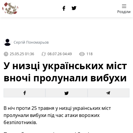
Розділи
Сергій Пономарьов
25.05.25 01:36
08.07.26 04:49
118
У низці українських міст
вночі пролунали вибухи
В ніч проти 25 травня у низці українських міст
пролунали вибухи під час атаки ворожих
безпілотників.