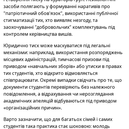
засоби полягають у формуванні наративів про
"патріотичний обов'язок", використанні публічної
стигматизації тих, хто виявляє незгоду, та
заохочуванні "добровольчих" комплектувань під
контролем керівництва вишів.
Юридично тиск може маскуватися під легальні
механізми: наприклад, використання розпоряджень
місцевих адміністрацій, тимчасові призови під
приводом «навчальних зборів» або утиски в правах
тих студентів, хто відкрито відмовляється
співпрацювати. Окремі випадки свідчать про те, що
документи студентів перевіряють без належного
повідомлення, а відрахування чи нерозглядання
академічних апеляцій відбуваються під приводом
«організаційних причин».
Варто зазначити, що для багатьох сімей і самих
студентів така практика стає шоковою: молодь