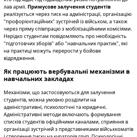
лав армії.
Примусове залучення студентів
реалізується через тиск на адміністрації, організацію
"профорієнтаційних" зустрічей із військом, а також
через пряму співпрацю з мобілізаційними комісіями.
Нерідко студентам повідомляють про необхідність
"підготовчих зборів" або "навчальних практик", які
на практиці можуть перерости у бойове
відрядження.
Як працюють вербувальні механізми в
навчальних закладах
Механізми, що застосовуються для залучення
студентів, можна умовно розділити на
адміністративні, психологічні та юридичні.
Адміністративні методи включають формування
списків студентів офіційними каналами, сприяння в
організації зустрічей з представниками військкоматів
і створення тиску на кураторів груп. Психологічні