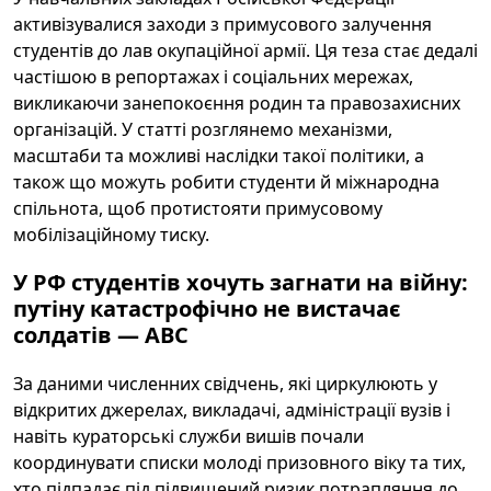
активізувалися заходи з примусового залучення
студентів до лав окупаційної армії. Ця теза стає дедалі
частішою в репортажах і соціальних мережах,
викликаючи занепокоєння родин та правозахисних
організацій. У статті розглянемо механізми,
масштаби та можливі наслідки такої політики, а
також що можуть робити студенти й міжнародна
спільнота, щоб протистояти примусовому
мобілізаційному тиску.
У РФ студентів хочуть загнати на війну:
путіну катастрофічно не вистачає
солдатів — ABC
За даними численних свідчень, які циркулюють у
відкритих джерелах, викладачі, адміністрації вузів і
навіть кураторські служби вишів почали
координувати списки молоді призовного віку та тих,
хто підпадає під підвищений ризик потрапляння до