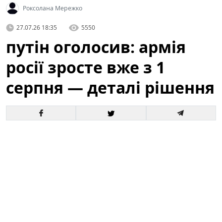
Роксолана Мережко
27.07.26 18:35
5550
путін оголосив: армія
росії зросте вже з 1
серпня — деталі рішення
Офіційне оголошення кремля про збільшення
чисельності збройних сил викликало хвилю запитань
і припущень як усередині росії, так і за її межами. За
словами президента, відповідні кроки набудуть
чинності з 1 серпня, і вже згадується низка
організаційних, кадрових та фінансових рішень для
реалізації цього плану.
Це вже третє рішення про
розширення армії росії від початку року.
Зараз