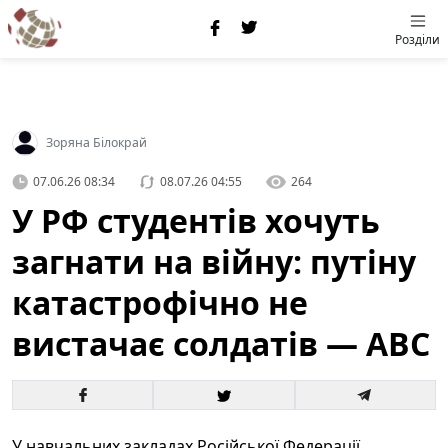
Розділи
Зоряна Білокрай
07.06.26 08:34
08.07.26 04:55
264
У РФ студентів хочуть
загнати на війну: путіну
катастрофічно не
вистачає солдатів — ABC
У навчальних закладах Російської Федерації