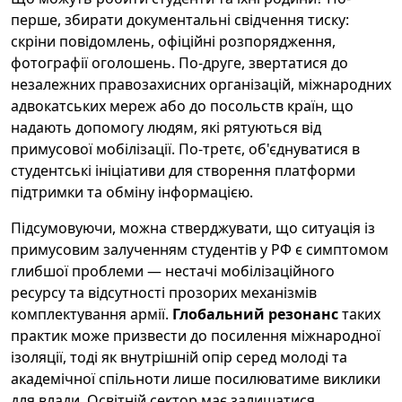
перше, збирати документальні свідчення тиску:
скріни повідомлень, офіційні розпорядження,
фотографії оголошень. По-друге, звертатися до
незалежних правозахисних організацій, міжнародних
адвокатських мереж або до посольств країн, що
надають допомогу людям, які рятуються від
примусової мобілізації. По-третє, об'єднуватися в
студентські ініціативи для створення платформи
підтримки та обміну інформацією.
Підсумовуючи, можна стверджувати, що ситуація із
примусовим залученням студентів у РФ є симптомом
глибшої проблеми — нестачі мобілізаційного
ресурсу та відсутності прозорих механізмів
комплектування армії.
Глобальний резонанс
таких
практик може призвести до посилення міжнародної
ізоляції, тоді як внутрішній опір серед молоді та
академічної спільноти лише посилюватиме виклики
для влади. Освітній сектор має залишатися