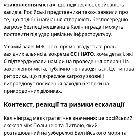
«захоплення міста»
, що підкреслює серйозність
закидів. Російські представники також заявили про
те, що подібні навчання створюють безпосередню
загрозу безпеці мешканців Калінінграда і можуть
поставити під удар цивільну інфраструктуру.
У самій заяві МЗС росії прямо згадується роль
західних альянсів, зокрема
ЄС
і
НАТО
, хоча деталі, які
б підтверджували наміри на проведення операції із
захоплення міста, публічно не наводяться. Це типова
риторика, що підкреслює загрозу ззовні і
виправдовує посилення заходів безпеки на
прикордонних ділянках.
Контекст, реакції та ризики ескалації
Калінінград має стратегічне значення: це російський
ексклав між Польщею та Литвою, який
розташований на узбережжі Балтійського моря та