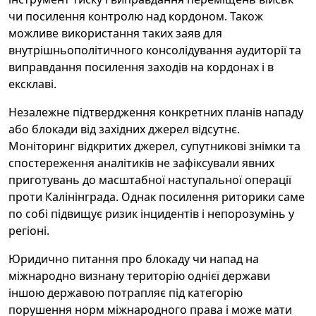
чи посилення контролю над кордоном. Також
можливе використання таких заяв для
внутрішньополітичного консолідування аудиторії та
виправдання посилення заходів на кордонах і в
ексклаві.
Незалежне підтвердження конкретних планів нападу
або блокади від західних джерел відсутнє.
Моніторинг відкритих джерел, супутникові знімки та
спостереження аналітиків не зафіксували явних
приготувань до масштабної наступальної операції
проти Калінінграда. Однак посилення риторики саме
по собі підвищує ризик інцидентів і непорозумінь у
регіоні.
Юридично питання про блокаду чи напад на
міжнародно визнану територію однієї держави
іншою державою потрапляє під категорію
порушення норм міжнародного права і може мати