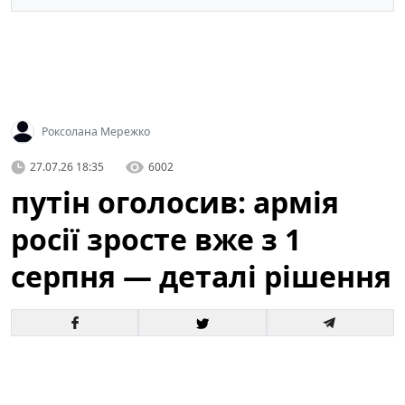
Роксолана Мережко
27.07.26 18:35
6002
путін оголосив: армія
росії зросте вже з 1
серпня — деталі рішення
Офіційне оголошення кремля про збільшення
чисельності збройних сил викликало хвилю запитань