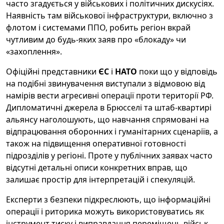
часто згадується у військових і політичних дискусіях.
Наявність там військової інфраструктури, включно з
флотом і системами ППО, робить регіон вкрай
чутливим до будь-яких заяв про «блокаду» чи
«захоплення».
Офіційні представники
ЄС
і
НАТО
поки що у відповідь
на подібні звинувачення виступали з відмовою від
намірів вести агресивні операції проти території РФ.
Дипломатичні джерела в Брюсселі та штаб-квартирі
альянсу наголошують, що навчання спрямовані на
відпрацювання оборонних і гуманітарних сценаріїв, а
також на підвищення оперативної готовності
підрозділів у регіоні. Проте у публічних заявах часто
відсутні детальні описи конкретних вправ, що
залишає простір для інтерпретацій і спекуляцій.
Експерти з безпеки підкреслюють, що інформаційні
операції і риторика можуть використовуватись як
інструмент тиску і виправдання переміщень військ