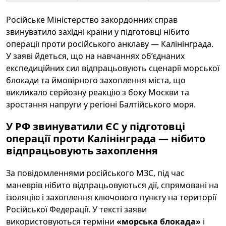
Російське Міністерство закордонних справ
звинуватило західні країни у підготовці нібито
операції проти російського анклаву — Калінінграда.
У заяві йдеться, що на навчаннях об’єднаних
експедиційних сил відпрацьовують сценарії морської
блокади та ймовірного захоплення міста, що
викликало серйозну реакцію з боку Москви та
зростання напруги у регіоні Балтійського моря.
У РФ звинуватили ЄС у підготовці
операції проти Калінінграда — нібито
відпрацьовують захоплення
За повідомленнями російського МЗС, під час
маневрів нібито відпрацьовуються дії, спрямовані на
ізоляцію і захоплення ключового пункту на території
Російської Федерації. У тексті заяви
використовуються терміни
«морська блокада»
і