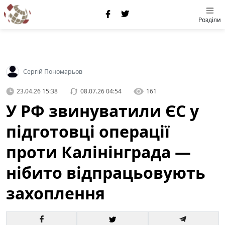
Розділи
Сергій Пономарьов
23.04.26 15:38
08.07.26 04:54
161
У РФ звинуватили ЄС у
підготовці операції
проти Калінінграда —
нібито відпрацьовують
захоплення