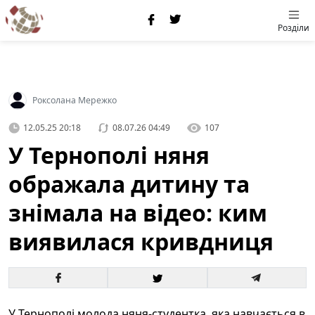
Розділи
Роксолана Мережко
12.05.25 20:18
08.07.26 04:49
107
У Тернополі няня
ображала дитину та
знімала на відео: ким
виявилася кривдниця
У Тернополі молода няня-студентка, яка навчається в