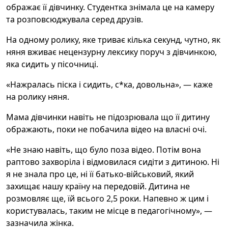
ображає її дівчинку. Студентка знімала це на камеру
та розповсюджувала серед друзів.
На одному ролику, яке триває кілька секунд, чутно, як
няня вживає нецензурну лексику поруч з дівчинкою,
яка сидить у пісочниці.
«Нажралась піска і сидить, с*ка, довольна», — каже
на ролику няня.
Мама дівчинки навіть не підозрювала що її дитину
ображають, поки не побачила відео на власні очі.
«Не знаю навіть, що було поза відео. Потім вона
раптово захворіла і відмовилася сидіти з дитиною. Ні
я не знала про це, ні її батько-військовий, який
захищає нашу країну на передовій. Дитина не
розмовляє ще, їй всього 2,5 роки. Напевно ж цим і
користувалась, таким не місце в педагогічному», —
зазначила жінка.