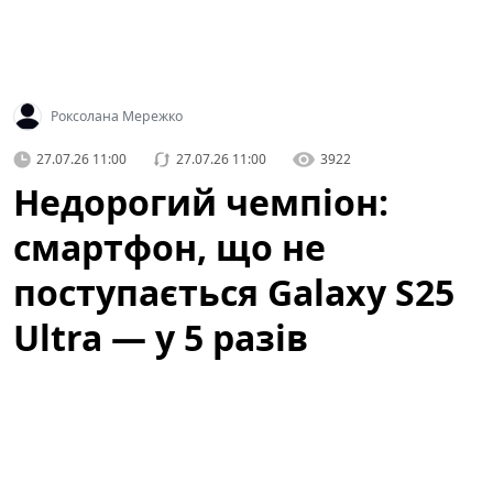
Роксолана Мережко
27.07.26 11:00
27.07.26 11:00
3922
Недорогий чемпіон:
смартфон, що не
поступається Galaxy S25
Ultra — у 5 разів
дешевший (фото)