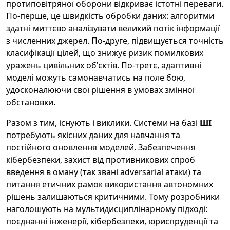
протиповітряної оборони відкриває істотні переваги.
По-перше, це швидкість обробки даних: алгоритми
здатні миттєво аналізувати великий потік інформації
з численних джерел. По-друге, підвищується точність
класифікації цілей, що знижує ризик помилкових
уражень цивільних об'єктів. По-третє, адаптивні
моделі можуть самонавчатись на поле бою,
удосконалюючи свої рішення в умовах змінної
обстановки.
Разом з тим, існують і виклики. Системи на базі
ШІ
потребують якісних даних для навчання та
постійного оновлення моделей. Забезпечення
кібербезпеки, захист від противникових спроб
введення в оману (так звані adversarial атаки) та
питання етичних рамок використання автономних
рішень залишаються критичними. Тому розробники
наголошують на мультидисциплінарному підході:
поєднанні інженерії, кібербезпеки, юриспруденції та