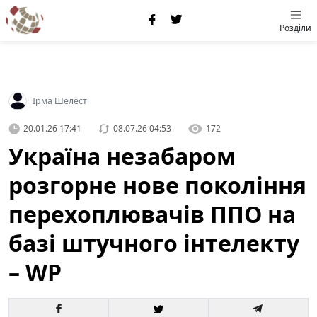
Розділи
Ірма Шелест
20.01.26 17:41
08.07.26 04:53
172
Україна незабаром
розгорне нове покоління
перехоплювачів ППО на
базі штучного інтелекту
– WP