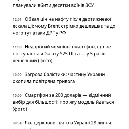
планували вбити десятки воїнів ЗСУ
Обвал цін на нафту після двотижневої
12:01
ескалації: чому Brent стрімко дешевшає та до
чого тут атаки ДРГ у РФ
Недорогий чемпіон: смартфон, що не
11:00
поступається Galaxy S25 Ultra — у 5 разів
дешевший (фото)
Загроза балістики: частину України
10:00
охопила повітряна тривога
Смартфон за 200 доларів — відмінний
10:00
вибір для більшості: про яку модель йдеться
(фото)
Яке церковне свято в Україні 28 липня:
08:34