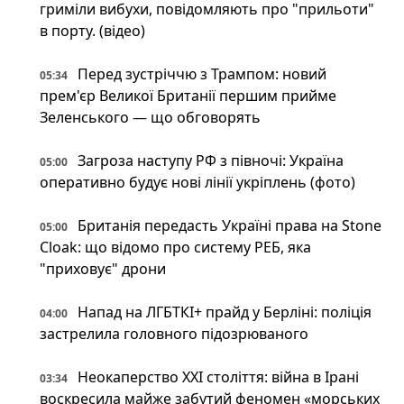
гриміли вибухи, повідомляють про "прильоти"
в порту. (відео)
Перед зустріччю з Трампом: новий
05:34
прем'єр Великої Британії першим прийме
Зеленського — що обговорять
Загроза наступу РФ з півночі: Україна
05:00
оперативно будує нові лінії укріплень (фото)
Британія передасть Україні права на Stone
05:00
Cloak: що відомо про систему РЕБ, яка
"приховує" дрони
Напад на ЛГБТКІ+ прайд у Берліні: поліція
04:00
застрелила головного підозрюваного
Неокаперство XXI століття: війна в Ірані
03:34
воскресила майже забутий феномен «морських