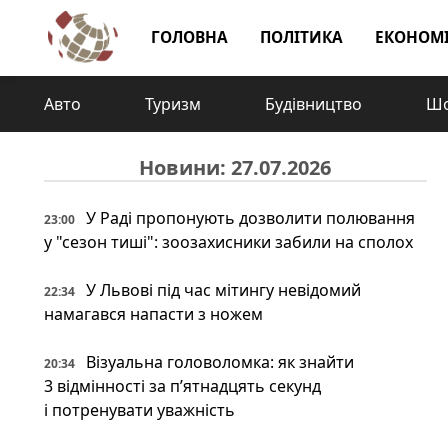
ГОЛОВНА
ПОЛІТИКА
ЕКОНОМ
Авто
Туризм
Будівництво
Шо
Новини: 27.07.2026
У Раді пропонують дозволити полювання
23:00
у "сезон тиші": зоозахисники забили на сполох
У Львові під час мітингу невідомий
22:34
намагався напасти з ножем
Візуальна головоломка: як знайти
20:34
3 відмінності за п’ятнадцять секунд
і потренувати уважність