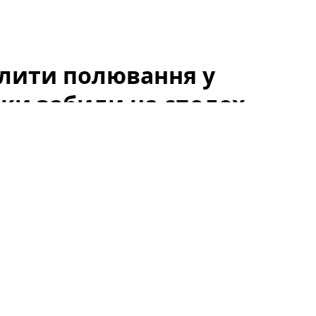
олити полювання у
ики забили на сполох
я як «відпочинок». UAnimals закликає
кликало миттєву реакцію зоозахисників,
кільки воно змінює підходи до охорони дикої фауни
а, яка має на меті визнати полювання
ативних обмежень, вже стала предметом гарячих
ювання у "сезон тиші":