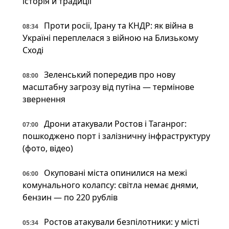
історія й традиції
Проти росії, Ірану та КНДР: як війна в
08:34
Україні переплелася з війною на Близькому
Сході
Зеленський попередив про нову
08:00
масштабну загрозу від путіна — термінове
звернення
Дрони атакували Ростов і Таганрог:
07:00
пошкоджено порт і залізничну інфраструктуру
(фото, відео)
Окуповані міста опинилися на межі
06:00
комунального колапсу: світла немає днями,
бензин — по 220 рублів
Ростов атакували безпілотники: у місті
05:34