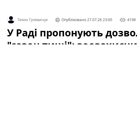
Тихон Гулевичук
Опубліковано
27.07.26 23:00
4198
У Раді пропонують дозв
"сезон тиші": зоозахисн
У Раді зареєстрували законопроєкт про полюванн
нардепів відхилити документ.
Це формулювання ви
екологічних організацій і частини громадськості, ос
в періоди, коли тварини найбільш вразливі. Ініціатив
розважальною активністю й зняти частину адміністр
дискусій у суспільстві та професійних колах.
У Раді пропонують дозволити пол
зоозахисники забили на сполох