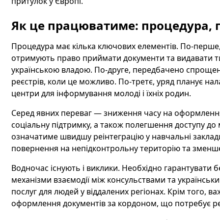
притулок у Європі.
Як це працюватиме: процедура, 
Процедура має кілька ключових елементів. По-перше,
отримують право приймати документи та видавати ти
українською владою. По-друге, передбачено спрощен
реєстрів, коли це можливо. По-третє, уряд планує нал
центри для інформування молоді і їхніх родин.
Серед явних переваг — зниження часу на оформлення, 
соціальну підтримку, а також полегшення доступу до 
означатиме швидшу реінтеграцію у навчальні заклад
повернення на непідконтрольну територію та зменш
Водночас існують і виклики. Необхідно гарантувати б
механізми взаємодії між консульствами та українськ
послуг для людей у віддалених регіонах. Крім того, 
оформлення документів за кордоном, що потребує ре