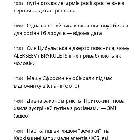
путін оголосив: армія росії зросте вже з 1
18:35
серпня — деталі рішення
Одна європейська країна скасовує безвіз
18:00
для росіян і білорусів — відома дата
Оля Цибульська відверто пояснила, чому
17:01
ALEKSEEV і BRYKULETS її не приваблюють як
чоловіки
Машу Єфросиніну обікрали під час
17:00
відпочинку в Іспанії (фото)
Дивна закономірність: Пригожин і нова
14:00
хвиля зустрічей путіна з росіянами — ЗМІ
(відео)
Пастка під виглядом "вечірки": на
14:00
Харківщині затримали агентів ФСБ, які