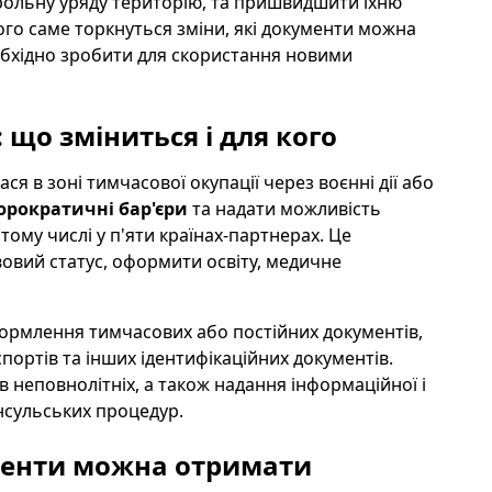
рольну уряду територію, та пришвидшити їхню
 кого саме торкнуться зміни, які документи можна
обхідно зробити для скористання новими
 що зміниться і для кого
я в зоні тимчасової окупації через воєнні дії або
юрократичні бар'єри
та надати можливість
ому числі у п'яти країнах-партнерах. Це
вий статус, оформити освіту, медичне
рмлення тимчасових або постійних документів,
ортів та інших ідентифікаційних документів.
 неповнолітніх, а також надання інформаційної і
нсульських процедур.
ументи можна отримати