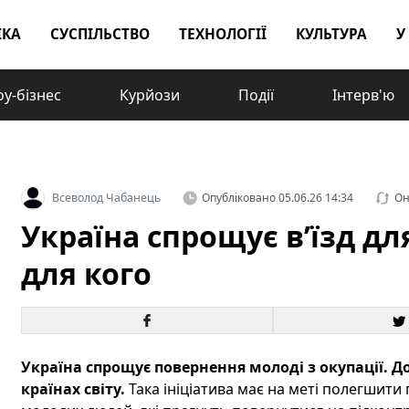
ІКА
СУСПІЛЬСТВО
ТЕХНОЛОГІЇ
КУЛЬТУРА
У
у-бізнес
Курйози
Події
Інтерв'ю
Всеволод Чабанець
Опубліковано
05.06.26 14:34
Он
Україна спрощує в’їзд дл
для кого
Україна спрощує повернення молоді з окупації. 
країнах світу.
Така ініціатива має на меті полегшити 