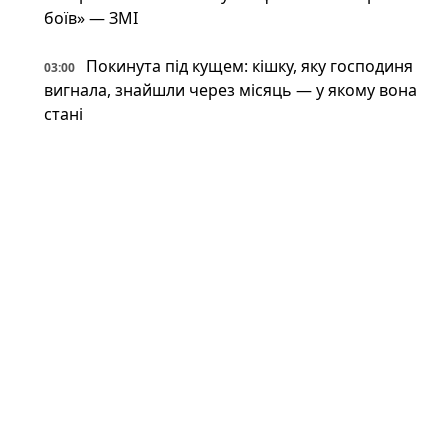
боїв» — ЗМІ
Покинута під кущем: кішку, яку господиня
03:00
вигнала, знайшли через місяць — у якому вона
стані
Фантастична живучість: VW Touareg з
03:00
України поїхав після влучення баллістичної
ракети (відео)
Астрономи вперше виявили антиматерію
02:34
поза Молочним Шляхом — вона інша, ніж
вважали (фото)
Патрульні встигли вибігти з авто перед
02:34
ударом: у Краматорську є поранений
Пожежна криза у Франції — Макрон
02:01