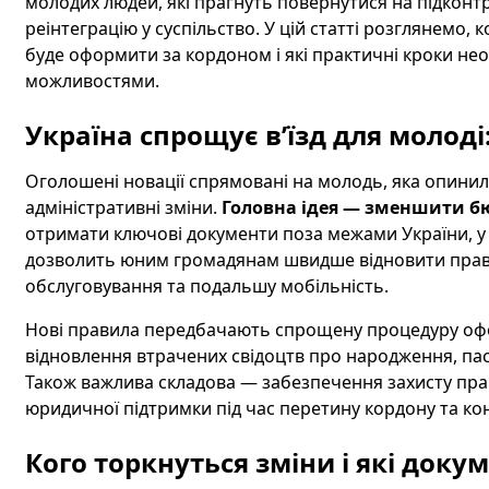
молодих людей, які прагнуть повернутися на підконт
реінтеграцію у суспільство. У цій статті розглянемо,
буде оформити за кордоном і які практичні кроки не
можливостями.
Україна спрощує в’їзд для молоді:
Оголошені новації спрямовані на молодь, яка опинилас
адміністративні зміни.
Головна ідея — зменшити б
отримати ключові документи поза межами України, у т
дозволить юним громадянам швидше відновити право
обслуговування та подальшу мобільність.
Нові правила передбачають спрощену процедуру офо
відновлення втрачених свідоцтв про народження, пасп
Також важлива складова — забезпечення захисту прав
юридичної підтримки під час перетину кордону та ко
Кого торкнуться зміни і які док