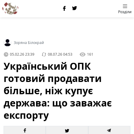
Розділи
Зоряна Білокрай
05.02.26 23:39
08.07.26 04:53
161
Український ОПК
готовий продавати
більше, ніж купує
держава: що заважає
експорту