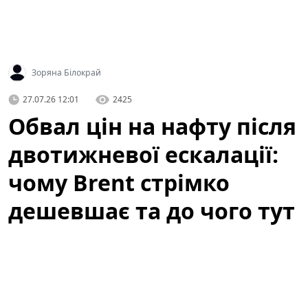
Зоряна Білокрай
27.07.26 12:01
2425
Обвал цін на нафту після
двотижневої ескалації:
чому Brent стрімко
дешевшає та до чого тут
атаки ДРГ у РФ