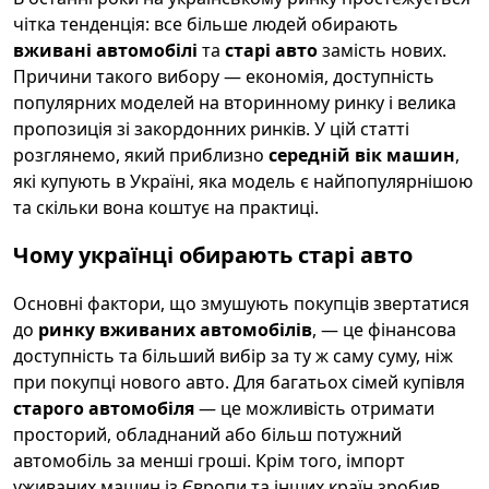
чітка тенденція: все більше людей обирають
вживані автомобілі
та
старі авто
замість нових.
Причини такого вибору — економія, доступність
популярних моделей на вторинному ринку і велика
пропозиція зі закордонних ринків. У цій статті
розглянемо, який приблизно
середній вік машин
,
які купують в Україні, яка модель є найпопулярнішою
та скільки вона коштує на практиці.
Чому українці обирають старі авто
Основні фактори, що змушують покупців звертатися
до
ринку вживаних автомобілів
, — це фінансова
доступність та більший вибір за ту ж саму суму, ніж
при покупці нового авто. Для багатьох сімей купівля
старого автомобіля
— це можливість отримати
просторий, обладнаний або більш потужний
автомобіль за менші гроші. Крім того, імпорт
уживаних машин із Європи та інших країн зробив