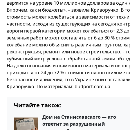
держится на уровне 10 миллионов долларов за один 
Впрочем, как и бюджеты», – заявила Криворучко. В т
стоимость может колебаться в зависимости от техн
частности, исходя из существующих на сегодня конт
дороги первой категории может колебаться от 2,3 до
земляных работ может составлять от 6 до 30 % стоим
колебание можно объяснить различным грунтом, хар
реконструкция, ремонт или новое строительство. Чт
кубический метр условно обработанной земли обходит
На долю основания из каменного материала и непос
приходится от 24 до 72 % стоимости одного километ
безопасности движения, то в Украине они составляли
Криворучко. По материалам:
budport.com.ua
Читайте також:
Дом на Станиславского — кто
ответит за разрушенный