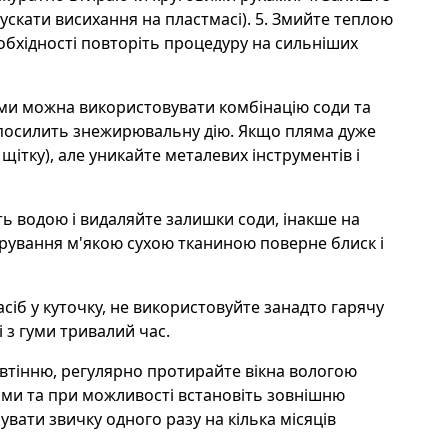
ускати висихання на пластмасі). 5. Змийте теплою
обхідності повторіть процедуру на сильніших
ми можна використовувати комбінацію соди та
е посилить знежирювальну дію. Якщо пляма дуже
 щітку), але уникайте металевих інструментів і
 водою і видаляйте залишки соди, інакше на
ірування м'якою сухою тканиною поверне блиск і
сіб у куточку, не використовуйте занадто гарячу
 з гуми тривалий час.
втінню, регулярно протирайте вікна вологою
нами та при можливості встановіть зовнішню
вати звичку одного разу на кілька місяців