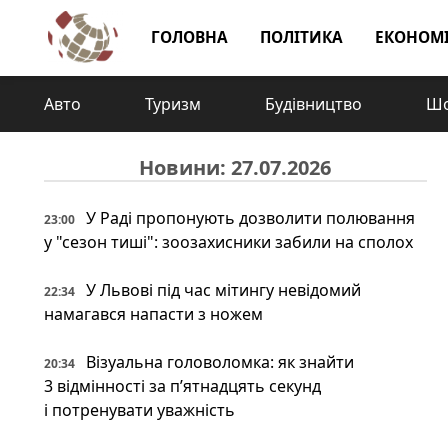
ГОЛОВНА
ПОЛІТИКА
ЕКОНОМ
Авто
Туризм
Будівництво
Шо
Новини: 27.07.2026
У Раді пропонують дозволити полювання
23:00
у "сезон тиші": зоозахисники забили на сполох
У Львові під час мітингу невідомий
22:34
намагався напасти з ножем
Візуальна головоломка: як знайти
20:34
3 відмінності за п’ятнадцять секунд
і потренувати уважність