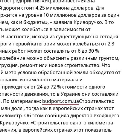
 госпредприятия «Укрдоринвест» Елена
 дороги стоит 4,25 миллиона долларов. Для
ержится на уровне 10 миллионов долларов за один
м, как и бюджеты», – заявила Криворучко. В то
ть может колебаться в зависимости от
В частности, исходя из существующих на сегодня
роги первой категории может колебаться от 2,3
яных работ может составлять от 6 до 30 %
е колебание можно объяснить различным грунтом,
трукция, ремонт или новое строительство. Что
ий метр условно обработанной земли обходится от
основания из каменного материала и
 приходится от 24 до 72 % стоимости одного
пасности движения, то в Украине они составляли
о. По материалам:
budport.com.ua
Строительство
млн долл., тогда как в европейских странах этот
н километр. Об этом сообщила директор входящего
 Криворучко. «Строительство одного километра
внения, в европейских странах этот показатель