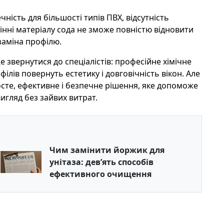
чність для більшості типів ПВХ, відсутність
рінні матеріалу сода не зможе повністю відновити
 заміна профілю.
 звернутися до спеціалістів: професійне хімічне
лів повернуть естетику і довговічність вікон. Але
осте, ефективне і безпечне рішення, яке допоможе
гляд без зайвих витрат.
Чим замінити йоржик для
унітаза: дев’ять способів
ефективного очищення