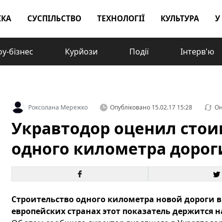
ІКА
СУСПІЛЬСТВО
ТЕХНОЛОГІЇ
КУЛЬТУРА
У
у-бізнес
Курйози
Події
Інтерв'ю
Роксолана Мережко
Опубліковано
15.02.17 15:28
Он
Укравтодор оценил стои
одного километра дорог
Строительство одного километра новой дороги в У
европейских странах этот показатель держится н