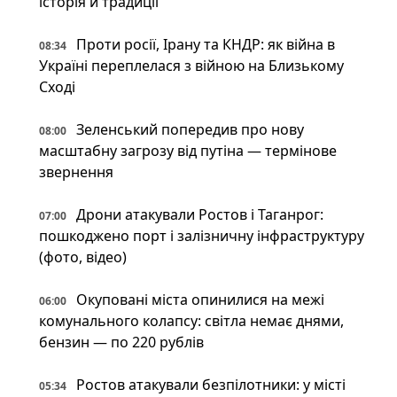
історія й традиції
Проти росії, Ірану та КНДР: як війна в
08:34
Україні переплелася з війною на Близькому
Сході
Зеленський попередив про нову
08:00
масштабну загрозу від путіна — термінове
звернення
Дрони атакували Ростов і Таганрог:
07:00
пошкоджено порт і залізничну інфраструктуру
(фото, відео)
Окуповані міста опинилися на межі
06:00
комунального колапсу: світла немає днями,
бензин — по 220 рублів
Ростов атакували безпілотники: у місті
05:34