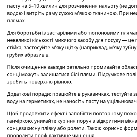
пасту на 5–10 хвилин для розчинення нальоту (не доп
водою і витріть раму сухою м'якою тканиною. При не
плямах.
Для боротьби із застарілими або тютюновими пляма
невеликої кількості миючого засобу для посуду — ц
стійка, застосуйте м'яку щітку (наприклад, м'яку зубну
грубих абразивів.
Після очищення завжди ретельно промивайте область
сонці можуть залишатися білі плями. Підсумкове пол
зробить поверхню рівною.
Додаткові поради: працюйте в рукавичках, тестуйте за
воду на герметиках, не наносіть пасту на ущільнювачі
Щоб продовжити ефект і запобігти повторному пожо
ганчіркою, уникайте куріння поруч з відкритими вік
сонцезахисну плівку або ролети. Також корисно форму
проводити профілактичне чищення.