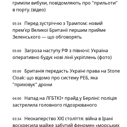
гриміли вибухи, повідомляють про "прильоти"
в порту. (відео)
Перед зустріччю з Трампом: новий
05:34
прем'єр Великої Британії першим прийме
Зеленського — що обговорять
Загроза наступу РФ з півночі: Україна
05:00
оперативно будує нові лінії укріплень (фото)
Британія передасть Україні права на Stone
05:00
Cloak: що відомо про систему РЕБ, яка
"приховує" дрони
Напад на ЛГБТКІ+ прайд у Берліні: поліція
04:00
застрелила головного підозрюваного
Неокаперство XXI століття: війна в Ірані
03:34
воскресила майже забутий феномен «морських