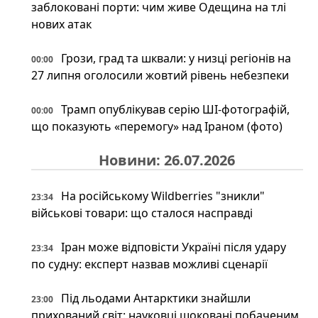
заблоковані порти: чим живе Одещина на тлі
нових атак
Грози, град та шквали: у низці регіонів на
00:00
27 липня оголосили жовтий рівень небезпеки
Трамп опублікував серію ШІ-фотографій,
00:00
що показують «перемогу» над Іраном (фото)
Новини: 26.07.2026
На російському Wildberries "зникли"
23:34
військові товари: що сталося насправді
Іран може відповісти Україні після удару
23:34
по судну: експерт назвав можливі сценарії
Під льодами Антарктики знайшли
23:00
прихований світ: науковці шоковані побаченим