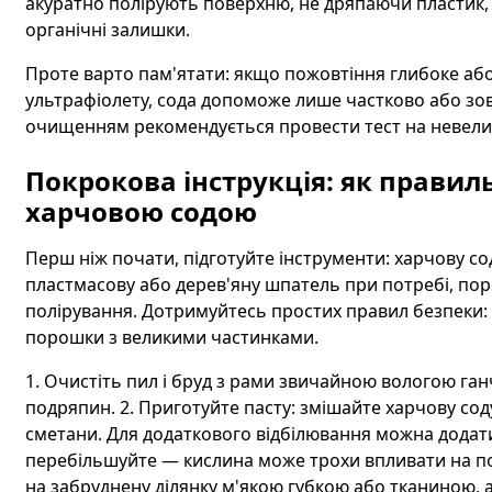
акуратно полірують поверхню, не дряпаючи пластик,
органічні залишки.
Проте варто пам'ятати: якщо пожовтіння глибоке або
ультрафіолету, сода допоможе лише частково або зов
очищенням рекомендується провести тест на невеликі
Покрокова інструкція: як правиль
харчовою содою
Перш ніж почати, підготуйте інструменти: харчову соду
пластмасову або дерев'яну шпатель при потребі, поро
полірування. Дотримуйтесь простих правил безпеки: 
порошки з великими частинками.
1. Очистіть пил і бруд з рами звичайною вологою га
подряпин. 2. Приготуйте пасту: змішайте харчову соду
сметани. Для додаткового відбілювання можна додати
перебільшуйте — кислина може трохи впливати на пов
на забруднену ділянку м'якою губкою або тканиною, 