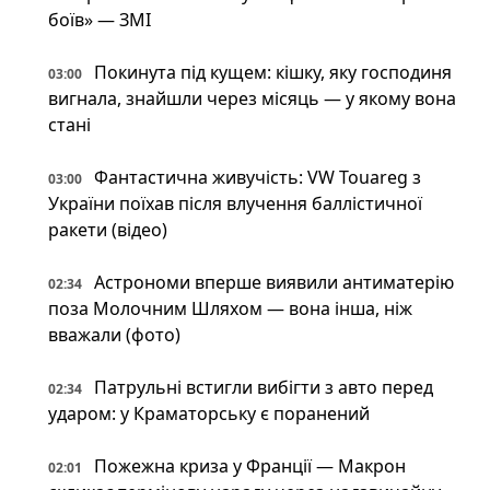
боїв» — ЗМІ
Покинута під кущем: кішку, яку господиня
03:00
вигнала, знайшли через місяць — у якому вона
стані
Фантастична живучість: VW Touareg з
03:00
України поїхав після влучення баллістичної
ракети (відео)
Астрономи вперше виявили антиматерію
02:34
поза Молочним Шляхом — вона інша, ніж
вважали (фото)
Патрульні встигли вибігти з авто перед
02:34
ударом: у Краматорську є поранений
Пожежна криза у Франції — Макрон
02:01