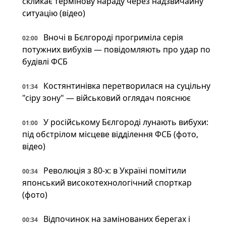
скликає термінову нараду через надзвичайну
ситуацію (відео)
Вночі в Бєлгороді прогриміла серія
02:00
потужних вибухів — повідомляють про удар по
будівлі ФСБ
Костянтинівка перетворилася на суцільну
01:34
"сіру зону" — військовий оглядач пояснює
У російському Бєлгороді лунають вибухи:
01:00
під обстрілом місцеве відділення ФСБ (фото,
відео)
Революція з 80-х: в Україні помітили
00:34
японський високотехнологічний спорткар
(фото)
Відпочинок на замінованих берегах і
00:34