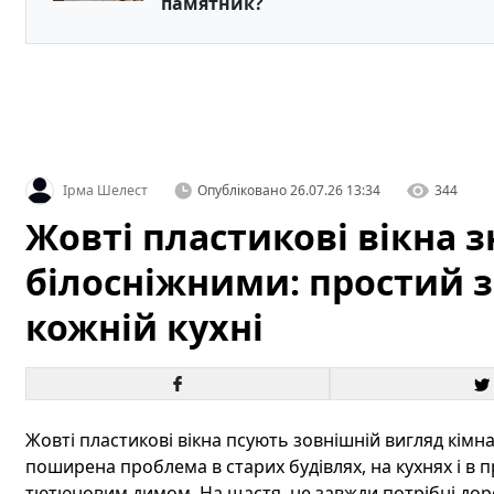
памятник?
Ірма Шелест
Опубліковано
26.07.26 13:34
344
Жовті пластикові вікна з
білосніжними: простий з
кожній кухні
Жовті пластикові вікна псують зовнішній вигляд кімнат
поширена проблема в старих будівлях, на кухнях і в
тютюновим димом. На щастя, не завжди потрібні доро