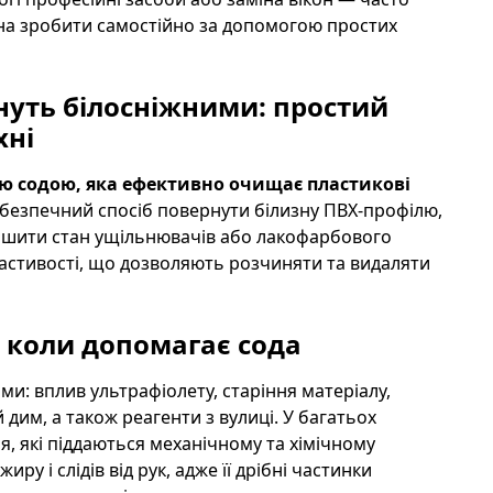
на зробити самостійно за допомогою простих
ануть білосніжними: простий
хні
ю содою, яка ефективно очищає пластикові
 безпечний спосіб повернути білизну ПВХ-профілю,
ршити стан ущільнювачів або лакофарбового
ластивості, що дозволяють розчиняти та видаляти
і коли допомагає сода
: вплив ультрафіолету, старіння матеріалу,
им, а також реагенти з вулиці. У багатьох
, які піддаються механічному та хімічному
ру і слідів від рук, адже її дрібні частинки