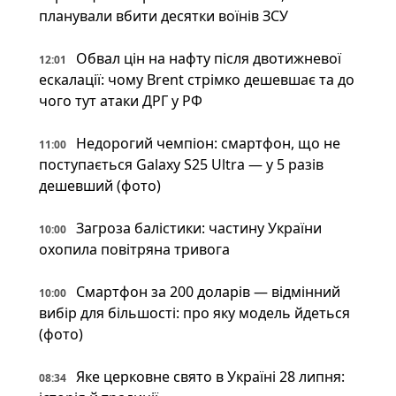
планували вбити десятки воїнів ЗСУ
Обвал цін на нафту після двотижневої
12:01
ескалації: чому Brent стрімко дешевшає та до
чого тут атаки ДРГ у РФ
Недорогий чемпіон: смартфон, що не
11:00
поступається Galaxy S25 Ultra — у 5 разів
дешевший (фото)
Загроза балістики: частину України
10:00
охопила повітряна тривога
Смартфон за 200 доларів — відмінний
10:00
вибір для більшості: про яку модель йдеться
(фото)
Яке церковне свято в Україні 28 липня:
08:34