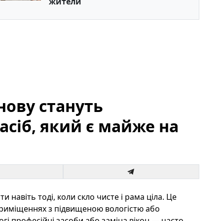
жители
нову стануть
асіб, який є майже на
и навіть тоді, коли скло чисте і рама ціла. Це
 приміщеннях з підвищеною вологістю або
гі професійні засоби або заміна вікон — часто