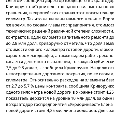
Об этом сообщила директор входящего в Укравтодор
Криворучко. «Строительство одного километра новой
сравнения, в европейских странах этот показатель д
километр. Так что наши цены намного меньше. Впроче
же время, по словам главы госпредприятия, стоимос
технических решений различной степени сложности. 
контрактов, один километр капитального ремонта до
до 2,8 млн долл. Криворучко отметила, что доля земл
стоимости одного километра готовой дороги. «Тако
характером ландшафта, а также видом работ: реконс
касается денежного выражения, то каждый кубическ
7,5 до 9,3 долл.», – сообщила Криворучко. На долю 
непосредственно дорожного покрытия, по ее словам,
километра. Относительно расходов на элементы безо
от 2,7 до 5,7 % цены контракта, сообщила Криворучк
одного километра новой дороги в Украине стоит 4,25 
показатель держится на уровне 10 млн долл. за оди
в Укравтодор госпредприятия «Укрдоринвест» Елена
новой дороги стоит 4,25 миллиона долларов. Для сра