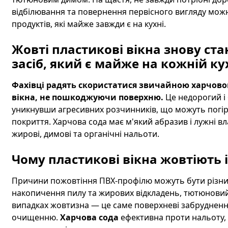
відбілювання та повернення первісного вигляду мож
продуктів, які майже завжди є на кухні.
Жовті пластикові вікна знову ст
засіб, який є майже на кожній ку
Фахівці радять скористатися звичайною харчово
вікна, не пошкоджуючи поверхню.
Це недорогий і
уникнувши агресивних розчинників, що можуть погі
покриття. Харчова сода має м'який абразив і лужні в
жирові, димові та органічні нальоти.
Чому пластикові вікна жовтіють 
Причини пожовтіння ПВХ-профілю можуть бути різними
накопичення пилу та жирових відкладень, тютюновий д
випадках жовтизна — це саме поверхневі забруднення
очищенню.
Харчова сода
ефективна проти нальоту, жи