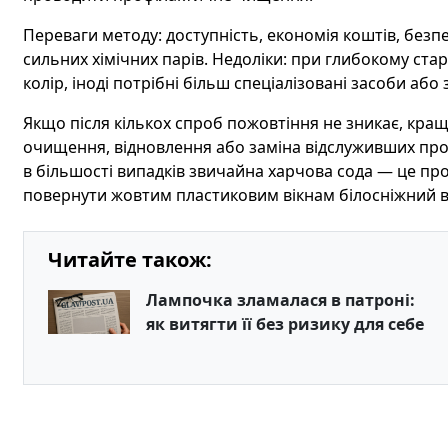
Переваги методу: доступність, економія коштів, безпе
сильних хімічних парів. Недоліки: при глибокому ста
колір, іноді потрібні більш спеціалізовані засоби або
Якщо після кількох спроб пожовтіння не зникає, краще
очищення, відновлення або заміна відслуживших профі
в більшості випадків звичайна харчова сода — це пр
повернути жовтим пластиковим вікнам білосніжний ви
Читайте також:
Лампочка зламалася в патроні:
як витягти її без ризику для себе