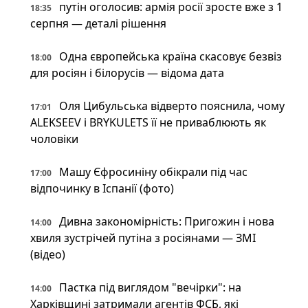
путін оголосив: армія росії зросте вже з 1
18:35
серпня — деталі рішення
Одна європейська країна скасовує безвіз
18:00
для росіян і білорусів — відома дата
Оля Цибульська відверто пояснила, чому
17:01
ALEKSEEV і BRYKULETS її не приваблюють як
чоловіки
Машу Єфросиніну обікрали під час
17:00
відпочинку в Іспанії (фото)
Дивна закономірність: Пригожин і нова
14:00
хвиля зустрічей путіна з росіянами — ЗМІ
(відео)
Пастка під виглядом "вечірки": на
14:00
Харківщині затримали агентів ФСБ, які