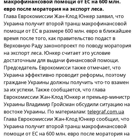
макрофинансовой помощи от ЕС на 600 млн.
евро после моратория на экспорт леса.
Глава Еврокомиссии Жан-Клод Юнкер заявил, что
Украина получит второй транш макрофинансовой
помощи от ЕС в размере 600 млн. евро в ближайшее
время после того, как правительство подаст в
Верховную Раду законопроект по поводу моратория
на экспорт леса. Юнкер считает это условие
достаточным для выдачи финансовой помощи.
Председатель Еврокомисси также отмечает, что
Украина эффективно проводит реформы, поэтому
граждане Украины должны получить что-то взамен
за их успехи. Также сообщается, что глава
Еврокомиссии Жан-Клод Юнкер и премьер-министр
Украины Владимир Гройсман обсудили ситуацию на
востоке Украины. По материалам:
telegraf.com.ua
Глава Еврокомиссии Жан-Клод Юнкер сообщил, что
Украина получит второй транш макрофинансовой
помощи от ЕС на 600 млн. евро после моратория на