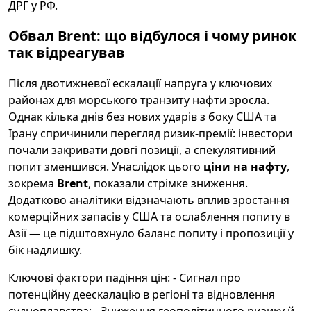
ДРГ у РФ.
Обвал Brent: що відбулося і чому ринок
так відреагував
Після двотижневої ескалації напруга у ключових
районах для морського транзиту нафти зросла.
Однак кілька днів без нових ударів з боку США та
Ірану спричинили перегляд ризик-премії: інвестори
почали закривати довгі позиції, а спекулятивний
попит зменшився. Унаслідок цього
ціни на нафту
,
зокрема
Brent
, показали стрімке зниження.
Додатково аналітики відзначають вплив зростання
комерційних запасів у США та ослаблення попиту в
Азії — це підштовхнуло баланс попиту і пропозиції у
бік надлишку.
Ключові фактори падіння цін: - Сигнал про
потенційну деескалацію в регіоні та відновлення