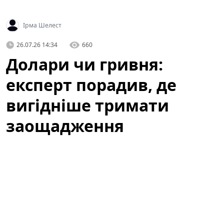
Ірма Шелест
26.07.26 14:34
660
Долари чи гривня:
експерт порадив, де
вигідніше тримати
заощадження
Українці знову стоять перед питанням: де зберігати
свої заощадження — у гривні чи в іноземній валюті?
Рішення залежить від кількох ключових факторів:
горизонту інвестування, рівня довіри до