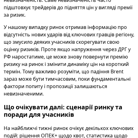
невизначеність. Саме невизначеність часто
підштовхує трейдерів до підняття цін у вигляді премії
за ризик.
У нашому випадку ринок отримав інформацію про
відсутність нових ударів від ключових гравців регіону,
що змусило деяких учасників скорегувати свою
оцінку ризиків. Проте якщо напруження через ДРГ у
РФ наростатиме, це може знову повернути премію
ризику на ринок і змінити динаміку цін на короткий
термін. Тому важливо розуміти, що падіння Brent
зараз може бути тимчасовим, поки фундаментальні
фактори попиту і пропозиції залишаються
невизначеними.
Що очікувати далі: сценарії ринку та
поради для учасників
На найближчі тижні ринок очікує декількох ключових
подій: рішення ОПЕК+ щодо квот, статистика щодо