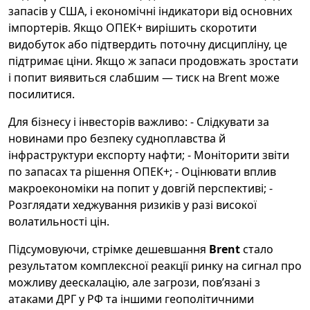
запасів у США, і економічні індикатори від основних
імпортерів. Якщо ОПЕК+ вирішить скоротити
видобуток або підтвердить поточну дисципліну, це
підтримає ціни. Якщо ж запаси продовжать зростати
і попит виявиться слабшим — тиск на Brent може
посилитися.
Для бізнесу і інвесторів важливо: - Слідкувати за
новинами про безпеку судноплавства й
інфраструктури експорту нафти; - Моніторити звіти
по запасах та рішення ОПЕК+; - Оцінювати вплив
макроекономіки на попит у довгій перспективі; -
Розглядати хеджування ризиків у разі високої
волатильності цін.
Підсумовуючи, стрімке дешевшання
Brent
стало
результатом комплексної реакції ринку на сигнал про
можливу деескалацію, але загрози, пов’язані з
атаками ДРГ у РФ та іншими геополітичними