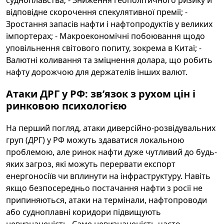
судноплавства; - Зниження геополітичного ризику й
відповідне скорочення спекулятивної премії; -
Зростання запасів нафти і нафтопродуктів у великих
імпортерах; - Макроекономічні побоювання щодо
уповільнення світового попиту, зокрема в Китаї; -
Валютні коливання та зміцнення долара, що робить
нафту дорожчою для держателів інших валют.
Атаки ДРГ у РФ: зв’язок з рухом цін і
ринковою психологією
На перший погляд, атаки диверсійно-розвідувальних
груп (ДРГ) у РФ можуть здаватися локальною
проблемою, але ринок нафти дуже чутливий до будь-
яких загроз, які можуть перервати експорт
енергоносіїв чи вплинути на інфраструктуру. Навіть
якщо безпосередньо постачання нафти з росії не
припиняються, атаки на термінали, нафтопроводи
або судноплавні коридори підвищують