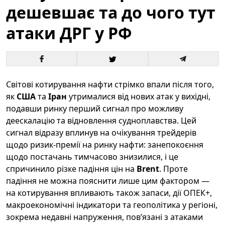
дешевшає та до чого тут
атаки ДРГ у РФ
Світові котирування нафти стрімко впали після того,
як
США
та
Іран
утрималися від нових атак у вихідні,
подавши ринку перший сигнал про можливу
деескалацію та відновлення судноплавства. Цей
сигнал відразу вплинув на очікування трейдерів
щодо ризик-премії на ринку нафти: занепокоєння
щодо постачань тимчасово знизилися, і це
спричинило різке падіння цін на
Brent
. Проте
падіння не можна пояснити лише цим фактором —
на котирування впливають також запаси, дії ОПЕК+,
макроекономічні індикатори та геополітика у регіоні,
зокрема недавні напруження, пов’язані з атаками