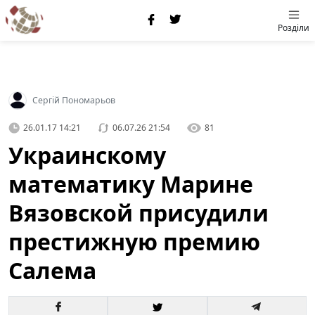
Розділи
Сергій Пономарьов
26.01.17 14:21
06.07.26 21:54
81
Украинскому
математику Марине
Вязовской присудили
престижную премию
Салема