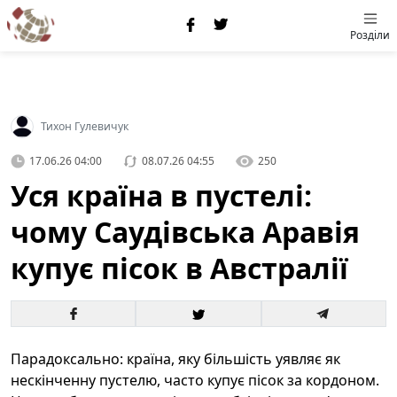
Розділи
Тихон Гулевичук
17.06.26 04:00
08.07.26 04:55
250
Уся країна в пустелі:
чому Саудівська Аравія
купує пісок в Австралії
Парадоксально: країна, яку більшість уявляє як
нескінченну пустелю, часто купує пісок за кордоном.