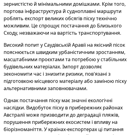
зернистістю й мінімальними домішками. Крім того,
портова інфраструктура й судноплавні маршрути
роблять експорт великих обсягів піску технічно
можливим. Це спрощує постачання до Близького
Сходу, незважаючи на вартість транспортування.
Високий попит у Саудівській Аравії на якісний пісок
пояснюється швидким урбаністичним зростанням,
масштабними проєктами та потребою у стабільних
будівельних матеріалах. Імпорт дозволяє
зекономити час і знизити ризики, пов'язані з
підготовкою місцевого матеріалу або заміною піску
альтернативними заповнювачами.
Однак постачання піску має значні екологічні
наслідки. Видобуток піску в прибережних районах
Австралії може призводити до деградації пляжів,
порушення прибережних екосистем і впливу на
біорізноманіття. У країнах-експортерах ці питання