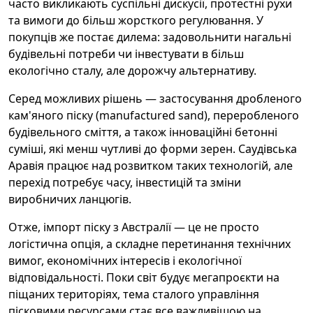
часто викликають суспільні дискусії, протестні рухи
та вимоги до більш жорсткого регулювання. У
покупців же постає дилема: задовольнити нагальні
будівельні потреби чи інвестувати в більш
екологічно сталу, але дорожчу альтернативу.
Серед можливих рішень — застосування дробленого
кам'яного піску (manufactured sand), переробленого
будівельного сміття, а також інноваційні бетонні
суміші, які менш чутливі до форми зерен. Саудівська
Аравія працює над розвитком таких технологій, але
перехід потребує часу, інвестицій та зміни
виробничих ланцюгів.
Отже, імпорт піску з Австралії — це не просто
логістична опція, а складне перетинання технічних
вимог, економічних інтересів і екологічної
відповідальності. Поки світ будує мегапроєкти на
піщаних територіях, тема сталого управління
пісковими ресурсами стає все важливішою на