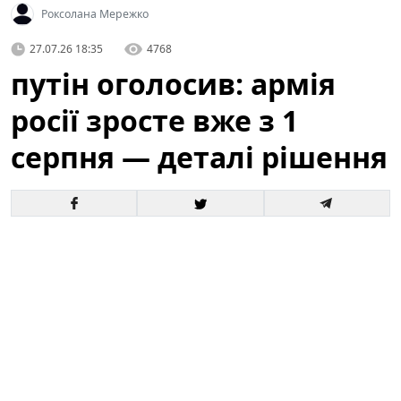
Роксолана Мережко
27.07.26 18:35
4768
путін оголосив: армія
росії зросте вже з 1
серпня — деталі рішення
Офіційне оголошення кремля про збільшення
чисельності збройних сил викликало хвилю запитань
і припущень як усередині росії, так і за її межами. За
словами президента, відповідні кроки набудуть
чинності з 1 серпня, і вже згадується низка
організаційних, кадрових та фінансових рішень для
реалізації цього плану.
Це вже третє рішення про
розширення армії росії від початку року.
Зараз