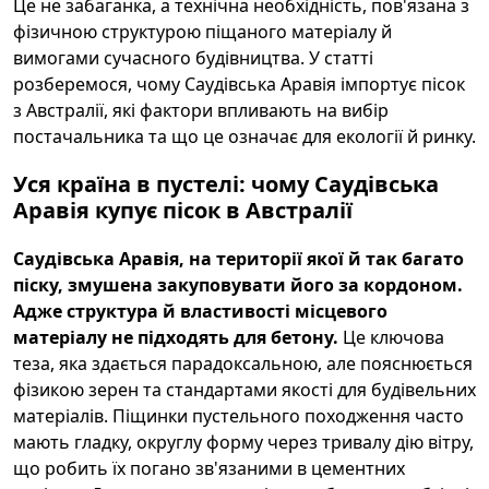
Це не забаганка, а технічна необхідність, пов'язана з
фізичною структурою піщаного матеріалу й
вимогами сучасного будівництва. У статті
розберемося, чому Саудівська Аравія імпортує пісок
з Австралії, які фактори впливають на вибір
постачальника та що це означає для екології й ринку.
Уся країна в пустелі: чому Саудівська
Аравія купує пісок в Австралії
Саудівська Аравія, на території якої й так багато
піску, змушена закуповувати його за кордоном.
Адже структура й властивості місцевого
матеріалу не підходять для бетону.
Це ключова
теза, яка здається парадоксальною, але пояснюється
фізикою зерен та стандартами якості для будівельних
матеріалів. Піщинки пустельного походження часто
мають гладку, округлу форму через тривалу дію вітру,
що робить їх погано зв'язаними в цементних