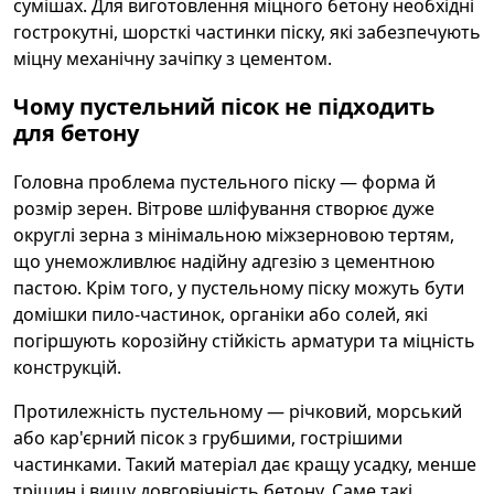
сумішах. Для виготовлення міцного бетону необхідні
гострокутні, шорсткі частинки піску, які забезпечують
міцну механічну зачіпку з цементом.
Чому пустельний пісок не підходить
для бетону
Головна проблема пустельного піску — форма й
розмір зерен. Вітрове шліфування створює дуже
округлі зерна з мінімальною міжзерновою тертям,
що унеможливлює надійну адгезію з цементною
пастою. Крім того, у пустельному піску можуть бути
домішки пило-частинок, органіки або солей, які
погіршують корозійну стійкість арматури та міцність
конструкцій.
Протилежність пустельному — річковий, морський
або кар'єрний пісок з грубшими, гострішими
частинками. Такий матеріал дає кращу усадку, менше
тріщин і вищу довговічність бетону. Саме такі