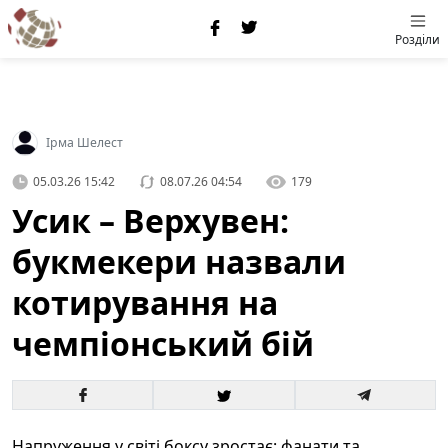
Розділи
Ірма Шелест
05.03.26 15:42
08.07.26 04:54
179
Усик – Верхувен:
букмекери назвали
котирування на
чемпіонський бій
Напруження у світі боксу зростає: фанати та