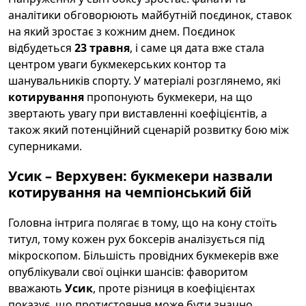
аналітики обговорюють майбутній поєдинок, ставок
на який зростає з кожним днем. Поєдинок
відбудеться
23 травня
, і саме ця дата вже стала
центром уваги букмекерських контор та
шанувальників спорту. У матеріалі розглянемо, які
котирування
пропонують букмекери, на що
звертають увагу при виставленні коефіцієнтів, а
також який потенційний сценарій розвитку бою між
суперниками.
Усик – Верхувен: букмекери назвали
котирування на чемпіонський бій
Головна інтрига полягає в тому, що на кону стоїть
титул, тому кожен рух боксерів аналізується під
мікроскопом. Більшість провідних букмекерів вже
опублікували свої оцінки шансів: фаворитом
вважають
Усик
, проте різниця в коефіцієнтах
показує, що протистояння може бути значно