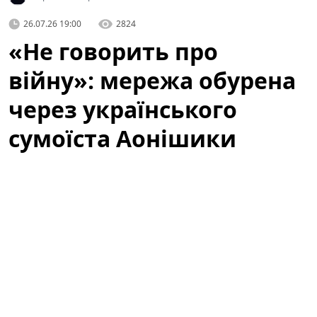
26.07.26 19:00
2824
«Не говорить про
війну»: мережа обурена
через українського
сумоїста Аонішики
У соціальних мережах активно обговорюють
українського сумоїста Данііла Явгусишина, більш
відомого як
Аонішики Арата
. Зокрема, користувачі
мережі обурені тим, що він не висловлює свою
публічну позицію щодо війни, і дискусія навколо
спортсмена перетворилася на широку хвилю
коментарів, припущень та критики.