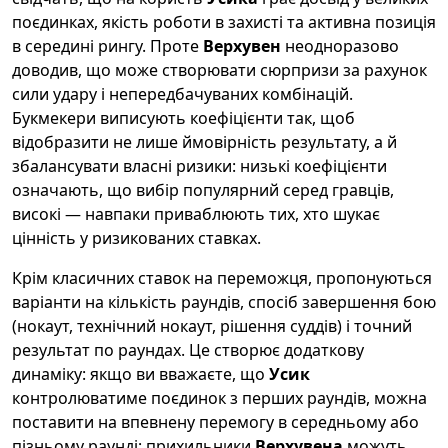
поєдинках, якість роботи в захисті та активна позиція
в середині рингу. Проте
Верхувен
неодноразово
доводив, що може створювати сюрпризи за рахунок
сили удару і непередбачуваних комбінацій.
Букмекери виписують коефіцієнти так, щоб
відобразити не лише ймовірність результату, а й
збалансувати власні ризики: низькі коефіцієнти
означають, що вибір популярний серед гравців,
високі — навпаки приваблюють тих, хто шукає
цінність у ризикованих ставках.
Крім класичних ставок на переможця, пропонуються
варіанти на кількість раундів, спосіб завершення бою
(нокаут, технічний нокаут, рішення суддів) і точний
результат по раундах. Це створює додаткову
динаміку: якщо ви вважаєте, що
Усик
контролюватиме поєдинок з перших раундів, можна
поставити на впевнену перемогу в середньому або
пізньому раунді; прихильники
Верхувена
можуть