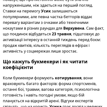
напруженішим, ніж здається на перший погляд.
Ставки на перемогу
Усик
залишаються
популярними, але певна частка бетторів віддає
перевагу варіантам з очками або технічними
нокаутами в різних раундах для
Верхувена
. Сам факт,
що поєдинок відбудеться
23 травня
, підштовхує до
активізації інтересу в останній тиждень перед боєм:
продаж квитків, кількість переглядів в ефірах і
активність у соцмережах лише зростає.
Що кажуть букмекери і як читати
коефіцієнти
Коли букмекери формують
котирування
, вони
враховують багато факторів: форма спортсменів,
останні бої, травми, вагова категорія, психологічна
готовність і навіть погодні умови, якщо бій
планується на відкритій арені. Відгуки експертів
свідчать, що на користь
Усика
грає досвід у великих