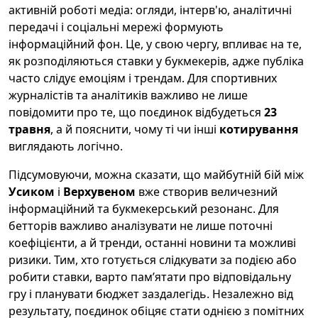
активній роботі медіа: огляди, інтерв'ю, аналітичні
передачі і соціальні мережі формують
інформаційний фон. Це, у свою чергу, впливає на те,
як розподіляються ставки у букмекерів, адже публіка
часто слідує емоціям і трендам. Для спортивних
журналістів та аналітиків важливо не лише
повідомити про те, що поєдинок відбудеться
23
травня
, а й пояснити, чому ті чи інші
котирування
виглядають логічно.
Підсумовуючи, можна сказати, що майбутній бій між
Усиком
і
Верхувеном
вже створив величезний
інформаційний та букмекерський резонанс. Для
бетторів важливо аналізувати не лише поточні
коефіцієнти, а й тренди, останні новини та можливі
ризики. Тим, хто готується слідкувати за подією або
робити ставки, варто пам’ятати про відповідальну
гру і планувати бюджет заздалегідь. Незалежно від
результату, поєдинок обіцяє стати однією з помітних