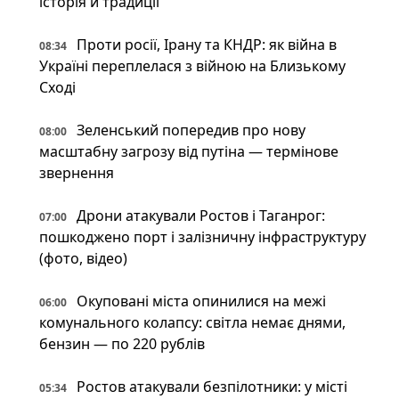
історія й традиції
Проти росії, Ірану та КНДР: як війна в
08:34
Україні переплелася з війною на Близькому
Сході
Зеленський попередив про нову
08:00
масштабну загрозу від путіна — термінове
звернення
Дрони атакували Ростов і Таганрог:
07:00
пошкоджено порт і залізничну інфраструктуру
(фото, відео)
Окуповані міста опинилися на межі
06:00
комунального колапсу: світла немає днями,
бензин — по 220 рублів
Ростов атакували безпілотники: у місті
05:34