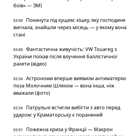
боїв» — ЗМІ
Покинута під кущем: кішку, яку господиня
03:00
вигнала, знайшли через місяць — у якому вона
стані
Фантастична живучість: VW Touareg з
03:00
України поїхав після влучення баллістичної
ракети (відео)
Астрономи вперше виявили антиматерію
02:34
поза Молочним Шляхом — вона інша, ніж
вважали (фото)
Патрульні встигли вибігти з авто перед
02:34
ударом: у Краматорську є поранений
Пожежна криза у Франції — Макрон
02:01