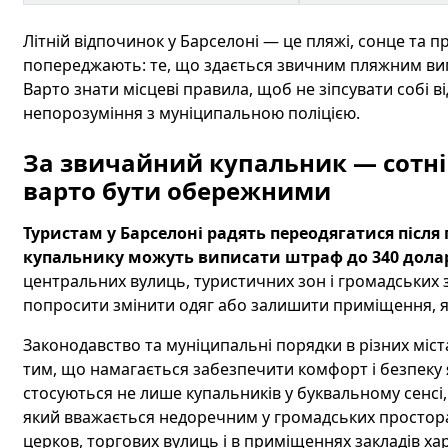
Літній відпочинок у Барселоні — це пляжі, сонце та 
попереджають: те, що здається звичним пляжним виг
Варто знати місцеві правила, щоб не зіпсувати собі 
непорозуміння з муніципальною поліцією.
За звичайний купальник — сотні
варто бути обережними
Туристам у Барселоні радять переодягатися після 
купальнику можуть виписати штраф до 340 долар
центральних вулиць, туристичних зон і громадських з
попросити змінити одяг або залишити приміщення, 
Законодавство та муніципальні порядки в різних міста
тим, що намагається забезпечити комфорт і безпеку як
стосуються не лише купальників у буквальному сенсі, 
який вважається недоречним у громадських просторах
церков, торгових вулиць і в приміщеннях закладів ха