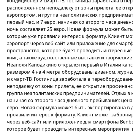
кондиционер и смарт-ТВ. Гостиница заработала в п
расположенном неподалеку от зоны прилета, ее от
аэропортом, и группа неаполитанских предпринимате
первый час, и 7 евро, начиная со второго часа днев
ночь составляет 25 евро. Новая формула может быть
которые уже проявили интерес к формату. Клиент м
аэропорт через веб-сайт или приложение для смартф
пространство, которое будет проводить интересные
книг, а также художественные выставки и творческие
Неаполя Каподикино открылся первый в Италии капс
размером 4 на 4 метра оборудованы диваном, журна
и смарт-ТВ. Гостиница заработала в переоборудова
неподалеку от зоны прилета, ее открытие профинан
группа неаполитанских предпринимателей. Отдых в ка
начиная со второго часа дневного пребывания; цена
евро. Новая формула может быть экспортирована в 
проявили интерес к формату. Клиент может заброни
через веб-сайт или приложение для смартфона Benbo
которое будет проводить интересные мероприятия, к