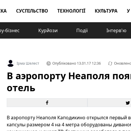
ІКА
СУСПІЛЬСТВО
ТЕХНОЛОГІЇ
КУЛЬТУРА
У
у-бізнес
Курйози
Події
Інтерв'ю
Ірма Шелест
Опубліковано
13.01.17 12:36
Оновлен
В аэропорту Неаполя по
отель
​В аэропорту Неаполя Каподикино открылся первый в
капсулы размером 4 на 4 метра оборудованы дивано