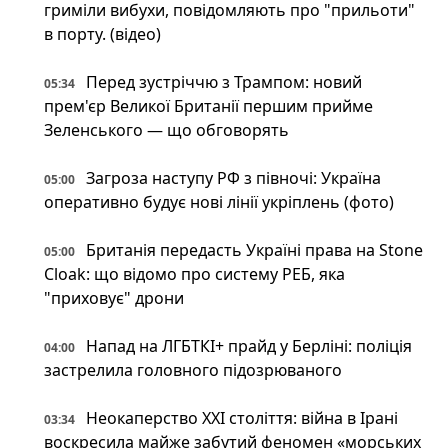
гриміли вибухи, повідомляють про "прильоти"
в порту. (відео)
Перед зустріччю з Трампом: новий
05:34
прем'єр Великої Британії першим прийме
Зеленського — що обговорять
Загроза наступу РФ з півночі: Україна
05:00
оперативно будує нові лінії укріплень (фото)
Британія передасть Україні права на Stone
05:00
Cloak: що відомо про систему РЕБ, яка
"приховує" дрони
Напад на ЛГБТКІ+ прайд у Берліні: поліція
04:00
застрелила головного підозрюваного
Неокаперство XXI століття: війна в Ірані
03:34
воскресила майже забутий феномен «морських