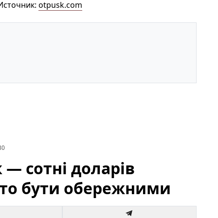
 Источник:
otpusk.com
80
— сотні доларів
рто бути обережними