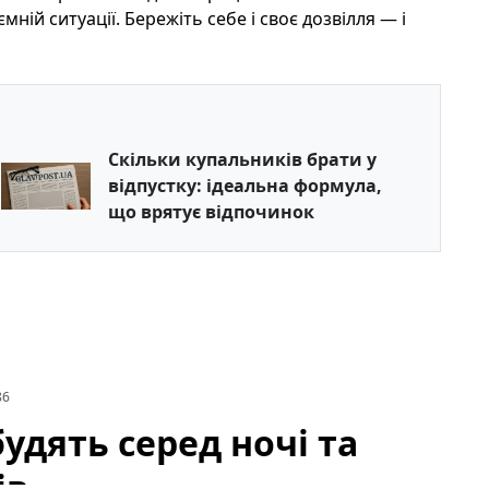
ній ситуації. Бережіть себе і своє дозвілля — і
Скільки купальників брати у
відпустку: ідеальна формула,
що врятує відпочинок
86
будять серед ночі та
ів