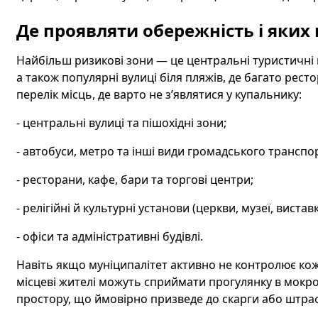
Де проявляти обережність і яких
Найбільш ризикові зони — це центральні туристичні 
а також популярні вулиці біля пляжів, де багато рест
перелік місць, де варто не з’являтися у купальнику:
- центральні вулиці та пішохідні зони;
- автобуси, метро та інші види громадського транспо
- ресторани, кафе, бари та торгові центри;
- релігійні й культурні установи (церкви, музеї, виставк
- офіси та адміністративні будівлі.
Навіть якщо муніципалітет активно не контролює кож
місцеві жителі можуть сприймати прогулянку в мокр
простору, що ймовірно призведе до скарги або штра