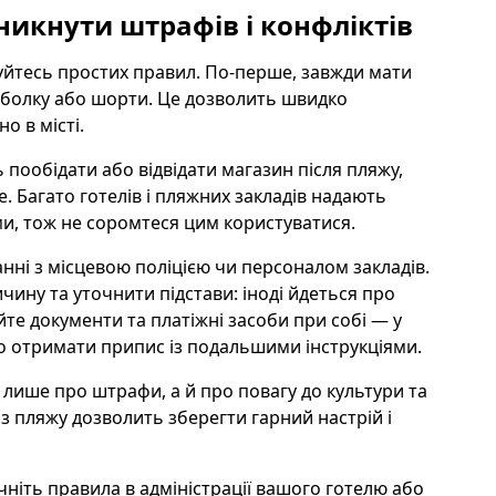
никнути штрафів і конфліктів
йтесь простих правил. По-перше, завжди мати
утболку або шорти. Це дозволить швидко
о в місті.
пообідати або відвідати магазин після пляжу,
. Багато готелів і пляжних закладів надають
и, тож не соромтеся цим користуватися.
анні з місцевою поліцією чи персоналом закладів.
ину та уточнити підстави: іноді йдеться про
йте документи та платіжні засоби при собі — у
о отримати припис із подальшими інструкціями.
лише про штрафи, а й про повагу до культури та
з пляжу дозволить зберегти гарний настрій і
чніть правила в адміністрації вашого готелю або