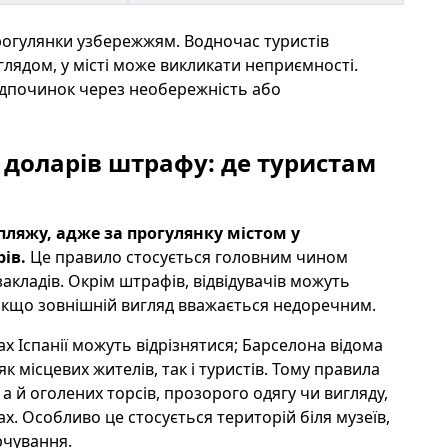
прогулянки узбережжям. Водночас туристів
лядом, у місті може викликати неприємності.
відпочинок через необережність або
 доларів штрафу: де туристам
пляжу, адже за прогулянку містом у
ів.
Це правило стосується головним чином
акладів. Окрім штрафів, відвідувачів можуть
якщо зовнішній вигляд вважається недоречним.
х Іспанії можуть відрізнятися; Барселона відома
 місцевих жителів, так і туристів. Тому правила
а й оголених торсів, прозорого одягу чи вигляду,
. Особливо це стосується територій біля музеїв,
рчування.