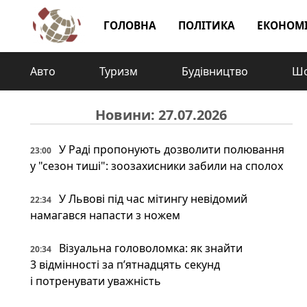
ГОЛОВНА
ПОЛІТИКА
ЕКОНОМ
Авто
Туризм
Будівництво
Шо
Новини: 27.07.2026
У Раді пропонують дозволити полювання
23:00
у "сезон тиші": зоозахисники забили на сполох
У Львові під час мітингу невідомий
22:34
намагався напасти з ножем
Візуальна головоломка: як знайти
20:34
3 відмінності за п’ятнадцять секунд
і потренувати уважність