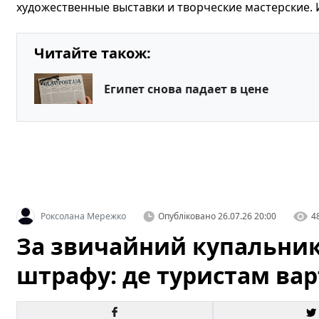
художественные выставки и творческие мастерские.
Читайте також:
Египет снова падает в цене
Роксолана Мережко
Опубліковано
26.07.26 20:00
4
За звичайний купальник 
штрафу: де туристам ва