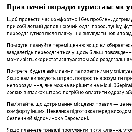
Практичні поради туристам: як у
Щоб провести час комфортно і без проблем, дотриму
при собі легкий доповнюючий одяг: парео, туніку, ф
переодягнутися після пляжу і не виглядати невідповідн
По-друге, плануйте переміщення: якщо ви збираєтесь 
заздалегідь переодягніться у щось більш повсякденне
можливість скористатися туалетом або роздягальням
По-третє, будьте ввічливими та коректними у спілкув
Якщо вам виписують штраф, попросіть зрозуміти прич
непорозуміння, яке можна вирішити на місці. Зберіга
деяких випадках штраф потрібно оплатити одразу аб
Пам’ятайте, що дотримання місцевих правил — це не 
комфорту інших. Невелика підготовка перед виходом 
безпечний відпочинок у Барселоні.
Якщо плануєте тривалі прогулянки після купання, уто