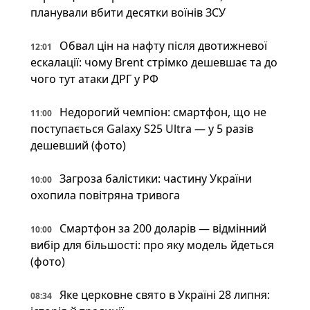
планували вбити десятки воїнів ЗСУ
Обвал цін на нафту після двотижневої
12:01
ескалації: чому Brent стрімко дешевшає та до
чого тут атаки ДРГ у РФ
Недорогий чемпіон: смартфон, що не
11:00
поступається Galaxy S25 Ultra — у 5 разів
дешевший (фото)
Загроза балістики: частину України
10:00
охопила повітряна тривога
Смартфон за 200 доларів — відмінний
10:00
вибір для більшості: про яку модель йдеться
(фото)
Яке церковне свято в Україні 28 липня:
08:34