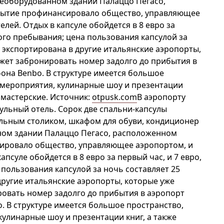
ереоборудованном здании Палаццо Пегасо,
крытие профинансировало общество, управляющее
лей. Отдых в капсуле обойдется в 8 евро за
ного пребывания; цена пользования капсулой за
 экспортирована в другие итальянские аэропорты,
ожет забронировать номер задолго до прибытия в
она Benbo. В структуре имеется большое
 мероприятия, кулинарные шоу и презентации
 мастерские. Источник:
otpusk.com
​В аэропорту
ульный отель. Сорок две спальни-капсулы
льным столиком, шкафом для обуви, кондиционер
нном здании Палаццо Пегасо, расположенном
сировало общество, управляющее аэропортом, и
псуле обойдется в 8 евро за первый час, и 7 евро,
 пользования капсулой за ночь составляет 25
другие итальянские аэропорты, которые уже
ровать номер задолго до прибытия в аэропорт
. В структуре имеется большое пространство,
улинарные шоу и презентации книг, а также