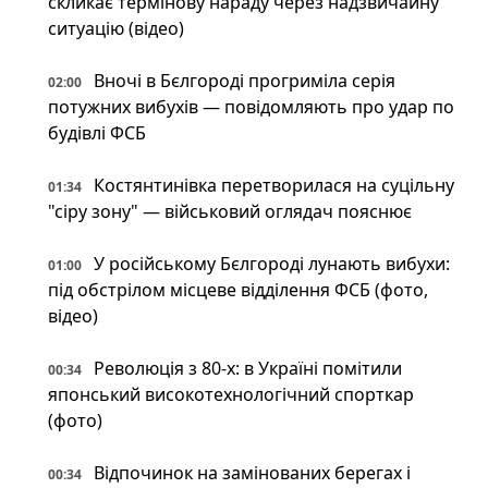
скликає термінову нараду через надзвичайну
ситуацію (відео)
Вночі в Бєлгороді прогриміла серія
02:00
потужних вибухів — повідомляють про удар по
будівлі ФСБ
Костянтинівка перетворилася на суцільну
01:34
"сіру зону" — військовий оглядач пояснює
У російському Бєлгороді лунають вибухи:
01:00
під обстрілом місцеве відділення ФСБ (фото,
відео)
Революція з 80-х: в Україні помітили
00:34
японський високотехнологічний спорткар
(фото)
Відпочинок на замінованих берегах і
00:34