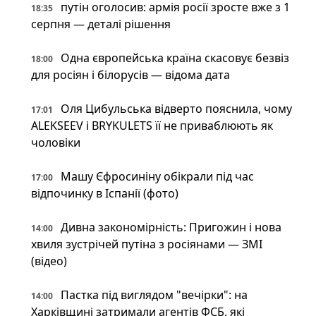
путін оголосив: армія росії зросте вже з 1
18:35
серпня — деталі рішення
Одна європейська країна скасовує безвіз
18:00
для росіян і білорусів — відома дата
Оля Цибульська відверто пояснила, чому
17:01
ALEKSEEV і BRYKULETS її не приваблюють як
чоловіки
Машу Єфросиніну обікрали під час
17:00
відпочинку в Іспанії (фото)
Дивна закономірність: Пригожин і нова
14:00
хвиля зустрічей путіна з росіянами — ЗМІ
(відео)
Пастка під виглядом "вечірки": на
14:00
Харківщині затримали агентів ФСБ, які