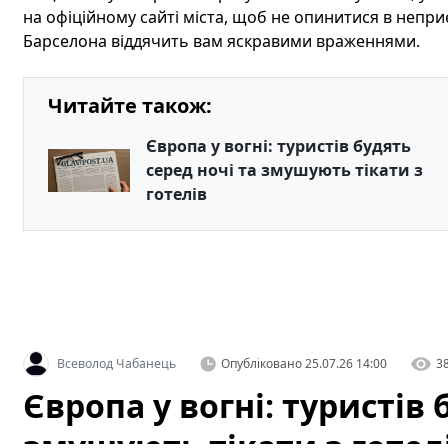
на офіційному сайті міста, щоб не опинитися в неприєм
Барселона віддячить вам яскравими враженнями.
Читайте також:
Європа у вогні: туристів будять
серед ночі та змушують тікати з
готелів
Всеволод Чабанець
Опубліковано
25.07.26 14:00
3
Європа у вогні: туристів 
змушують тікати з готел