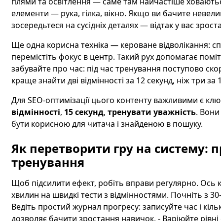
плями та освітлення — саме там найчастіше ховаютьс
елементи — рука, гілка, вікно. Якщо ви бачите невелик
зосередьтеся на сусідніх деталях — відтак у вас зрост
Ще одна корисна техніка — кероване відволікання: сп
перемістіть фокус в центр. Такий рух допомагає поміт
забувайте про час: під час тренування поступово ско
краще знайти дві відмінності за 12 секунд, ніж три за 
Для SEO-оптимізації цього контенту важливими є клю
відмінності
,
15 секунд
,
тренувати уважність
. Вони
бути корисною для читача і знайденою в пошуку.
Як перетворити гру на систему: 
тренування
Щоб підсилити ефект, робіть вправи регулярно. Ось к
хвилин на швидкі тести з відмінностями. Почніть з 30–
Ведіть простий журнал прогресу: записуйте час і кіль
дозволяє бачити зростання навичок. - Варіюйте рівні с