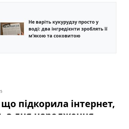
Не варіть кукурудзу просто у
воді: два інгредієнти зроблять її
м’якою та соковитою
75
що підкорила інтернет,
ь з дня народження