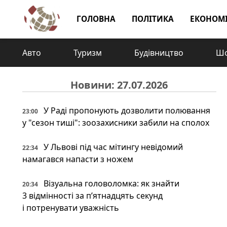
ГОЛОВНА
ПОЛІТИКА
ЕКОНОМ
Авто
Туризм
Будівництво
Шо
Новини: 27.07.2026
У Раді пропонують дозволити полювання
23:00
у "сезон тиші": зоозахисники забили на сполох
У Львові під час мітингу невідомий
22:34
намагався напасти з ножем
Візуальна головоломка: як знайти
20:34
3 відмінності за п’ятнадцять секунд
і потренувати уважність