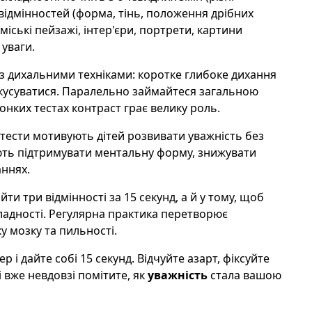
 відмінностей (форма, тінь, положення дрібних
іські пейзажі, інтер'єри, портрети, картини
 уваги.
 з дихальними техніками: коротке глибоке дихання
кусуватися. Паралельно займайтеся загальною
онких тестах контраст грає велику роль.
і тести мотивують дітей розвивати уважність без
ють підтримувати ментальну форму, знижувати
аннях.
и три відмінності за 15 секунд, а й у тому, щоб
кладності. Регулярна практика перетворює
у мозку та пильності.
р і дайте собі 15 секунд. Відчуйте азарт, фіксуйте
 вже невдовзі помітите, як
уважність
стала вашою