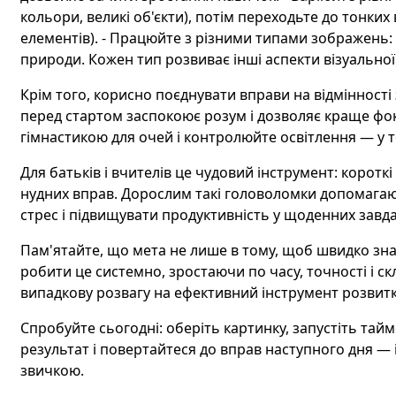
кольори, великі об'єкти), потім переходьте до тонких
елементів). - Працюйте з різними типами зображень: м
природи. Кожен тип розвиває інші аспекти візуальної
Крім того, корисно поєднувати вправи на відмінності
перед стартом заспокоює розум і дозволяє краще фо
гімнастикою для очей і контролюйте освітлення — у т
Для батьків і вчителів це чудовий інструмент: коротк
нудних вправ. Дорослим такі головоломки допомага
стрес і підвищувати продуктивність у щоденних завд
Пам'ятайте, що мета не лише в тому, щоб швидко знайт
робити це системно, зростаючи по часу, точності і с
випадкову розвагу на ефективний інструмент розвитк
Спробуйте сьогодні: оберіть картинку, запустіть тайме
результат і повертайтеся до вправ наступного дня — і
звичкою.