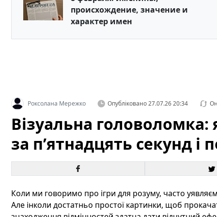
происхождение, значение и
характер имен
Роксолана Мережко
Опубліковано
27.07.26 20:34
Он
Візуальна головоломка: я
за п’ятнадцять секунд і 
Коли ми говоримо про ігри для розуму, часто уявляємо
Але інколи достатньо простої картинки, щоб прокача
знаходження відмінностей здатна дати відчутний ефект 