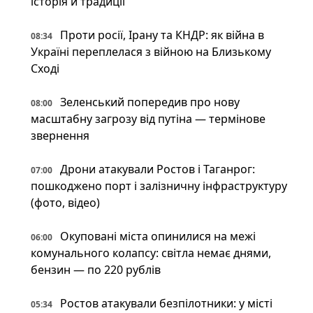
історія й традиції
Проти росії, Ірану та КНДР: як війна в
08:34
Україні переплелася з війною на Близькому
Сході
Зеленський попередив про нову
08:00
масштабну загрозу від путіна — термінове
звернення
Дрони атакували Ростов і Таганрог:
07:00
пошкоджено порт і залізничну інфраструктуру
(фото, відео)
Окуповані міста опинилися на межі
06:00
комунального колапсу: світла немає днями,
бензин — по 220 рублів
Ростов атакували безпілотники: у місті
05:34