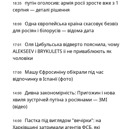
путін оголосив: армія росії зросте вже з 1
18:35
серпня — деталі рішення
Одна європейська країна скасовує безвіз
18:00
для росіян і білорусів — відома дата
Оля Цибульська відверто пояснила, чому
17:01
ALEKSEEV і BRYKULETS її не приваблюють як
чоловіки
Машу Єфросиніну обікрали під час
17:00
відпочинку в Іспанії (фото)
Дивна закономірність: Пригожин і нова
14:00
хвиля зустрічей путіна з росіянами — ЗМІ
(відео)
Пастка під виглядом "вечірки": на
14:00
Харківщині затримали агентів ФСБ, які