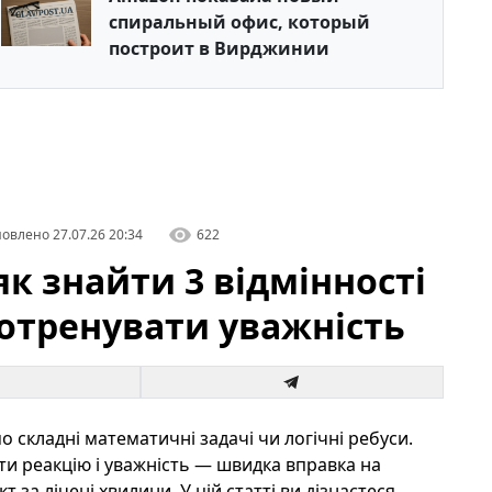
спиральный офис, который
построит в Вирджинии
овлено
27.07.26 20:34
622
к знайти 3 відмінності
потренувати уважність
 складні математичні задачі чи логічні ребуси.
ти реакцію і уважність — швидка вправка на
за лічені хвилини. У цій статті ви дізнаєтеся,