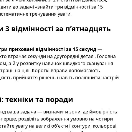
дити до задачі «знайти три відмінності за 15
систематичне тренування уваги.
 3 відмінності за п’ятнадцять
ри приховані відмінності за 15 секунд
—
то втрачає секунди на другорядні деталі. Головна
ром, а й у розвитку навичок швидкого сканування
трації на цілі. Короткі вправи допомагають
ість прийняття рішень і навіть поліпшити настрій
: техніки та поради
кунд ваша задача — визначити зони, де ймовірність
о-перше, розділіть зображення умовно на чотири
тайте увагу на великі об'єкти і контури, кольорові