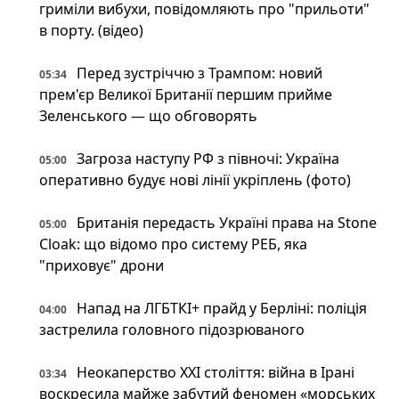
гриміли вибухи, повідомляють про "прильоти"
в порту. (відео)
Перед зустріччю з Трампом: новий
05:34
прем'єр Великої Британії першим прийме
Зеленського — що обговорять
Загроза наступу РФ з півночі: Україна
05:00
оперативно будує нові лінії укріплень (фото)
Британія передасть Україні права на Stone
05:00
Cloak: що відомо про систему РЕБ, яка
"приховує" дрони
Напад на ЛГБТКІ+ прайд у Берліні: поліція
04:00
застрелила головного підозрюваного
Неокаперство XXI століття: війна в Ірані
03:34
воскресила майже забутий феномен «морських