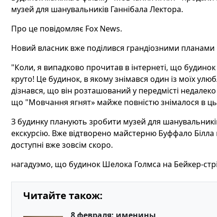
музей для шанувальників Ганнібала Лектора.
Про це повідомляє Fox News.
Новий власник вже поділився грандіозними планами 
"Коли, я випадково прочитав в інтернеті, що будинок
круто! Це будинок, в якому знімався один із моїх улю
дізнався, що він розташований у передмісті недалеко 
що "Мовчання ягнят» майже повністю знімалося в цьом
З будинку планують зробити музей для шанувальників
екскурсію. Вже відтворено майстерню Буффало Білла й 
доступні вже зовсім скоро.
нагадуэмо, що будинок Шелока Голмса на Бейкер-стріт
Читайте також:
8 февраля: именины,