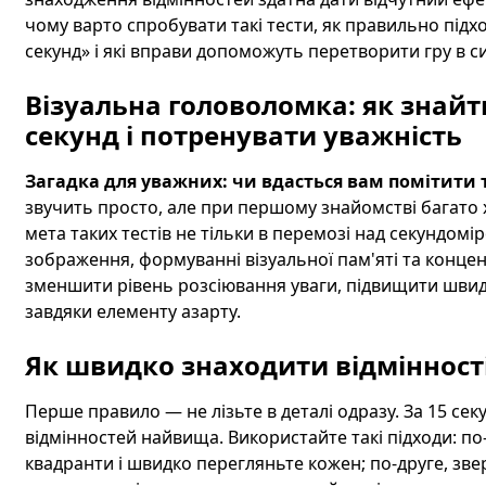
чому варто спробувати такі тести, як правильно підхо
секунд» і які вправи допоможуть перетворити гру в 
Візуальна головоломка: як знайти
секунд і потренувати уважність
Загадка для уважних: чи вдасться вам помітити т
звучить просто, але при першому знайомстві багато х
мета таких тестів не тільки в перемозі над секундомі
зображення, формуванні візуальної пам'яті та концен
зменшити рівень розсіювання уваги, підвищити швидк
завдяки елементу азарту.
Як швидко знаходити відмінності
Перше правило — не лізьте в деталі одразу. За 15 се
відмінностей найвища. Використайте такі підходи: п
квадранти і швидко перегляньте кожен; по-друге, звер