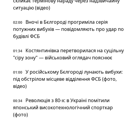
скликає термінову нараду через надзвичайну
ситуацію (відео)
Вночі в Бєлгороді прогриміла серія
02:00
потужних вибухів — повідомляють про удар по
будівлі ФСБ
Костянтинівка перетворилася на суцільну
01:34
"сіру зону" — військовий оглядач пояснює
У російському Бєлгороді лунають вибухи:
01:00
під обстрілом місцеве відділення ФСБ (фото,
відео)
Революція з 80-х: в Україні помітили
00:34
японський високотехнологічний спорткар
(фото)
Відпочинок на замінованих берегах і
00:34