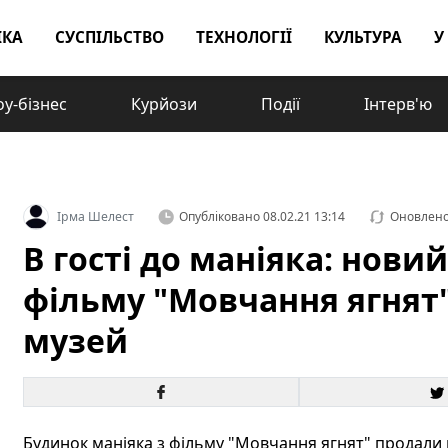
ІКА
СУСПІЛЬСТВО
ТЕХНОЛОГІЇ
КУЛЬТУРА
У
у-бізнес
Курйози
Події
Інтерв'ю
Ірма Шелест
Опубліковано
08.02.21 13:14
Оновлен
В гості до маніяка: нови
фільму "Мовчання ягнят"
музей
Будинок маніяка з фільму "Мовчання ягнят" продали н