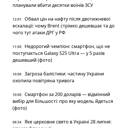
планували вбити десятки воїнів ЗСУ
Обвал цін на нафту після двотижневої
12:01
ескалації: чому Brent стрімко дешевшає та до
чого тут атаки ДРГ у РФ
Недорогий чемпіон: смартфон, що не
11:00
поступається Galaxy S25 Ultra — у 5 разів
дешевший (фото)
Загроза балістики: частину України
10:00
охопила повітряна тривога
Смартфон за 200 доларів — відмінний
10:00
вибір для більшості: про яку модель йдеться
(фото)
Яке церковне свято в Україні 28 липня:
08:34