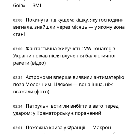
боїв» — ЗМІ
Покинута під кущем: кішку, яку господиня
03:00
вигнала, знайшли через місяць — у якому вона
стані
Фантастична живучість: VW Touareg з
03:00
України поїхав після влучення баллістичної
ракети (відео)
Астрономи вперше виявили антиматерію
02:34
поза Молочним Шляхом — вона інша, ніж
вважали (фото)
Патрульні встигли вибігти з авто перед
02:34
ударом: у Краматорську є поранений
Пожежна криза у Франції — Макрон
02:01