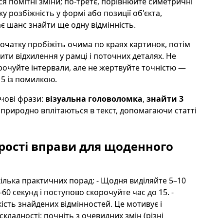
я помітні зміни; по-третє, порівнюйте симетричні
у розбіжність у формі або позиції об'єкта,
ає шанс знайти ще одну відмінність.
очатку пробіжіть очима по краях картинок, потім
ити відхилення у рамці і поточних деталях. Не
рочуйте інтервали, але не жертвуйте точністю —
15 із помилкою.
чові фрази:
візуальна головоломка
,
знайти 3
 природно вплітаються в текст, допомагаючи статті
прості вправи для щоденного
ілька практичних порад: - Щодня виділяйте 5–10
60 секунд і поступово скорочуйте час до 15. -
кість знайдених відмінностей. Це мотивує і
кладності: почніть з очевидних змін (різні