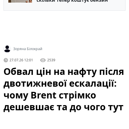
Зоряна Білокрай
27.07.26 12:01
2539
Обвал цін на нафту після
двотижневої ескалації:
чому Brent стрімко
дешевшає та до чого тут
атаки ДРГ у РФ