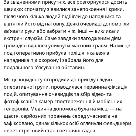
За свідченнями присутніх, все розгорнулося досить
швидко: спочатку з'явилися занепокоєння і крики,
після чого кілька людей підбігли до нападника та
відтягли його від натовпу. Деякі очевидці допомогли
зв'язати руки або забрати ніж, інші — викликали
екстрені служби. Саме завдяки злагодженим діям
громадян вдалося уникнути масових травм. На місце
події оперативно прибула поліція, яка взяла
нападника під охорону і забрала його для
подальшого з'ясування обставин.
Місце інциденту огородили до приїзду слідчо-
оперативної групи, проводилася первинна фіксація
подій, опитування очевидців та збір відео- та
фотофіксації з камер спостереження й мобільних
телефонів. Медична допомога була на місці — на
щастя, серйозних поранень серед учасників не
зафіксовано, однак кількох осіб оглянули фельдшери
через стресовий стан і незначні садна.