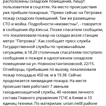
расположены складские помещения, пишут
пользователи в соцсетях. На место происшествия
уже прибыли пожарные. "Прямо сейчас на Петровке
пожар складских помещений. Там же размещены
СТО и мойка. Подробности неизвестны", - говорится
в сообщении dtp.kiev.ua. Позже спасатели сообщили,
что локализовали пожар на складах возле станции
метро "Петровка". Как сообщает пресс-служба
Государственной службы по чрезвычайным
ситуациям, в 18.20 столичным спасателям поступило
сообщение о пожаре в одноэтажном складском
помещении на ул. Новоконстантиновской, 22/15.
Огнеборцы, прибывшие по вызову, локализовали
пожар площадью 450 кв. м в 19.38. Сейчас
продолжается ликвидация пожара. На месте
происшествия работают 7 звеньев
газодымозащитной службы, 40 человек личного
состава Главного управления ГСЧС в Киеве и 10
единиц техники. По материлам:
unian.net
В районе