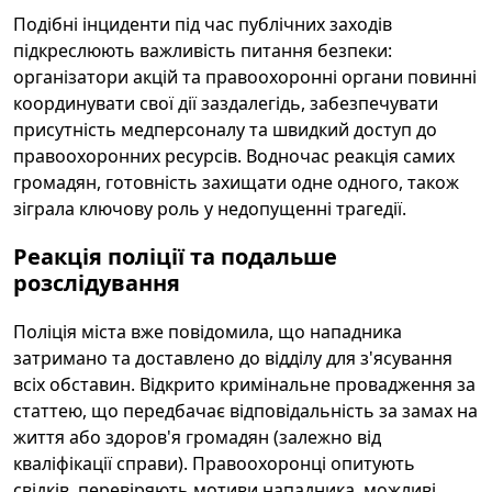
Подібні інциденти під час публічних заходів
підкреслюють важливість питання безпеки:
організатори акцій та правоохоронні органи повинні
координувати свої дії заздалегідь, забезпечувати
присутність медперсоналу та швидкий доступ до
правоохоронних ресурсів. Водночас реакція самих
громадян, готовність захищати одне одного, також
зіграла ключову роль у недопущенні трагедії.
Реакція поліції та подальше
розслідування
Поліція міста вже повідомила, що нападника
затримано та доставлено до відділу для з'ясування
всіх обставин. Відкрито кримінальне провадження за
статтею, що передбачає відповідальність за замах на
життя або здоров'я громадян (залежно від
кваліфікації справи). Правоохоронці опитують
свідків, перевіряють мотиви нападника, можливі