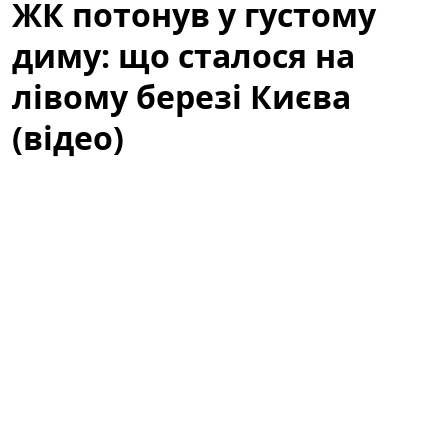
ЖК потонув у густому
диму: що сталося на
лівому березі Києва
(відео)
Несподівана пожежа змусила мешканців одного з
житлових комплексів лівого берега вийти на вулицю
й поспішно закривати вікна — густий дим швидко
розповсюдився над районом, створивши тривожну
картину для очевидців та привабивши увагу
перехожих і місцевих ЗМІ.
ЖК потонув у густому диму: що сталося
на лівому березі Києва (відео)