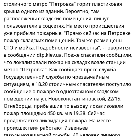
столичного метро "Петровка" горит пластиковая
крыша одного из зданий. Вероятно, там
расположены складские помещения, пишут
пользователи в соцсетях. На место происшествия
уже прибыли пожарные. "Прямо сейчас на Петровке
пожар складских помещений. Там же размещены
СТО и мойка. Подробности неизвестны", - говорится
в сообщении dtp.kiev.ua. Позже спасатели сообщили,
что локализовали пожар на складах возле станции
метро "Петровка". Как сообщает пресс-служба
Государственной службы по чрезвычайным
ситуациям, в 18.20 столичным спасателям поступило
сообщение о пожаре в одноэтажном складском
помещении на ул. Новоконстантиновской, 22/15.
Огнеборцы, прибывшие по вызову, локализовали
пожар площадью 450 кв. м в 19.38. Сейчас
продолжается ликвидация пожара. На месте
происшествия работают 7 звеньев
газодымозащитной службы, 40 человек личного